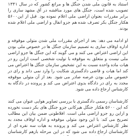
استناد به قانون ملی شدن جنگل ها و مراتع کشور که در سال ۱۳۴۱
تصویب شده است، جنگل های مورد مناقشه در آق مشهد ساری را
برابر مقررات بعنوان اراضی ملی اعلام نموده بود. قبل از این۵۶۰۰
هکتار جنگل بکر تصرف شده هم جزو انفال و اراضی ملی اعلام شده
بودند.
او ادامه می دهد: بعد از اجرای مقررات ملی شدن متولی موقوفه و
اداره اوقاف ساری به تصمیم سازمان جنگل ها در خصوص ملی بودن
این اراضی اعتراض می کنند و می گویند که این جنگل ها جزو اراضی
ملی نیست و متعلق به موقوفه با تولیت شخصی است ازاین رو در
هیات ماده واحده نسبت به این تشخیص سازمان جنگل ها اعتراض می
کند اما هیات و قاضی دادگستری شکایت را وارد نمی داند و رای در
خصوص ملی بودن عرصه صادر می شود. بعد از آن متولی موقوفه
مجدد به رای در دادگاه بدوی اعتراض می کند و پرونده در دادگاه به
کارشناس ارجاع داده می شود.
کارشناسان رسمی دادگستری با بررسی تصاویر هوایی عنوان می کنند
که این ۵۶۰۰ هکتار جنگل هیرکانی جزو جنگل های بکر دست نخورده
و ازاین رو جزو اراضی ملی است. افلاطونی ضمن بیان این مطالب
تصریح می کند: با این وجود متولی موقوفه و اداره اوقاف مجدد به
نظر کارشناس اعتراض می کند و پرونده به هیات سه نفره ای از
کارشناسان ارجاع داده می شود که در این مرحله بازهم کارشناسان