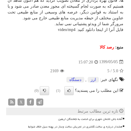
ها، قانون بهره برداری از معادن تصویب گردید که هم اکنون شاهد آن
هستیم که به صورت لجام گسیخته ای مجوز معدن صادر می شود و یا
به استناد به قوانین دیگر، عرصه های وسیعی از منابع طبیعی تحت
عناوین مختلف از حیطه مدیریت منابع طبیعی خارج می شود.
مرورگر شما از ویدئو پشتیبانی نمی نماید.
فایل آنرا از اینجا دانلود کنید: video/mp4
منبع:
رصد كالا
1399/05/05
15:07:20
2169
5
/
5.0
تگهای خبر:
ارز
,
دستگاه
این مطلب را می پسندید؟
(0)
(1)
X
تازه ترین مطالب مرتبط
آماده باش خادمان شهری برای خدمت به جاماندگان اربعین
هشدار درباره ی ساخت کلانتری در تجریش ساخت وساز در پهنه سیل خلاف ضوابط