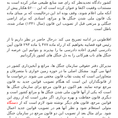
کشور دادگاه تجدیدنظر که رای ضد منابع طبیعی صادر کرده است به
مستندات وقفیت اکتفا و عنوان کرده است که این ۵۶۰۰ هکتار پیش از
آنکه ملی اعلام شوند، وقف بوده اند این درحالیست که بر مبنای ماده
یک قانون ملی شدن جنگل ها و مراتع، اسنادی که برای اراضی
جنگلی و مرتعی قبل از تصویب این قانون (سال ۱۳۴۱) صادر شده،
باطل است.
افلاطونی در ادامه تصریح می کند: درحال حاضر در نظر داریم تا از
رئیس قوه قضاییه بخواهیم که از راه ماده ۴۷۷ یا ماده ۲۹۳ قانون آیین
دادرسی کیفری اعاده دادرسی ما را بپذیرند و بتوانیم این عرصه از
جنگل های ناب هیرکانی را به دل جنگل های کشور بازگردانیم.
مدیرکل دفتر حقوقی سازمان جنگل ها، مراتع و آبخیزداری کشور در
انتها می گوید: مشکل اصلی ما در حوزه زمین خواری با متصرفان و
متجاوزانی است که پشت نقاب قانون مخفی می شوند. درخواست ما
از قانونگذاران این است که هنگام تصویب قوانین جدید به قانون
مرجع توجه نمایند. هم اکنون دو قانون مرجع برای سازمان جنگل ها
است که یکی از آنها قانون ملی شدن جنگل ها و مراتع کشور است و
دیگری قانون حفاظت و بهره برداری. اگر مقرر است که از روی این
قوانین مرجع، قانون های دیگر نوشته شود لازم است که از
دستگاه
متولی استعلام شود و نظر آنها هم در تصویب قوانین جدید اعمال
شود. برای مثال بعد از تصویب این دو قانون مرجع در سازمان جنگل