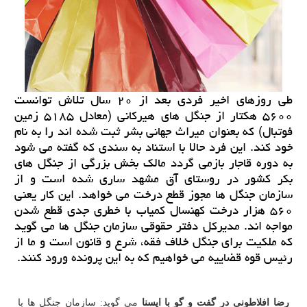
طی روزهای اخیر فردی بعد از ۲۰ سال تلاش توانست
۵۶۰۰ هكتار از جنگل های هیركانی (معادل ۵۱۸۵ زمین
فوتبال) كه بعنوان میراث جهانی بشر ثبت شده اند را به نام
خود كند. این فرد حالا با استناد به سندی كه گفته می شود
به دوره قاجار بازمی گردد مالك بخش بزرگی از جنگل های
بكر كشور در روستای آق مشهد ساری شده است و از
سازمان جنگل ها مجوز قطع درخت می خواهد. این كار یعنی
۵۶۰ هزار درخت كهنسال كمیاب با خطری جدی قطع شدن
مواجه اند. مدیركل دفتر حقوقی سازمان جنگل ها می گوید
كه ملكیت برای جنگل خلاف فقه، شرع و قانون است و ما از
رئیس قوه قضاییه می خواهیم كه به این پرونده ورود كنند.
رضا افلاطونی در گفت و گو با ایسنا
می گوید: سازمان جنگل ها با