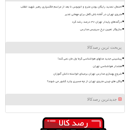
احتمال تمدید رایگان بودن مترو و اتوبوس تا بعد از مراسم خاکسپاری رهبر شهید انقلاب
متروی تهران در آماده باش کامل برای مهمانی غدیر
درآمدهای پایدار تهران ۴۷ درصد رشد کرد
سازوکار تعیین نرخ سرویس مدارس
پربحث ترین رصدکالا
پیشبینی جدید مدلهای هواشناسی گرما ول مان نمی کند!
هشدار هواشناسی تهران
شروع بهسازی مدارس تهران برمبنای خواسته دانش آموزان
واگن های چینی متروی تهران از چه مسیری وارد کشور می شوند؟
جدیدترین رصدکالا