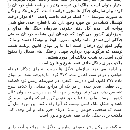
اختیار متولی است. مالک این عرصه چندین بار قصد قطع درختان را
کرده و از سازمان جنگل ها مجوز خواسته است. اگر هر هکتار جنگل
به صورت متوسط ۱۰۰ اصله درخت داشته باشد، ۵۶۰ هزار درخت
کهنسال کمیاب در این حوزه وجود دارد که با خطری جدی قطع شدن
مواجه اند. مدیر کل دفتر حقوقی سازمان جنگل ها، مراتع و
آبخیزداری کشور می گوید که درختان این منطقه درختان صنعتی
جنگلی ارزشمندی مانند راش، ممرز، بلوط و توسکا هستند و مالک
پیگیر قطع این درختان است اما ما بر مبنای قانون برنامه ششم
توسعه که هرگونه بهره برداری چوبی از جنگل های شمال را ممنوع
کرده است، به شدت مخالف این مورد هستیم.
ملکیت برای جنگل خلاف فقه، شرع و قانون است
او ادامه می دهد: سازمان جنگل ها نسبت به رای دادگاه فرجام
خواهی و درخواست اعمال ماده ۴۷۷ کرد اما پذیرفته نشد. بر مبنای
ماده ۴۷۷ قانون آیین دادرسی کیفری در صورتیکه رئیس قوه قضاییه
رای قطعی صادر شده از هر یک از مراجع قضایی را خلاف شرع
تشخیص دهد، می تواند پرونده را جهت اعاده دادرسی به دیوان عالی
کشور بفرستد. ما در دفاعیات خود عنوان کرده ایم که واقف باید مالک
باشد و جنگل ملک کسی نیست که آنرا وقف کند. این مورد مثل آن
است که شخصی خویش را مالک دریای خزر بداند و آنرا وقف کند.
ملکیت برای جنگل خلاف فقه، شرع و قانون است.
به گفته مدیرکل دفتر حقوقی سازمان جنگل ها، مراتع و آبخیزداری