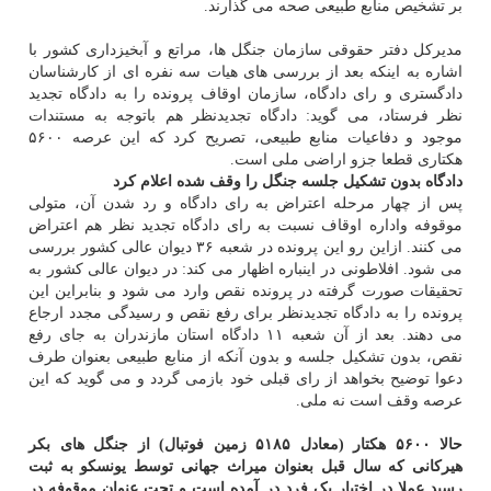
بر تشخیص منابع طبیعی صحه می گذارند.
مدیرکل دفتر حقوقی سازمان جنگل ها، مراتع و آبخیزداری کشور با
اشاره به اینکه بعد از بررسی های هیات سه نفره ای از کارشناسان
دادگستری و رای دادگاه، سازمان اوقاف پرونده را به دادگاه تجدید
نظر فرستاد، می گوید: دادگاه تجدیدنظر هم باتوجه به مستندات
موجود و دفاعیات منابع طبیعی، تصریح کرد که این عرصه ۵۶۰۰
هکتاری قطعا جزو اراضی ملی است.
دادگاه بدون تشکیل جلسه جنگل را وقف شده اعلام کرد
پس از چهار مرحله اعتراض به رای دادگاه و رد شدن آن، متولی
موقوفه واداره اوقاف نسبت به رای دادگاه تجدید نظر هم اعتراض
می کنند. ازاین رو این پرونده در شعبه ۳۶ دیوان عالی کشور بررسی
می شود. افلاطونی در اینباره اظهار می کند: در دیوان عالی کشور به
تحقیقات صورت گرفته در پرونده نقص وارد می شود و بنابراین این
پرونده را به دادگاه تجدیدنظر برای رفع نقص و رسیدگی مجدد ارجاع
می دهند. بعد از آن شعبه ۱۱ دادگاه استان مازندران به جای رفع
نقص، بدون تشکیل جلسه و بدون آنکه از منابع طبیعی بعنوان طرف
دعوا توضیح بخواهد از رای قبلی خود بازمی گردد و می گوید که این
عرصه وقف است نه ملی.
حالا ۵۶۰۰ هکتار (معادل ۵۱۸۵ زمین فوتبال) از جنگل های بکر
هیرکانی که سال قبل بعنوان میراث جهانی توسط یونسکو به ثبت
رسید عملا در اختیار یک فرد در آمده است و تحت عنوان موقوفه در