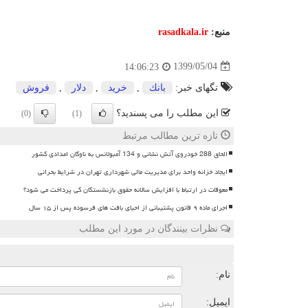
منبع:
rasadkala.ir
1399/05/04
14:06:23
تگهای خبر:
بانك
,
خرید
,
دلار
,
فروش
این مطلب را می پسندید؟
(0)
(1)
تازه ترین مطالب مرتبط
الحاق 288 خودروی آتش نشانی و 134 آمبولانس به ناوگان امدادی کشور
ایجاد خزانه واحد برای مدیریت مالی شهرداری تهران در شرایط بحرانی
معوقات در ارتباط با افزایش سالانه حقوق بازنشستگان کی پرداخت می شود؟
اجرای ماده ۹ قانون پشتیبانی از احیای بافت های فرسوده پس از ۱۵ سال
نظرات بینندگان در مورد این مطلب
ن
نام:
ایمیل: