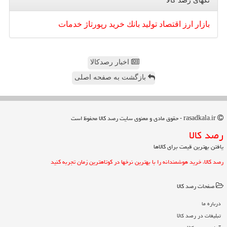
تگهای رصد كالا
بازار
ارز
اقتصاد
تولید
بانك
خرید
رپورتاژ
خدمات
اخبار رصدکالا
بازگشت به صفحه اصلی
rasadkala.ir - حقوق مادی و معنوی سایت رصد كالا محفوظ است
رصد كالا
یافتن بهترین قیمت برای کالاها
رصد کالا، خرید هوشمندانه را با بهترین نرخها در کوتاهترین زمان تجربه کنید
صفحات رصد كالا
درباره ما
تبلیغات در رصد كالا