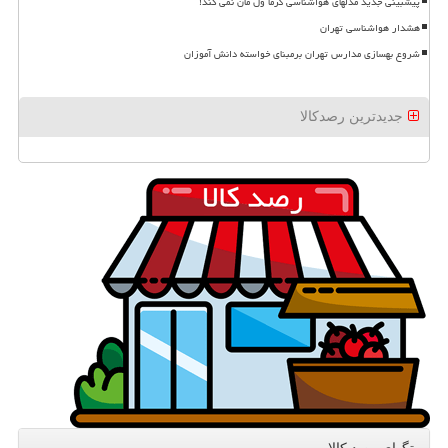
پیشبینی جدید مدلهای هواشناسی گرما ول مان نمی کند!
هشدار هواشناسی تهران
شروع بهسازی مدارس تهران برمبنای خواسته دانش آموزان
جدیدترین رصدکالا