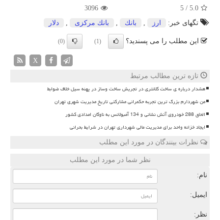
3096
5
/
5.0
تگهای خبر:
ارز
,
بانك
,
بانك مركزی
,
دلار
این مطلب را می پسندید؟
(0)
(1)
X
تازه ترین مطالب مرتبط
هشدار درباره ی ساخت کلانتری در تجریش ساخت وساز در پهنه سیل خلاف ضوابط
من شهردارم بزرگ ترین تجربه حکمرانی مشارکتی تاریخ مدیریت شهری تهران
الحاق 288 خودروی آتش نشانی و 134 آمبولانس به ناوگان امدادی کشور
ایجاد خزانه واحد برای مدیریت مالی شهرداری تهران در شرایط بحرانی
نظرات بینندگان در مورد این مطلب
نظر شما در مورد این مطلب
نام:
ایمیل:
نظر: