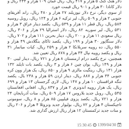
دلار هنگ کنگ ۵ هزار و ۴۱۷ ریال، ریال عمان ۱۰۹ هزار و ۲۳۴ ریال و
دلار کانادا ۳۰ هزار و ۹۰۱ ریال قیمت خورد.
از سوی دیگر، نرخ دلار نیوزیلند ۲۷ هزار و ۴۸۰ ریال، راند آفریقای
جنوبی ۲ هزار و ۵۰۹ ریال، لیر ترکیه ۶ هزار و ۱۲۴ ریال، روبل روسیه
۵۸۴ ریال، ریال قطر ۱۱ هزار و ۵۳۹ ریال، یکصد دینار عراق ۳ هزار و
۵۳۱ ریال، لیر سوریه ۸۲ ریال، دلار استرالیا ۲۹ هزار و ۳۰۶ ریال،
ریال سعودی ۱۱ هزار و ۲۰۰ ریال، دینار بحرین ۱۱۱ هزار و ۷۰۲ ریال،
دلار سنگاپور ۳۰ هزار و ۱۹۹ ریال، یکصد تاکای بنگلادش ۴۹ هزار و
۵۵۰ ریال، ده روپیه سریلانکا ۲ هزار و ۲۵۹ ریال، کیات میانمار ۳۱
ریال و یکصد روپیه نپال ۳۴ هزار و ۸۷۸ ریال تعیین شد.
همچنین، نرخ یکصد درام ارمنستان ۸ هزار و ۷۲۱ ریال، دینار لیبی ۳۰
هزار و ۱۴۹ ریال، یوان چین ۶ هزار و ۳ ریال، یکصد بات تایلند ۱۳۲
هزار ۱۳۱ ریال، رینگیت مالزی ۹ هزار و ۸۵۰ ریال، یک هزار وون کره
جنوبی ۳۴ هزار و ۸۸۷ ریال، دینار اردن ۵۹ هزار و ۲۳۸ یال، یکصد
تنگه قزاقستان ۱۰ هزار و ۱۴۷ ریال، لاری گرجستان ۱۳ هزار و ۶۹۹
ریال، یک هزار روپیه اندونزی ۲ هزار و ۸۳۷ ریال، افغانی افغانستان
۵۴۵ ریال، روبل جدید بلاروس ۱۷ هزار ۵۰۹ ریال، منات آذربایجان ۲۴
هزار و ۷۲۱ ریال، یکصد پزوی فیلیپین ۸۵ هزار و ۸ ریال، سومونی
تاجیکستان ۴ هزار و ۷۲ ریال، بولیوار جدید ونزوئلا ۴ هزار و ۲۰۶ ریال
و منات جدید ترکمنستان ۱۲ هزار ریال ارزش گذاری شد.
1399/04/30
15:30:45