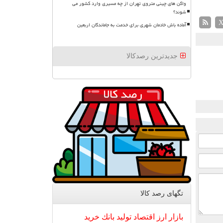
واگن های چینی متروی تهران از چه مسیری وارد کشور می
شوند؟
آماده باش خادمان شهری برای خدمت به جاماندگان اربعین
جدیدترین رصدکالا
تگهای رصد كالا
بازار
ارز
اقتصاد
تولید
بانك
خرید