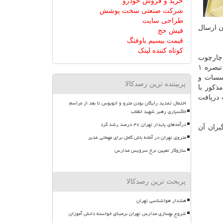
خرید و فروش خودرو
شرکت صنعتی سخت پوشش
طراحی سایت
ن ارسال
فیش حج
قیمت بیسیم باوفنگ
کوتاه کننده لینک
 چارچوب
اعلامی غیرقانونی و مشمول قانون و آئین نامه اجرایی قانون تعطیل موسسات و واحدهای آموزشی و تحقیقاتی و فرهنگی بدون مجوز و تبصره ۱
 موسسات و
پربیننده ترین رصدکالا
ذکور با
 دریافت
احتمال تمدید رایگان بودن مترو و اتوبوس تا بعد از مراسم
خاکسپاری رهبر شهید انقلاب
درآمدهای پایدار تهران ۴۷ درصد رشد کرد
یران آن
متروی تهران در آماده باش کامل برای مهمانی غدیر
سازوکار تعیین نرخ سرویس مدارس
پربحث ترین رصدکالا
هشدار هواشناسی تهران
شروع بهسازی مدارس تهران برمبنای خواسته دانش آموزان