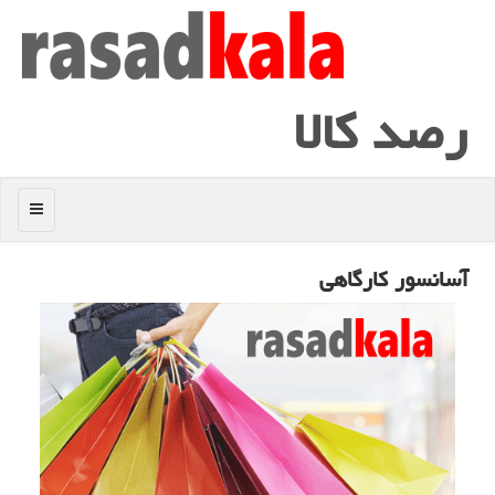
رصد كالا
منو
آسانسور كارگاهی