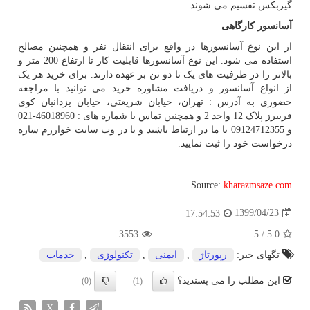
گیربکس تقسیم می شوند.
آسانسور کارگاهی
از این نوع آسانسورها در واقع برای انتقال نفر و همچنین مصالح
استفاده می شود. این نوع آسانسورها قابلیت کار تا ارتفاع 200 متر و
بالاتر را در ظرفیت های یک تا دو تن بر عهده دارند. برای خرید هر یک
از انواع آسانسور و دریافت مشاوره خرید می توانید با مراجعه
حضوری به آدرس : تهران، خیابان شریعتی، خیابان یزدانیان کوی
فریبرز پلاک 12 واحد 2 و همچنین تماس با شماره های : 46018960-021
و 09124712355 با ما در ارتباط باشید و یا در وب سایت خوارزم سازه
درخواست خود را ثبت نمایید.
Source:
kharazmsaze.com
1399/04/23
17:54:53
3553
5
/
5.0
تگهای خبر:
رپورتاژ
,
ایمنی
,
تكنولوژی
,
خدمات
این مطلب را می پسندید؟
(0)
(1)
X