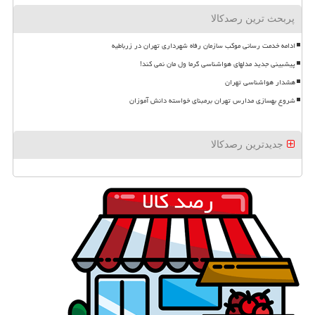
پربحث ترین رصدکالا
ادامه خدمت رسانی موکب سازمان رفاه شهرداری تهران در زرباطیه
پیشبینی جدید مدلهای هواشناسی گرما ول مان نمی کند!
هشدار هواشناسی تهران
شروع بهسازی مدارس تهران برمبنای خواسته دانش آموزان
جدیدترین رصدکالا