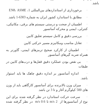
باشد.
· برخورداری از استانداردهای بین‌المللی 1،
ASME
،
EN8
· مطابق با استاندارد کشور ایران به شماره 6303-1 باشد.
· اطمینان از صحت و درستی سیستم های برقی، مکانیکی،
کنترلی، ایمنی و محرکه آسانسور
· بررسی دقیق و کامل سیستم تعلیق کابین
· تعادل مناسب ومکانیزم مسیر حرکتی کابین
· اطمینان از کارکرد صحیح ترمزهای ایمنی، گاورنر به
همراه ضربه گیرهای آسانسور
· بی نقض بودن عملکرد دقیق قفل‌ها و درب‌های کابین در
طبقات
· اندازه آسانسور بر اندازه دقیق چاهک ها باید استوار
باشد.
· میزان وزن بالابرنده برای آسانسور کارگاهی باید از وزن
های 500 کیلوگرم آغاز و تا 3 تن باشد.
· سرعت حرکت استاندارد در نظر گرفته شده برای این
نوع از آسانسورها از
m/s 2
تا
m/s 0.6
در نظر گرفته شده