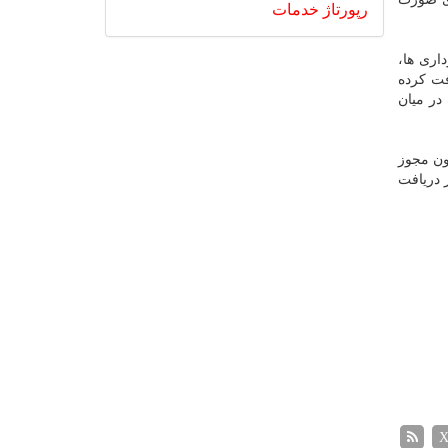
رپورتاژ
خدمات
اری ها،
فت کرده
در میان
ون مجوز
 دریافت