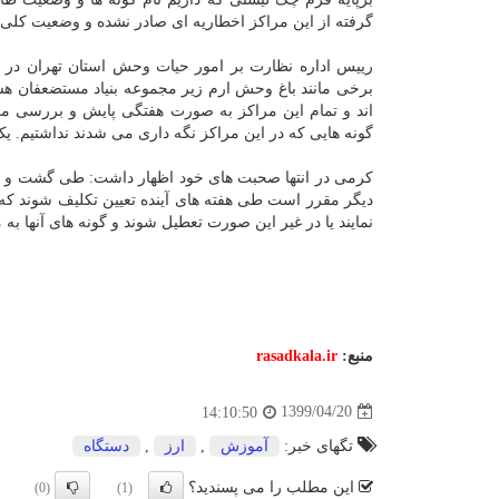
گرفته از این مراکز اخطاریه ای صادر نشده و وضعیت کلی 
رییس اداره نظارت بر امور حیات وحش استان تهران در ا
برخی مانند باغ وحش ارم زیر مجموعه بنیاد مستضعفان 
اند و تمام این مراکز به صورت هفتگی پایش و بررسی می 
گونه هایی که در این مراکز نگه داری می شدند نداشتیم. یک
کرمی در انتها صحبت های خود اظهار داشت: طی گشت و پا
دیگر مقرر است طی هفته های آینده تعیین تکلیف شوند که 
نمایند یا در غیر این صورت تعطیل شوند و گونه های آنها به
منبع:
rasadkala.ir
1399/04/20
14:10:50
تگهای خبر:
آموزش
,
ارز
,
دستگاه
این مطلب را می پسندید؟
(0)
(1)