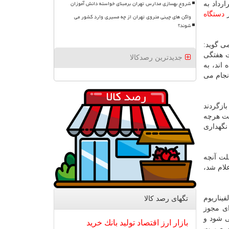
شروع بهسازی مدارس تهران برمبنای خواسته دانش آموزان
رداد به
ر
دستگاه
واگن های چینی متروی تهران از چه مسیری وارد کشور می
شوند؟
ی گوید:
ت هفتگی
جدیدترین رصدکالا
اند، به
نجام می
بازگردند
گشت هرچه
نگهداری
ت ملارد به علت آنچه
لام شد،
یناریوم
تگهای رصد كالا
داری حیوانات که دارای مجوز
ی شود و
بازار
ارز
اقتصاد
تولید
بانك
خرید
ای صورت