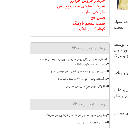
خرید و فروش خودرو
شرکت صنعتی سخت پوشش
طراحی سایت
فیش حج
عه متولد
قیمت بیسیم باوفنگ
ان نسبت
کوتاه کننده لینک
حیط زیست با توسعه
پربیننده ترین رصدکالا
ررسی ها نشان داده است که در فاصله سال های ۲۰۰۹ تا ۲۰۱۸ تعداد ۱۳ دلفیناریوم در ۱۰ کشور جهان
ز و مرگ
احتمال تمدید رایگان بودن مترو و اتوبوس تا بعد از مراسم
خاکسپاری رهبر شهید انقلاب
متروی تهران در آماده باش کامل برای مهمانی غدیر
ج میلاد-
درآمدهای پایدار تهران ۴۷ درصد رشد کرد
سازوکار تعیین نرخ سرویس مدارس
ل و علت
م و نظر
پربحث ترین رصدکالا
ی موجود
پیشبینی جدید مدلهای هواشناسی گرما ول مان نمی کند!
هشدار هواشناسی تهران