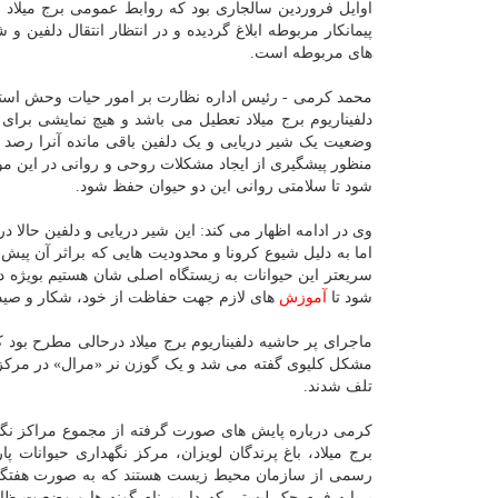
اوایل فروردین سالجاری بود که روابط عمومی برج میلاد ا
پیمانکار مربوطه ابلاغ گردیده و در انتظار انتقال دلفین
های مربوطه است.
محمد کرمی - رئیس اداره نظارت بر امور حیات وحش استان ت
دلفیناریوم برج میلاد تعطیل می باشد و هیچ نمایشی برا
وضعیت یک شیر دریایی و یک دلفین باقی مانده آنرا رصد و
منظور پیشگیری از ایجاد مشکلات روحی و روانی در این م
شود تا سلامتی روانی این دو حیوان حفظ شود.
وی در ادامه اظهار می کند: این شیر دریایی و دلفین حالا د
اما به دلیل شیوع کرونا و محدودیت هایی که براثر آن پیش آ
سریعتر این حیوانات به زیستگاه اصلی شان هستیم بویژه د
شود تا
آموزش
های لازم جهت حفاظت از خود، شکار و صید و ت
مشکل کلیوی گفته می شد و یک گوزن نر «مرال» در مرکز 
تلف شدند.
کرمی درباره پایش های صورت گرفته از مجموع مراکز نگه
رسمی از سازمان محیط زیست هستند که به صورت هفتگی آن
برپایه فرم چک لیستی که داریم نام گونه ها و وضعیت ظ