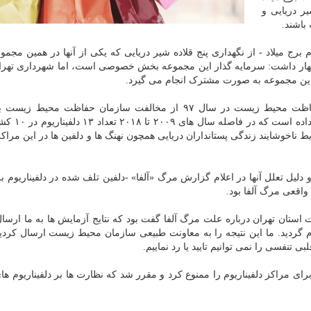
ر دریایی و
باشند.
 برج میلاد - از نگهداری پنج قلاده شیر دریایی که یکی از آنها در همین مجمو
و اظهار داشت: سرمایه گذار این مجموعه بخش خصوصی است، اما شهرداری تهر
 این مجموعه به صورت مشترک انجام می گیرد.
حمید ظهرابی - معاون محیط زیست طبیعی سازمان حفاظت محیط زیست در سال ۹۷ از مخالفت سازمان حفاظت م
دلفیناریوم ها صحبت کرد و اظهار داشت: ب
ط ناخوشایند زندگی پستانداران دریایی همچون نهنگ ها و دلفین ها در این مراک
 دلیل تعلل آنها در اعلام گزارش مرگ «آلفا» -دلفین تلف شده در دلفیناریوم بر
اقعی مرگ آلفا بود.
ستان تهران درباره علت مرگ آلفا گفت بود که نتایج آزمایش ها به ما ارسا
 گردید. ما این نتیجه را به معاونت طبیعی سازمان محیط زیست ارسال کردی
تنفسی را نمی توانیم تایید یا رد نماییم.
مراکز دلفیناریوم را ممنوع کرد و مقرر شد که نظارت ها بر دلفیناریوم ها