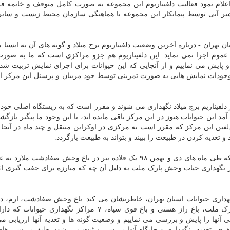
علام نمود فعالیت دلفیناریوم این مجموعه به صورت کامل متوقف و خاتمه قرا
 و شیر آبی توسط پیمانکار این مجموعه با هماهنگی سازمان محیط زیست و سای
هران - درباره آخرین وضعیت دلفیناریوم برج میلاد و گونه های آن به ایسنا م
ی عموم اجرا نمی نماید. این دلفیناریوم هم جزو مراکزی است که ما به صور
 پایش می نماییم و از آنجایی که این حیوانات برای اجرای نمایش تربیت شده 
وجودات نمایش هایی به صورت تمرینی توسط خود مربیان و پرسنل این مرکز ا
ر دلفیناریم برج میلاد نگهداری می شوند و مقرر است که به زیستگاه اصلی خود 
مد این حیوانات هنوز در این مرکز باقی مانده اند، با این وجود ما پیگیر باز
لفین این مرکز که مقرر است به مرکزی در اوکراین منتقل و چند ماه در آنجا 
غذیه کردن در طبیعت را ببیند و بتواند به طبیعت بازگردد.
ماجرای پر حاشیه دلفیناریوم برج میلاد درحالی مطرح بود که طی ماه های دی و بهمن ۹۸ یک قلاده ببر در باغ وحش صفادش
نگهداری حیات وحش پارک ملت به دلیل آن چه که مبارزه برای جفت گیری اع
داری حیوانات استان تهران، خاطرنشان می کند: باغ وحش صفادشت، ارم، دلف
برج میلاد، باغ پرندگان لویزان، مرکز نگهداری حیوانات پارک ملت، باغ راز هستی و باغ قوی سیاه، ۷ مراکز نگه
ها را پایش و بررسی می نماییم و وضعیت گونه ها و تغذیه آنها ارزیابی م
اهری، تغذیه، نگهداری و جایگاه آنها بررسی و ثبت می شود. طبق بررسی ه