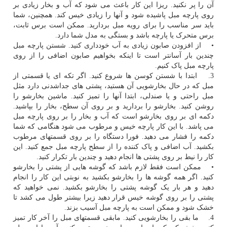
آن را پر نکنید. ریزا این کار باعث می شود که آب و بخار زیادی بر
روی پارچه مبل پاشیده شود و آنها را زیادی خیس کند. همچنین، شما
باید سر مناسب را برای رویه مبل بردارید. ممکن است برس ثابت،
برس متحرک یا پارچه باشد و بستگی به مدل شما دارد.
• از افزودن صابون زیادی به آب خودداری کنید. شستن پارچه مبل
چندین بار آسانتر است تا اینکه بخواهیم صابون اضافی را از روی
پارچه مبل پاک کنیم.
3. ابتدا با شستن کوسن ها شروع کنید. اگر تکه ای یا قسمتی از
مبل که در حال بخارشویی آن هستید، پشتی های جداشدنی دارد مثل
مبل راحتی و یا صندلی، ابتدا آنها را تمیز کنید. ماشین بخارشو را
روشن کنید. بخارشو را بردارید و بر روی آن سطح، بخار را بپاشید.
دکمه ای بر روی بخارشو است که آب و بخار را بر روی پارچه مبل
می پاشد. با این کار پارچه خیس و مرطوب می شود هنگامی که شما
دکمه را فشار می دهید. فورا دستگاه را بر روی قسمتهای مرطوب
بکشید. آب اضافی و پاک کننده را از سطح پارچه مبل جمع کنید. این
کار را نیط بر روی پشتی ها انجام دهید و چندین بار تکرار کنید.
• ممکن است فقط لازم باشد که گوشه هایی از پشتی را بخارشو
کنید. اگر همه گوشه ها را بخارشو بکشید به نوبتی این کار را انجام
دهید و هر بار یک گوشه پشتی را بخارشو بکشید. نمی خواهید که
پشتی را بر روی گوشه خیس قرار دهید زیرا بیشتر طول می کشد تا
خشک شود و ممکن است به پارچه مبل آسیب بزند.
4. ما بقی را بخارشویی کنید. مابقی قسمتهای مبل را آخر کار تمیز