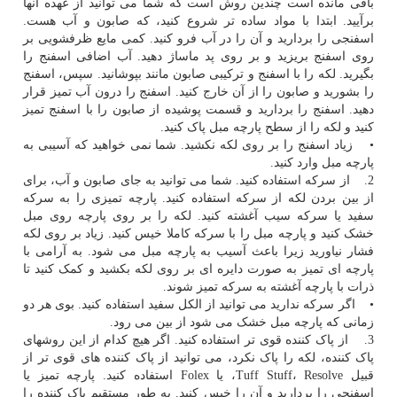
باقی مانده است چندین روش است که شما می توانید از عهده آنها
برآیید. ابتدا با مواد ساده تر شروع کنید، که صابون و آب هست.
اسفنجی را بردارید و آن را در آب فرو کنید. کمی مایع ظرفشویی بر
روی اسفنج بریزید و بر روی پد ماساژ دهید. آب اضافی اسفنج را
بگیرید. لکه را با اسفنج و ترکیبی صابون مانند بپوشانید. سپس، اسفنج
را بشورید و صابون را از آن خارج کنید. اسفنج را درون آب تمیز قرار
دهید. اسفنج را بردارید و قسمت پوشیده از صابون را با اسفنج تمیز
کنید و لکه را از سطح پارچه مبل پاک کنید.
• زیاد اسفنج را بر روی لکه نکشید. شما نمی خواهید که آسیبی به
پارچه مبل وارد کنید.
2. از سرکه استفاده کنید. شما می توانید به جای صابون و آب، برای
از بین بردن لکه از سرکه استفاده کنید. پارچه تمیزی را به سرکه
سفید یا سرکه سیب آغشته کنید. لکه را بر روی پارچه روی مبل
خشک کنید و پارچه مبل را با سرکه کاملا خیس کنید. زیاد بر روی لکه
فشار نیاورید زیرا باعث آسیب به پارچه مبل می شود. به آرامی با
پارچه ای تمیز به صورت دایره ای بر روی لکه بکشید و کمک کنید تا
ذرات با پارچه آغشته به سرکه تمیز شوند.
• اگر سرکه ندارید می توانید از الکل سفید استفاده کنید. بوی هر دو
زمانی که پارچه مبل خشک می شود از بین می رود.
3. از پاک کننده قوی تر استفاده کنید. اگر هیچ کدام از این روشهای
پاک کننده، لکه را پاک نکرد، می توانید از پاک کننده های قوی تر از
قبیل Tuff Stuff، Resolve، یا Folex استفاده کنید. پارچه تمیز یا
اسفنجی را بردارید و آن را خیس کنید. به طور مستقیم پاک کننده را