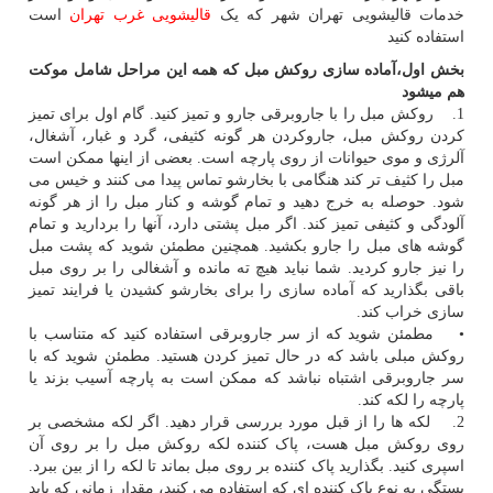
خدمات قالیشویی تهران شهر که یک
قالیشویی غرب تهران
است
استفاده کنید
بخش اول،آماده سازی روکش مبل که همه این مراحل شامل موکت
هم میشود
1. روکش مبل را با جاروبرقی جارو و تمیز کنید. گام اول برای تمیز
کردن روکش مبل، جاروکردن هر گونه کثیفی، گرد و غبار، آشغال،
آلرژی و موی حیوانات از روی پارچه است. بعضی از اینها ممکن است
مبل را کثیف تر کند هنگامی با بخارشو تماس پیدا می کنند و خیس می
شود. حوصله به خرج دهید و تمام گوشه و کنار مبل را از هر گونه
آلودگی و کثیفی تمیز کند. اگر مبل پشتی دارد، آنها را بردارید و تمام
گوشه های مبل را جارو بکشید. همچنین مطمئن شوید که پشت مبل
را نیز جارو کردید. شما نباید هیچ ته مانده و آشغالی را بر روی مبل
باقی بگذارید که آماده سازی را برای بخارشو کشیدن یا فرایند تمیز
سازی خراب کند.
• مطمئن شوید که از سر جاروبرقی استفاده کنید که متناسب با
روکش مبلی باشد که در حال تمیز کردن هستید. مطمئن شوید که با
سر جاروبرقی اشتباه نباشد که ممکن است به پارچه آسیب بزند یا
پارچه را لکه کند.
2. لکه ها را از قبل مورد بررسی قرار دهید. اگر لکه مشخصی بر
روی روکش مبل هست، پاک کننده لکه روکش مبل را بر روی آن
اسپری کنید. بگذارید پاک کننده بر روی مبل بماند تا لکه را از بین ببرد.
بستگی به نوع پاک کننده ای که استفاده می کنید، مقدار زمانی که باید