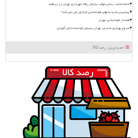
ادامه خدمت رسانی موکب سازمان رفاه شهرداری تهران در زرباطیه
پیشبینی جدید مدلهای هواشناسی گرما ول مان نمی کند!
هشدار هواشناسی تهران
شروع بهسازی مدارس تهران برمبنای خواسته دانش آموزان
جدیدترین رصدکالا