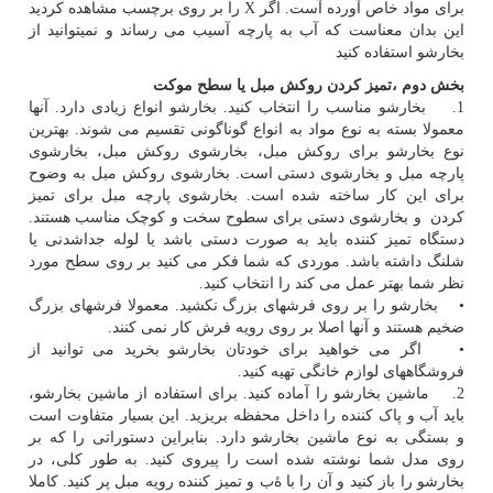
برای مواد خاص آورده آست. اگر X را بر روی برچسب مشاهده کردید
این بدان معناست که آب به پارچه آسیب می رساند و نمیتوانید از
بخارشو استفاده کنید
بخش دوم ،تمیز کردن روکش مبل یا سطح موکت
1. بخارشو مناسب را انتخاب کنید. بخارشو انواع زیادی دارد. آنها
معمولا بسته به نوع مواد به انواع گوناگونی تقسیم می شوند. بهترین
نوع بخارشو برای روکش مبل، بخارشوی روکش مبل، بخارشوی
پارچه مبل و بخارشوی دستی است. بخارشوی روکش مبل به وضوح
برای این کار ساخته شده است. بخارشوی پارچه مبل برای تمیز
کردن و بخارشوی دستی برای سطوح سخت و کوچک مناسب هستند.
دستگاه تمیز کننده باید به صورت دستی باشد یا لوله جداشدنی یا
شلنگ داشته باشد. موردی که شما فکر می کنید بر روی سطح مورد
نظر شما بهتر عمل می کند را انتخاب کنید.
• بخارشو را بر روی فرشهای بزرگ نکشید. معمولا فرشهای بزرگ
ضخیم هستند و آنها اصلا بر روی رویه فرش کار نمی کنند.
• اگر می خواهید برای خودتان بخارشو بخرید می توانید از
فروشگاههای لوازم خانگی تهیه کنید.
2. ماشین بخارشو را آماده کنید. برای استفاده از ماشین بخارشو،
باید آب و پاک کننده را داخل محفظه بریزید. این بسیار متفاوت است
و بستگی به نوع ماشین بخارشو دارد. بنابراین دستوراتی را که بر
روی مدل شما نوشته شده است را پیروی کنید. به طور کلی، در
بخارشو را باز کنید و آن را با ۀب و تمیز کننده رویه مبل پر کنید. کاملا