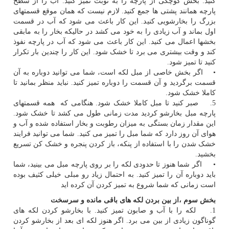
کنید. بخش کوچکی از پارچه را به نوبت تمیز کنید. آب را از سطح
پارچه همانند پشتی ها جمع کنید. لازم نیست که همان موقع قسمتهای
بزرگ را بخارشویی کنید. این کار باعث می شود که آب در قسمت
اول بماند و آب زیادی را به خود می کشد در حالیکه بخار را به مابقی
بخشها اعمال می کنید. این کار باعث می شود که آب در پارچه نفوذ
کند و وقت بیشتری می برد تا خشک شود. این کار را چندین بار تکرار
کنید تا تمیز شود.
• اگر بخش خاصی از مبل لکه است، شما می توانید دوباره به آن
قسمت برگردید و آن قسمت را دوباره تمیز کنید. نباید منظر بمانید تا
کاملا خشک شود.
5. صبر کنید تا مبل کاملا خشک شود. هنگامی که همه قسمتهای
پارچه مبل بخارشو کردید مدت زمانی طول می کشد تا خشک شود.
این مقدار زمان بستگی به میزان رطوبت و بخار استفاده شده و آب و
هوای آن روز دارد که شما مبل را تمیز می کنید. شما می توانید فرایند
خشک شدن را با استفاده از پنکه، باز کردن پنجره و خشک کن تسریع
بخشید.
• اگر شما هنوز تا حدودی لکه را بر روی پارچه مبل می بینید، شما
باید دوباره آن را تمیز کنید. به احتمال زیاد رو مبلی خیلی کثیف بوده
است زمانی که شما شروع به تمیز کردن آن کرده اید
بخش سوم ،از بین بردن لکه های باقی مانده و سرسخت
1. لکه را با آب و صابون تمیز کنید. با بخارشو کردن لکه های
گوناگون زیادی از بین می برد. اگر هنوز لکه ای بعد از بخارشو کردن