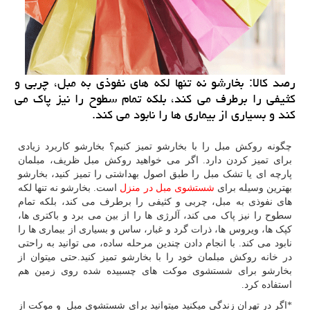
رصد كالا: بخارشو نه تنها لكه های نفوذی به مبل، چربی و
كثیفی را برطرف می كند، بلكه تمام سطوح را نیز پاك می
كند و بسیاری از بیماری ها را نابود می كند.
چگونه روکش مبل را با بخارشو تمیز کنیم؟ بخارشو کاربرد زیادی
برای تمیز کردن دارد. اگر می خواهید روکش مبل ظریف، مبلمان
پارچه ای یا تشک مبل را طبق اصول بهداشتی را تمیز کنید، بخارشو
بهترین وسیله برای
شستشوی مبل در منزل
است. بخارشو نه تنها لکه
های نفوذی به مبل، چربی و کثیفی را برطرف می کند، بلکه تمام
سطوح را نیز پاک می کند، آلرژی ها را از بین می برد و باکتری ها،
کپک ها، ویروس ها، ذرات گرد و غبار، ساس و بسیاری از بیماری ها را
نابود می کند. با انجام دادن چندین مرحله ساده، می توانید به راحتی
در خانه روکش مبلمان خود را با بخارشو تمیز کنید.حتی میتوان از
بخارشو برای شستشوی موکت های چسبیده شده روی زمین هم
استفاده کرد.
*اگر در تهران زندگی میکنید میتوانید برای شستشوی مبل و موکت از