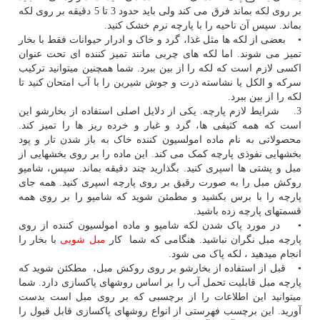
بر روی لکه بماند فرق می کند ولی باید حدود 3 تا 5 دقیقه بر روی لکه
بماند. سپس آن ناحیه را با پارچه نرم خشک کنید.
• بعضی از لکه ها مثل غذا، گرد و خاک و ادرار حیوانات فقط با بخار
تمیز می شوند. اما لکه های چربی مانند تمیز کننده ای تحت عنوان
اکسی لازم است که لکه را از بین ببرد. شما همچنین میتوانید ترکیب
سرکه و الکل یا نشاسته ذرت و جوش شیرین را با آب امتحان کنید تا
لکه را از بین ببرد.
3. شرایط لازم پارچه. یکی از دلایل اصلی استفاده از بخارشو این
است که همه کثیفی ها، گرد و غبار و خرده ریز ها را تمیز کند.
محصولاتی به نام ماده امولسیون کننده خاک به باز شدن تار و پود
بخشهایی نفوذی پارچه کمک می کند. این ماده را بر روی بخشهایی از
مبل و پشتی ها اسپری کنید. بگذارید چند دقیقه بماند. سپس، شامپو
روکش مبل را به صورت رقیق بر روی پارچه اسپری کنید. همه جای
پارچه را با برس بکشید و مطمئن شوید که شامپو را بر روی همه
قسمتهای پارچه زده باشید.
• در مورد پاک شدن لکه شامپو و ماده امولسیون کننده از روی
پارچه مبل نگران نباشید. هنگامی که شما کار
مبل شویی
با بخار را
انجام میدهید ، لکه پاک می شود.
• قبل از استفاده از بخارشو بر روی روکش مبل، مطکئن شوید که
پارچه مبل قابلیت تحمل آب را بر اساس روشهای پاکسازی دارد. شما
میتوانید این اطلاعات را از برچسبی که بر روی مبل است بدست
آورید. این برچسب فهرستی از انواع روشهای پاکسازی قابل قبول را