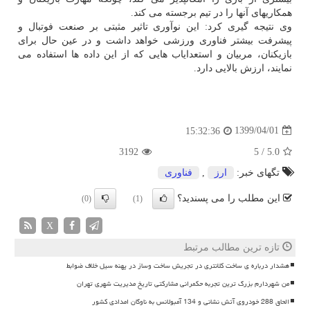
همکاریهای آنها را در تیم برجسته می کند.
وی نتیجه گیری کرد: این نوآوری تاثیر مثبتی بر صنعت فوتبال و
پیشرفت بیشتر فناوری ورزشی خواهد داشت و در عین حال برای
بازیکنان، مربیان و استعدایاب هایی که از این داده ها استفاده می
نمایند، ارزش بالایی دارد.
1399/04/01
15:32:36
3192
5
/
5.0
تگهای خبر:
ارز
,
فناوری
این مطلب را می پسندید؟
(0)
(1)
X
تازه ترین مطالب مرتبط
هشدار درباره ی ساخت کلانتری در تجریش ساخت وساز در پهنه سیل خلاف ضوابط
من شهردارم بزرگ ترین تجربه حکمرانی مشارکتی تاریخ مدیریت شهری تهران
الحاق 288 خودروی آتش نشانی و 134 آمبولانس به ناوگان امدادی کشور