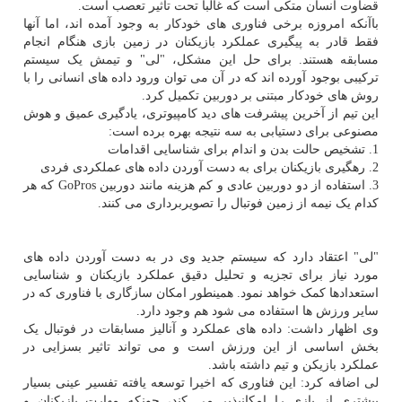
قضاوت انسان متکی است که غالبا تحت تاثیر تعصب است.
باآنکه امروزه برخی فناوری های خودکار به وجود آمده اند، اما آنها
فقط قادر به پیگیری عملکرد بازیکنان در زمین بازی هنگام انجام
مسابقه هستند. برای حل این مشکل، "لی" و تیمش یک سیستم
ترکیبی بوجود آورده اند که در آن می توان ورود داده های انسانی را با
روش های خودکار مبتنی بر دوربین تکمیل کرد.
این تیم از آخرین پیشرفت های دید کامپیوتری، یادگیری عمیق و هوش
مصنوعی برای دستیابی به سه نتیجه بهره برده است:
1. تشخیص حالت بدن و اندام برای شناسایی اقدامات
2. رهگیری بازیکنان برای به دست آوردن داده های عملکردی فردی
3. استفاده از دو دوربین عادی و کم هزینه مانند دوربین GoPros که هر
کدام یک نیمه از زمین فوتبال را تصویربرداری می کنند.
"لی" اعتقاد دارد که سیستم جدید وی در به دست آوردن داده های
مورد نیاز برای تجزیه و تحلیل دقیق عملکرد بازیکنان و شناسایی
استعدادها کمک خواهد نمود. همینطور امکان سازگاری با فناوری که در
سایر ورزش ها استفاده می شود هم وجود دارد.
وی اظهار داشت: داده های عملکرد و آنالیز مسابقات در فوتبال یک
بخش اساسی از این ورزش است و می تواند تاثیر بسزایی در
عملکرد بازیکن و تیم داشته باشد.
لی اضافه کرد: این فناوری که اخیرا توسعه یافته تفسیر عینی بسیار
بیشتری از بازی را امکانپذیر می کند، چونکه مهارت بازیکنان و