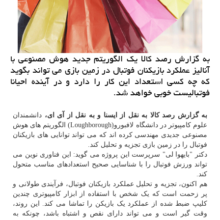
به گزارش رصد كالا یك الگوریتم جدید هوش مصنوعی با
آنالیز عملكرد بازیكنان فوتبال در زمین بازی می تواند بگوید
كه چه كسی استعداد این كار را دارد و در آینده احیانا
فوتبالیست خوبی خواهد شد.
به گزارش رصد کالا به نقل از ایسنا و به نقل از آی ای،
دانشمندان
علوم کامپیوتر در دانشگاه لافبورو(Loughborough) الگوریتم های هوش
مصنوعی جدیدی مهندسی کرده اند که می تواند توانایی های بازیکنان
فوتبال را در زمین بازی تجزیه و تحلیل کند.
دکتر "بایهوا لی" سرپرست این پروژه می گوید: این فناوری نوین می
تواند ورزش فوتبال را با شناسایی صحیح استعدادهای مناسب متحول
کند.
هم اکنون، تجزیه و تحلیل عملکرد بازیکنان فوتبال، فرآیندی طولانی و
پر زحمت است که یک شخص با استفاده از ابزار کامپیوتری چندین
کلیپ ضبط شده از عملکرد یک بازیکن را تماشا می کند. این روند،
وقت گیر است و می تواند دارای نقص و اشتباه باشد، چونکه به