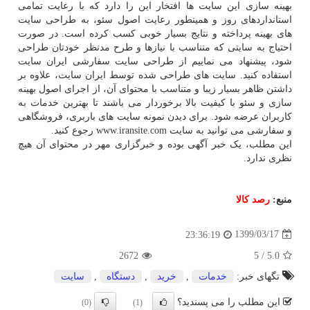
بهینه سازی این سایت ها افتخار این را دارد که با رعایت تمامی
استانداردهای روز و همینطور رعایت اصول سئو، به طراحی سایت
های بهینه پرداخته و نتایج بسیار خوبی کسب کرده است. در صورت
احتیاج به سایتی که متناسب با نیازها و طرح مدنظر خودتان طراحی
شود، پیشنهاد می نماییم از طراحی سایت سفارشی ایران سایت
استفاده کنید. سایت های طراحی شده توسط ایران سایت، علاوه بر
داشتن ظاهر بسیار زیبا و متناسب با محتوای آن، از اجرای اصول بهینه
سازی و سئو با کیفیت بالا برخوردار می باشند تا بهترین خدمات به
کاربران عرضه شود. برای دیدن نمونه سایت های باربری، فروشگاهی
و سفارشی می توانید به سایت www.iransite.com رجوع کنید.
این مطلب، یک خبر آگهی بوده و خبرگزاری مهر در محتوای آن هیچ
نظری ندارد.
منبع:
رصد كالا
1399/03/17
23:36:19
2672
5
/
5.0
تگهای خبر:
خدمات
,
خرید
,
دستگاه
,
سایت
این مطلب را می پسندید؟
(0)
(1)