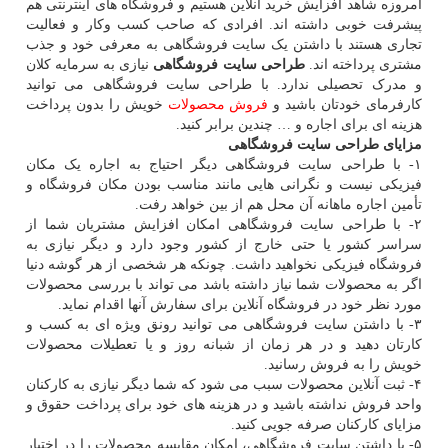
امروزه شاهد افزایش خرید آنلاین هستیم و فروشگاه های اینترنتی هم
پیشرفت خوبی داشته‏ اند. افرادی که صاحب کسب ‏و‏کار و فعالیت
تجاری هستند با داشتن یک سایت فروشگاهی به معرفی خود و جذب
مشتری پرداخته‏ اند.
طراحی سایت فروشگاهی
نیازی به سرمایه کلان
و مدرک تحصیلی ندارد. با طراحی سایت فروشگاهی می توانید
کارفرمای خودتان باشید و
فروش
محصولات
خویش را بدون پرداخت
هزینه ‏ای برای اجاره و … چندین برابر کنید.
مزایای
طراحی سایت فروشگاهی
۱- با طراحی سایت فروشگاهی دیگر احتیاج به اجاره یک مکان
فیزیکی نیست و نگرانی هایی مانند مناسب بودن مکان فروشگاه و
تأمین اجاره ماهانه آن محل هم از بین خواهد رفت.
۲- با طراحی سایت فروشگاهی امکان افزایش مشتریان شما از
سراسر کشور یا حتی خارج از کشور وجود دارد و دیگر نیازی به
فروشگاه فیزیکی نخواهید داشت. چونکه هر شخصی از هر گوشه دنیا
اگر به محصولات شما نیاز داشته باشد می تواند با بررسی محصولات
مورد نظر خود در فروشگاه آنلاین برای سفارش آنها اقدام نماید.
۳- با داشتن سایت فروشگاهی می توانید رونق ویژه ای به کسب‏ و‏
کارتان دهید و در هر زمان از شبانه‏ روز و یا تعطیلات محصولات
خویش را به فروش رسانید.
۴- ثبت آنلاین محصولات سبب می‏ شود که شما دیگر نیازی به کارکنان
واحد فروش نداشته باشید و در هزینه‏ های خود برای پرداخت حقوق و
مزایای کارکنان صرفه جویی کنید.
۵- با داشتن سایت فروشگاهی، امکان مقایسه محصولات را در اختیار