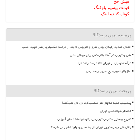
فیش حج
قیمت بیسیم باوفنگ
کوتاه کننده لینک
پربیننده ترین رصدکالا
احتمال تمدید رایگان بودن مترو و اتوبوس تا بعد از مراسم خاکسپاری رهبر شهید انقلاب
متروی تهران در آماده باش کامل برای مهمانی غدیر
درآمدهای پایدار تهران ۴۷ درصد رشد کرد
سازوکار تعیین نرخ سرویس مدارس
پربحث ترین رصدکالا
پیشبینی جدید مدلهای هواشناسی گرما ول مان نمی کند!
هشدار هواشناسی تهران
شروع بهسازی مدارس تهران برمبنای خواسته دانش آموزان
واگن های چینی متروی تهران از چه مسیری وارد کشور می شوند؟