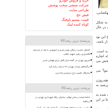
خرید و فروش خودرو
شرکت صنعتی سخت پوشش
طراحی سایت
هکشانی،
فیش حج
قیمت بیسیم باوفنگ
 به شکل
کوتاه کننده لینک
تن آن در حال
این بود
پربیننده ترین رصدکالا
ر باشد،
احتمال تمدید رایگان بودن مترو و اتوبوس تا بعد از مراسم
ده است.
خاکسپاری رهبر شهید انقلاب
ه اشاره
متروی تهران در آماده باش کامل برای مهمانی غدیر
 پخش می
درآمدهای پایدار تهران ۴۷ درصد رشد کرد
آموآ" می
سازوکار تعیین نرخ سرویس مدارس
هیدروژن
رشید به
پربحث ترین رصدکالا
 شده به
ادامه خدمت رسانی موکب سازمان رفاه شهرداری تهران در
 بر این
زرباطیه
پیشبینی جدید مدلهای هواشناسی گرما ول مان نمی کند!