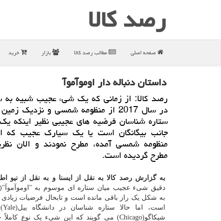
رصد كالا
صفحه اصلی
مطالب رصد كالا
بازار
خرید
داستان دنباله دار اوموآموآ
رصد كالا: از زمانی كه یك شیء عجیب شبیه به س
در سال 2017 از منظومه شمسی و نزدیك زمی
ستاره شناسان فرضیه های عجیبی نظیر اینكه یك 
جانب بیگانگان است یا یك سیارك عجیب كه از
منظومه شمسی آمده، مطرح نمودند و الان نظر
مطرح گردیده است.
به گزارش رصد کالا به نقل از ایسنا و به نقل از نیو 
به شکل یک راز باقی مانده است و تابحال فرضیات زیادی
است، 
شیکاگو(Chicago) می گویند که این شیء یک نوع کاملا