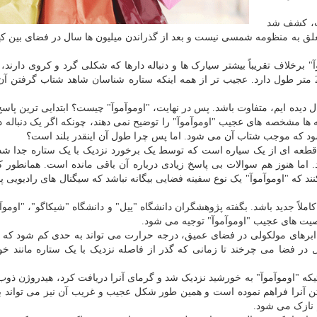
رشید گشت، کشف شد
 به منظومه شمسی نیست و بعد از گذراندن میلیون ها سال در فضای بین ک
" برخلاف تقریباً بیشتر سیارک ها و دنباله دارها که شکلی گرد و کروی دارند،
یک سیگار برگ است که تخمین زده شده که در حدود 274 متر طول دارد. عجیب تر از همه اینکه ستاره شناسان شاهد شتاب گرف
 دیده ایم، متفاوت باشد. پس در نهایت، "اوموآموآ" چیست؟ ابتدایی ترین پاسخ 
ه ها مشخصه های عجیب "اوموآموآ" را توضیح نمی دهند، چونکه اگر یک دنباله دا
شود که موجب شتاب آن می شود. اما پس چرا طول آن اینقدر بلند است؟
ی قطعه ای از یک سیاره است که توسط یک برخورد نزدیک با یک ستاره جدا ش
 اما هنوز هم سوالات بی پاسخ زیادی درباره آن باقی مانده است. همانطور ک
د که "اوموآموآ" یک نوع سفینه فضایی بیگانه نباشد که سیگنال های رادیویی
 کاملاً جدید باشد. بگفته پژوهشگران دانشگاه "ییل" و دانشگاه "شیکاگو"، "اومو
صیت های عجیب "اوموآموآ" توجیه می شود.
 ابرهای مولکولی در فضای عمیق، درجه حرارت می تواند به حدی کم شود که 
در فضا می چرخند تا زمانی که گذر از فاصله نزدیک با یک ستاره مانند خو
یکه "اوموآموآ" به خورشید نزدیک شد و گرمای آنرا دریافت کرد، هیدروژن ذوب
نرا فراهم نموده است و همین طور شکل عجیب و غریب آن نیز می تواند بنا
م نازک می شود.