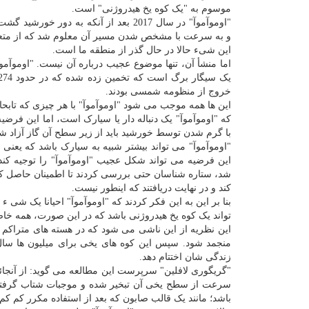
موسوم به "یک کوه یخ هیدروژنی" است.
"اوموآموآ" در سال 2017 بعد از آنکه به دور خو
و به سرعت با مشخص شدن مسیر آن معلوم شد که از متعلق
این شیء حالا در حال گذر از منطقه ما است.
اما منشأ آن، تنها موضوع عجیب درباره آن نیست. "اوموآموآ
خروج از منظومه شمسی بودند.
این ها همه موجب می شود "اوموآموآ" با هر چیزی که تابحال
که "اوموآموآ" یک دنباله دار یا سیارک است، اما این فرضی
با گرم شدن توسط خورشید باید از زیر سطح آن گاز آزاد 
"اوموآموآ" می تواند بیشتر شبیه به سیارک باشد که یعن
این فرضیه می تواند شکل عجیب "اوموآموآ" را توجیه کند.
شد، ستاره شناسان حتی بررسی کردند تا اطمینان حاصل کنن
کند و در نهایت دریافتند که اینطور نیست.
بنا بر این به این فکر کردند که "اوموآموآ" احیانا یک شی ء
تواند یک کوه یخ هیدروژنی باشد که در این صورت، همه خا
این نظریه از این ناشی می شود که در هسته های متراکم
منجمد شود. سپس این کوه های یخی برای میلیون ها سال 
زندگی شان اختتام دهد.
"گریگوری لافلین" سرپرست این مطالعه می گوید: از آنجائ
سرعت از سطح یخی آن تبخیر شده و موجبات شتاب گرفتن آ
باشد؛ مانند یک قالب صابون که بعد از استفاده مکرر کم ک