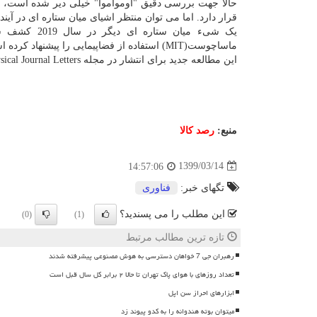
حالا جهت بررسی دقیق "اوموآموآ" خیلی دیر شده است، 
قرار دارد. اما می توان منتظر اشیای میان ستاره ای در آینده
یک شیء میان
ماساچوست(MIT) استفاده از فضاپیمایی را پیشنهاد کرده است که بتواند در مدت زمان کوتاهی برای رهگیری چنین بازدیدکنندگانی استفاده گردد.
این مطالعه جدید برای انتشار در مجله Astrophysical Journal Letters پذیرفته شده است.
منبع:
رصد كالا
1399/03/14
14:57:06
تگهای خبر:
فناوری
این مطلب را می پسندید؟
(0)
(1)
تازه ترین مطالب مرتبط
رهبران جی 7 خواهان دسترسی به هوش مصنوعی پیشرفته شدند
تعداد روزهای با هوای پاک تهران تا حالا ۲ برابر کل سال قبل است
ابزارهای احراز سن اپل
میتوان بوته هندوانه را به کدو پیوند زد