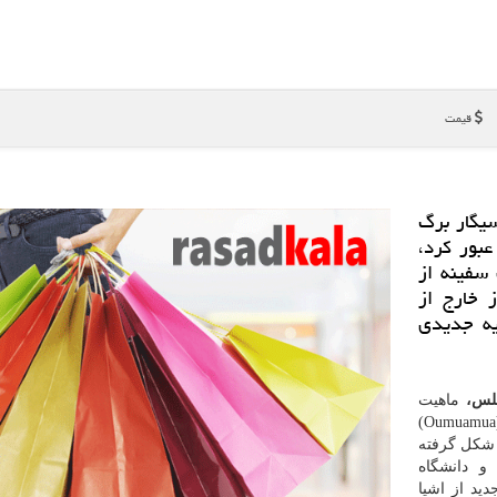
قیمت
یگار برگ
ن عبور كرد،
سفینه از
 خارج از
یه جدیدی
اطلس،
ماهیت
دقیق شیء عجیب میان ستاره ای موسوم به "اوموآموآ"(Oumuamua)
 شکل گرفته
اما حالا ستاره شناسان در دانشگاه ییل(Yale) و دانشگاه
ً جدید از اشیا