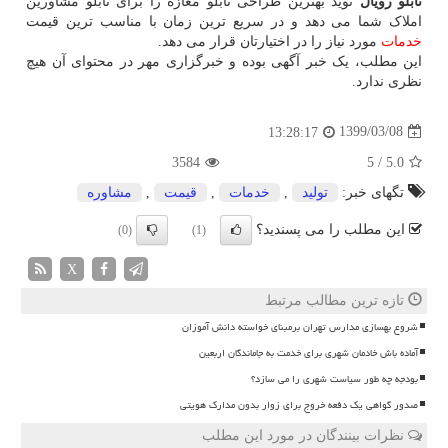
تابلو رویال
نوید بهترین طراحی تابلو مغازه را برای تابلو مشاورین
املاک شما می دهد و در سریع ترین زمان با مناسب ترین قیمت
خدمات
مورد نیاز را در اختیارتان قرار می دهد.
این مطلب، یک خبر آگهی بوده و خبرگزاری مهر در محتوای آن هیچ
نظری ندارد.
1399/03/08
13:28:17
3584
5
/
5.0
تگهای خبر:
تولید
,
خدمات
,
قیمت
,
مشاوره
این مطلب را می پسندید؟
(0)
(1)
X
تازه ترین مطالب مرتبط
شروع بهسازی مدارس تهران برمبنای خواسته دانش آموزان
آماده باش خادمان شهری برای خدمت به جاماندگان اربعین
بودجه چه طور سیاست شهری را می سازد؟
صدور گواهی یک دفعه خروج برای زوار بدون مدارک هویتی
نظرات بینندگان در مورد این مطلب