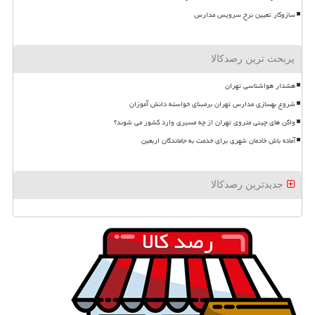
سازوکار تعیین نرخ سرویس مدارس
پربحث ترین رصدکالا
هشدار هواشناسی تهران
شروع بهسازی مدارس تهران برمبنای خواسته دانش آموزان
واگن های چینی متروی تهران از چه مسیری وارد کشور می شوند؟
آماده باش خادمان شهری برای خدمت به جاماندگان اربعین
جدیدترین رصدکالا