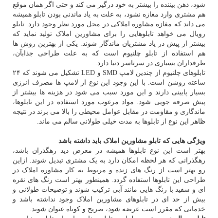
شود، ذهن بیننده را بیشتر به خود درگیر می کند و حتی اگر همان موقع
هم مشتری وارد مغازه نشود، به علت به یاد ماندنی بودن تابلو همیشه
می داند که مغازه مشاوره املاکی در محل مورد نظر وجود دارد. تابلو
رویال می خواهد تابلوهایی را برای مشاورین املاک تولید نماید که
بیشتر از پیش در یاد مشتریان ماندگار شوند. یکی از بهترین روش ها
هم استفاده از تابلو چلنیوم است که به علت طراحی جذابآن،
طرفداران بسیاری در سرتاسر دنیا دارد.
تابلوهای چلنیوم از چندین لامپ SMD و LED تشکیل می شوند که ۲۴
ساعته روشن است. با این وجود این نوع از لامپ ها مصرف انرژی
بسیار پایینی دارند و این مورد سبب می شود در هزینه ها بیشتر از
پیش صرفه جویی شود. مواد مرغوب مورد استفاده در این تابلوها،
ماندگاری و مقاومت در مقابل عوامل محیطی را بالا می برند در نتیجه
ظاهر این نوع از تابلوها به مدت خیلی طولانی سالم می ماند.
ویژگی هایی که تابلو مشاورین املاک باید داشته باشد
بهتر است این نوع تابلوها همیشه در معرض دید رهگذران باشد،
رهگذرانی که هر لحظه امکان دارد به یک مشتری تبدیل شوند. ازاین
رو بهتر است از رنگ های زنده و مربوط به کار مشاوره املاک در
طراحی این تابلوها استفاده گردد. همینطور بهتر است رنگ های نقره
ای و سفید با رنگ هایی مانند آبی ترکیب شوند و توضیحات طولانی و
بیش از حد ای در تابلوهای مشاورین املاک وجود نداشته باشد و
خدماتی که مقرر است عرضه شود، صریح و کوتاه عنوان شوند.