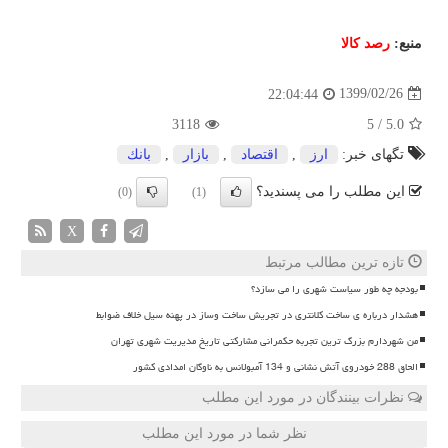
منبع:
رصد كالا
1399/02/26
22:04:44
3118
5
/
5.0
تگهای خبر:
ارز
,
اقتصاد
,
بازار
,
بانك
این مطلب را می پسندید؟
(0)
(1)
X
تازه ترین مطالب مرتبط
بودجه چه طور سیاست شهری را می سازد؟
هشدار درباره ی ساخت کلانتری در تجریش ساخت وساز در پهنه سیل خلاف ضوابط
من شهردارم بزرگ ترین تجربه حکمرانی مشارکتی تاریخ مدیریت شهری تهران
الحاق 288 خودروی آتش نشانی و 134 آمبولانس به ناوگان امدادی کشور
نظرات بینندگان در مورد این مطلب
نظر شما در مورد این مطلب