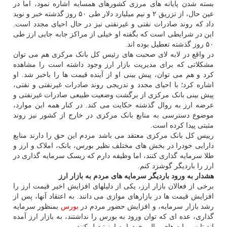
بسته شدن پایانه های مرزی کشورهای همسایه اشاره نمود، اما در
عین حال، از تزریق ۲ و نیم میلیارد دلار طی ۵۰ روز گذشته خبر و نوید
داد که روند صادرات نفتی و غیرنفتی نیز در حال احیای مجدد است.
این در شرایطی است که بگفته او خیلی از مراکز جابه جایی ارز طی
۵۰ روز گذشته تعطیل بوده اند.
در واقع در لابه لای صحبت های رئیس کل بانک مرکزی هم می توان
مشکلاتی که برای مدیریت بازار ارز وجود داشته است را مشاهده
کرد و هم می توان، پیش بینی او از آینده قیمت ها را باخبر شد. او
اشاره کرد؛ با احیای مجدد و تدریجی روند صادرات غیرنفتی و نفتی،
پیش بینی بانک مرکزی از برگشت وضعیت طبیعی صادرات غیرنفتی و
عرضه ارز به روال گذشته حکایت می کند. در کنار همه این موارد،
موضوع دسترسی به منابع بانک مرکزی در خارج از کشور نیز روند
مثبتی پیدا کرده است.
رییس کل بانک مرکزی معتقد می باشد مردم این حق را دارند منابع
دارایی خودرا در بخش های مختلف نظیر بورس، بانک، املاک و ارز و
طلا سرمایه گذاری کنند، اما وظیفه دارم که ریسک سرمایه گذاری در
ارز را باردیگر گوشزد کنم.
هشدار به ورود باردیگر سرمایه های مردم به بازار ارز
برخی از فعالان بازار ارز، یکی از دلیلهای افزایش اخیر قیمت ارز را
افزایش قیمت ها در بازارهای موازی می دانند. به اعتقاد آنها، پس از
رشد بازار سرمایه، و افزایش حضور مردم در
بورس
بمنظور سرمایه
گذاری، عده ای که توان ورود به بورس را نداشتند، به بازار ارز آمده
اند تا سرمایه های ریالی خودرا به ارز تبدیل کنند.