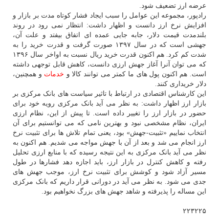
عرضه ارز تضعیف شود.
رادپور، مجموعه این عوامل را سبب ایجاد فشار کوتاه مدت بر بازار و
افزایش نرخ ارز دانست و اظهار داشت: انتظار نمی رود در روند
بلندمدت قیمت دلار، جابه جایی عمده ای اتفاق بیفتد و علت آن،
جهشی است که در سال ۱۳۹۷ صورت گرفت و قدرت خرید را به
شدت کم کرد. هم اکنون قدرت خرید ریال نسبت به اواخر سال ۱۳۹۶
که می توان آنرا آغاز جهش ارزی دانست، کاهش قابل توجهی داشته
است. هم اکنون پول های ما کمتر می توانند کالا و
خدمات
و همچنین،
دلار خریداری کنند.
این کارشناس اقتصادی در ارتباط با تاثیر سیاست های بانک مرکزی بر
بازار ارز اظهار داشت: به نظر می آید بانک مرکزی رویه خود برای
حضور در بازار ارز را تغییر داده است. تا پیش از این، نظام ارزی
ایران، نظام مشخصی نبود و بهترین نامی که می توانستیم برای آن
انتخاب نماییم «تثبیت-جهش» بود، یعنی تمام تلاش ها برای تثبیت نرخ
ارز انجام می شد و بعد از آن با جهش مواجه می شدیم. هم اکنون به
نظر می آید بانک مرکزی به این نتیجه رسیده که با منابع ارزی تحلیل
رفته و کاهش کنترل در بازار ارز، باید اجازه دهد فشارها در طول
مسیر آزاد شود و کوشش برای تثبیت نرخ ارز، موجب جهش های
جدی می شود. به نظر می آید در دورانی قرار داریم که بانک مرکزی
این مساله را پذیرفته و شاهد جهش های بزرگ نخواهیم بود.
۲۲۳۲۲۵