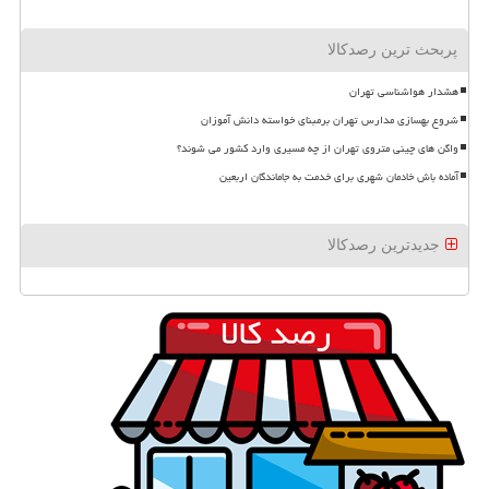
پربحث ترین رصدکالا
هشدار هواشناسی تهران
شروع بهسازی مدارس تهران برمبنای خواسته دانش آموزان
واگن های چینی متروی تهران از چه مسیری وارد کشور می شوند؟
آماده باش خادمان شهری برای خدمت به جاماندگان اربعین
جدیدترین رصدکالا