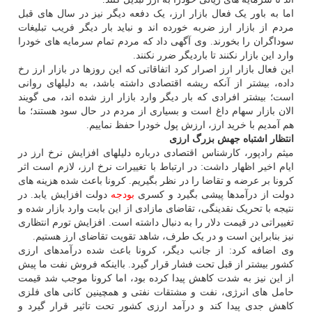
اما به باور یک فعال بازار ارز، یک دفعه دیگر نیز در سال های قبل
مردم از بازار ارز ضربه خورده اند و نباید بار دیگر فریب تبلیغات
سوداگران را بخورند. وی آگهی داد که مردم تمام سرمایه های خودرا
وارد این بازار نکنند تا باردیگر ضرر نکنند.
این فعال بازار ارز اصرار کرد اتفاقاتی که این روزها در بازار ارز رخ
داده، بیشتر از آنکه ریشه اقتصادی داشته باشد، به دلیلهای روانی
است؛ بیشتر افرادی که بار دیگر وارد بازار ارز شده اند، می گویند
الان بازار سهام داغ است و بسیاری از مردم در حال سود هستند؛ ما
هم آمدیم با خرید ارز، ارزش پول خودرا حفظ نماییم.
انتظار اشتباه جهش بزرگ ارزی
میثم رادپور، کارشناس اقتصادی درباره دلیلهای افزایش نرخ ارز در
ایام اخیر اظهار داشت: در ارتباط با تغییرات نرخ ارز، لازم است اثر
کرونا بر عرضه و تقاضا را در نظر بگیریم. کرونا باعث شده هزینه های
دولت از درآمدها پیشی بگیرد و کسری
بودجه
دولت افزایش یابد. در
نتیجه با تحریک نقدینگی، تقاضای مازادی از این بابت وارد بازار شده و
تغییراتی در قیمت دلار را به دنبال داشته است. افزایش تورم انتظاری
نیز بنابراین است و در یک طرف، شاهد تقویت تقاضای ارز هستیم.
وی اضافه کرد: از جانب دیگر، کرونا باعث شده درآمدهای ارزی
کشور بیشتر از قبل تحت فشار قرار گیرد. بااینکه فروش نفت ما پیش
از این نیز به شدت کاهش پیدا کرده بود، اما کرونا موجب شد قیمت
حامل های انرژی، نفت و مشتقات نفتی و همچینین کانی های فلزی
کاهش جدی پیدا کند و درآمد ارزی کشور تحت تاثیر قرار گیرد و