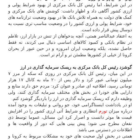
در این شرایط، اما رئیس کل بانک مرکزی از بهبود شرایط پولی و
ارزی کشور آگاهی داد و اظهار داشت: کوشش های بانک مرکزی و
کمک های دولت به همراه تلاش بانک ها در بهبود وضعیت ترازنامه های
خود، شرایط پولی و ارزی کشور را در وضعیت مناسب تری نسبت به
دوسال پیش قرار داده است.
به اعتقاد عبدالناصر همتی، آنچه بدخواهان از تنش در بازار ارز، تلاطم
در نظام بانکی و کمبود کالاهای اساسی دنبال می کردند، نه فقط
حاصل نشده، بلکه وضعیت ایران امروزه و در حین عبور از بحران
کرونا از خیلی از کشورها مطمئن تر و آرام تر است.
گوشزد رئیس کل بانک مرکزی به ریسک سرمایه گذاری در ارز
در این میان، رئیس کل بانک مرکزی در روزی که سکه از مرز ۷
میلیون تومانی عبور کرد و دلار پس از ۲۰ ماه به کانال ۱۷ هزار
تومانی رسید، اطلاعیه ای صادر و عنوان کرد: مردم حق دارند منابع و
دارایی های خودرا در بخش های مختلف سرمایه گذاری کنند، ولی
وظیفه دارم که ریسک سرمایه گذاری در ارز را باردیگر گوشزد کنم.
او در یادداشت اینستاگرامی خود، جو روانی و تبلیغات به وجود آمده
درباره میزان
تورم
انتظاری و شرایط آتی ارزی کشور را در افزایش
قیمت ها موثر دانست و اصرار کرد این مسائل، عموما توسط ذی
نفعان مطرح می شود؛ پیش بینی هایی که دور از واقعیت ها و
اطلاعات در دسترس می باشد.
همتی در بخش اول صحبت های خود به مشکلات مربوط به کرونا و