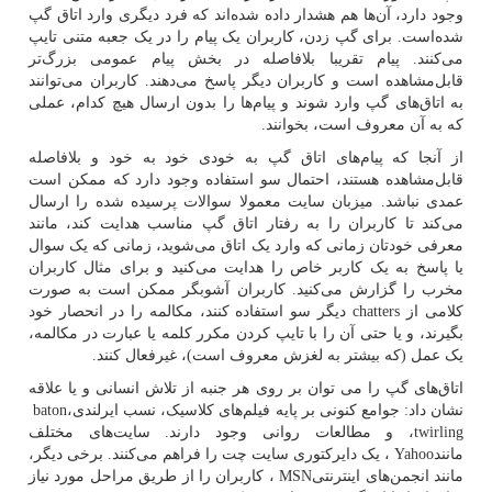
وجود دارد، آن‌ها هم هشدار داده شده‌اند که فرد دیگری وارد اتاق گپ
شده‌است. برای گپ زدن، کاربران یک پیام را در یک جعبه متنی تایپ
می‌کنند. پیام تقریبا بلافاصله در بخش پیام عمومی بزرگ‌تر
قابل‌مشاهده است و کاربران دیگر پاسخ می‌دهند. کاربران می‌توانند
به اتاق‌های گپ وارد شوند و پیام‌ها را بدون ارسال هیچ کدام، عملی
که به آن معروف است، بخوانند.
از آنجا که پیام‌های اتاق گپ به خودی خود به خود و بلافاصله
قابل‌مشاهده هستند، احتمال سو استفاده وجود دارد که ممکن است
عمدی نباشد. میزبان سایت معمولا سوالات پرسیده شده را ارسال
می‌کند تا کاربران را به رفتار اتاق گپ مناسب هدایت کند، مانند
معرفی خودتان زمانی که وارد یک اتاق می‌شوید، زمانی که یک سوال
یا پاسخ به یک کاربر خاص را هدایت می‌کنید و برای مثال کاربران
مخرب را گزارش می‌کنید. کاربران آشوبگر ممکن است به صورت
کلامی از
chatters
دیگر سو استفاده کنند، مکالمه را در انحصار خود
بگیرند، و یا حتی آن را با تایپ کردن مکرر کلمه یا عبارت در مکالمه،
یک عمل (که بیشتر به لغزش معروف است)، غیرفعال کنند.
اتاق‌های گپ را می توان بر روی هر جنبه از تلاش انسانی و یا علاقه
نشان داد: جوامع کنونی بر پایه فیلم‌های کلاسیک، نسب ایرلندی،
baton
twirling
، و مطالعات روانی وجود دارند. سایت‌های مختلف
مانند
Yahoo
، یک دایرکتوری سایت چت را فراهم می‌کنند. برخی دیگر،
مانند انجمن‌های اینترنتی
MSN
، کاربران را از طریق مراحل مورد نیاز