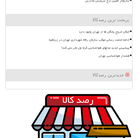
سازوکار تعیین نرخ سرویس مدارس
پربحث ترین رصدکالا
امکان خروج پادگان ها از تهران وجود دارد
ادامه خدمت رسانی موکب سازمان رفاه شهرداری تهران در زرباطیه
پیشبینی جدید مدلهای هواشناسی گرما ول مان نمی کند!
هشدار هواشناسی تهران
جدیدترین رصدکالا