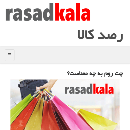
رصد كالا
منو
چت روم به چه معناست؟