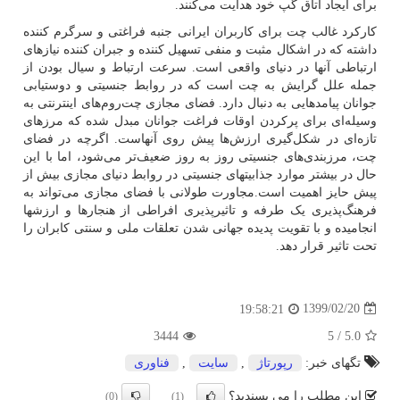
برای ایجاد اتاق گپ خود هدایت می‌کنند.
کارکرد غالب چت برای کاربران ایرانی جنبه فراغتی و سرگرم کننده
داشته که در اشکال مثبت و منفی تسهیل کننده و جبران کننده نیازهای
ارتباطی آنها در دنیای واقعی است. سرعت ارتباط و سیال بودن از
جمله علل گرایش به چت است که در روابط جنسیتی و دوستیابی
جوانان پیامدهایی به دنبال دارد. فضای مجازی چت‌روم‌های اینترنتی به
وسیله‌ای برای پرکردن اوقات فراغت جوانان مبدل شده که مرزهای
تازه‌ای در شکل‌گیری ارزش‌ها پیش روی آنهاست. اگرچه در فضای
چت، مرزبندی‌های جنسیتی روز به روز ضعیف‌تر می‌شود، اما با این
حال در بیشتر موارد جذابیتهای جنسیتی در روابط دنیای مجازی بیش از
پیش حایز اهمیت است.مجاورت طولانی با فضای مجازی می‌تواند به
فرهنگ‌پذیری یک طرفه و تاثیرپذیری افراطی از هنجارها و ارزشها
انجامیده و با تقویت پدیده جهانی شدن تعلقات ملی و سنتی کابران را
تحت تاثیر قرار دهد.
1399/02/20
19:58:21
3444
5
/
5.0
تگهای خبر:
رپورتاژ
,
سایت
,
فناوری
این مطلب را می پسندید؟
(0)
(1)