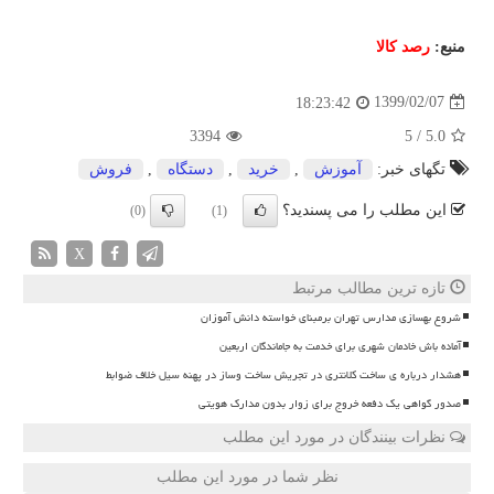
منبع:
رصد كالا
1399/02/07
18:23:42
3394
5
/
5.0
تگهای خبر:
آموزش
,
خرید
,
دستگاه
,
فروش
این مطلب را می پسندید؟
(0)
(1)
X
تازه ترین مطالب مرتبط
شروع بهسازی مدارس تهران برمبنای خواسته دانش آموزان
آماده باش خادمان شهری برای خدمت به جاماندگان اربعین
هشدار درباره ی ساخت کلانتری در تجریش ساخت وساز در پهنه سیل خلاف ضوابط
صدور گواهی یک دفعه خروج برای زوار بدون مدارک هویتی
نظرات بینندگان در مورد این مطلب
نظر شما در مورد این مطلب