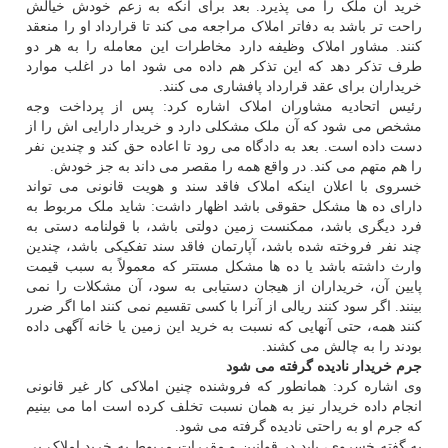
خرید آن ملک را می پذیرد. بعد برای آنکه به زعم خودش خیالش
راحت تر باشد به دفاتر املاک مراجعه می کند تا قرارداد او را منعقد
کنند. مشاور املاک وظیفه دارد مخاطرات این معامله را به هر دو
طرف تذکر دهد که این تذکر هم داده می شود اما در اغلب موارد
خریداران برای عقد قرارداد پافشاری می کنند.
رئیس اتحادیه مشاوران املاک اشاره کرد: پس از پرداخت وجه
مشخص می شود که آن ملک مشکلی دارد و خریدار دارایی اش را از
دست داده است. بعد به دادگاه می رود تا اعاده حق کند و چندین نفر
را هم متهم می کند. در واقع همه را مقصر می داند به جز خودش.
خسروی با اعلان اینکه املاک فاقد سند و هویت قانونی می تواند
دارای ده ها مشکل حقوقی باشد اظهار داشت: شاید ملک مربوط به
فرد دیگری باشد، ممکنست زمین دولتی باشد، با قولنامه دستی به
چند نفر فروخته شده باشد، آپارتمان فاقد سند تفکیکی باشد، چندین
وارث داشته باشد یا ده ها مشکل مستتر که معمولاً به سبب قیمت
پایین آن، خریداران از هیجان دستیابی به سود، آن مشکلات را نمی
بینند. اگر سود کنند ریالی از آنرا با کسی تقسیم نمی کنند اما اگر ضرر
کنند همه، حتی آنهایی که نسبت به خرید این زمین یا خانه آگهی داده
بودند را به چالش می کشند.
جرم خریدار نادیده گرفته می شود
وی اشاره کرد: همانطور که فروشنده چنین املاکی کار غیر قانونی
انجام داده خریدار نیز به همان نسبت تخلف کرده است اما می بینیم
که جرم او به راحتی نادیده گرفته می شود.
به گفته خسروی، باید در قوانین و مقررات مربوط به خرید املاک بی