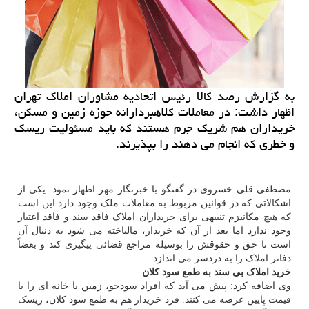
به گزارش رصد كالا رئیس اتحادیه مشاوران املاك تهران
اظهار داشت: در معاملات كلاهبردارانه حوزه زمین و مسكن،
خریداران هم شریك جرم هستند كه باید مسئولیت ریسك
و خطری كه انجام می دهند را بپذیرند.
مصطفی قلی خسروی در گفتگو با خبرنگار مهر اظهار نمود: یکی از
اشکالاتی که در قوانین مربوط به معاملات ملک وجود دارد این است
که هیچ مکانیزم تنبیهی برای خریداران املاک فاقد سند و فاقد اعتبار
وجود ندارد اما بعد از آن که خریدار، مالباخته می شود به دنبال آن
است تا حق و حقوقش را بوسیله مراجع قضائی پیگیری کند و بعضاً
دفاتر املاک را به دردسر می اندازد.
خرید املاک بی سند به طمع سود کلان
وی اضافه کرد: پیش می آید که افراد سودجو، زمین یا خانه ای را با
قیمت پایین عرضه می کنند. فرد خریدار هم به طمع سود کلان، ریسک