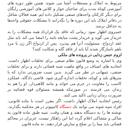
مربوط به املاک و مستغلات آشنا می شوند. همین طور دوره های
آموزشی کوتاه مدت برای صاحبان جواز و کلاس های آموزشی رایگان
برای دیگر کارکنان واحدهای صنفی تشکیل داده ایم. همه فعالان شاغل
در دفاتر املاک باید این دوره ها را بگذرانند تا مشکلات حقوقی واحدها
به حداقل برسد.
خسروی اظهار نمود: زمانی که عاقد یک قرارداد همه مشکلات را به
خریدار می گوید و خریدار پشت مبایعه نامه را امضا می کند باید مثل
عقد ازدواج، مسئولیت آنرا هم بپذیرد. پس از ازدواج اگر زن یا مرد
باهم ناسازگار شدند آیا باید از عاقد گله و شکایت کنند؟
لزوم حبس زدایی در پرونده های ملکی
وی با اشاره به وضع قانون نظام صنفی برای تخلفات اظهار داشت:
اتحادیه های اصناف در واقع ماهیت شبه قضائی دارند و برای تخلفات
صنفی، تنبیهاتی در نظر می گیرند. بدین سبب ضرورتی ندارد که با
مترهای بلند و کوتاه، تخلفات اندازه گیری شود. قاضی دادگاه، عملکرد
کاسب را معاونت در جرم می خواند و مانند کلاهبردار، او را هم به
زندان می فرستد. در صورتیکه همیشه مسئولان قوه قضائیه بر
ضرورت زندان زدایی تاکید می کنند.
رئیس اتحادیه املاک اظهار داشت: اگر مقرر است با ماده قانونی،
افراد تنبیه شوند می توانند یک
دستگاه
کامپیوتر در هر محکمه بگذارند،
نوشته ها را به دستگاه بدهند و همان وقت، تنبیه طبق ماده قانون به
شاکی و متشاکی اعلام گردد اما این راهکار نیست. عزیزان در محاکم
قضائی باید مبنا را بر صلح و سازش قرار دهند، نه ماده قانون.