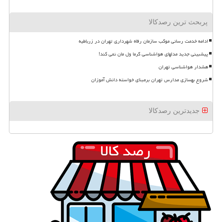
پربحث ترین رصدکالا
ادامه خدمت رسانی موکب سازمان رفاه شهرداری تهران در زرباطیه
پیشبینی جدید مدلهای هواشناسی گرما ول مان نمی کند!
هشدار هواشناسی تهران
شروع بهسازی مدارس تهران برمبنای خواسته دانش آموزان
جدیدترین رصدکالا