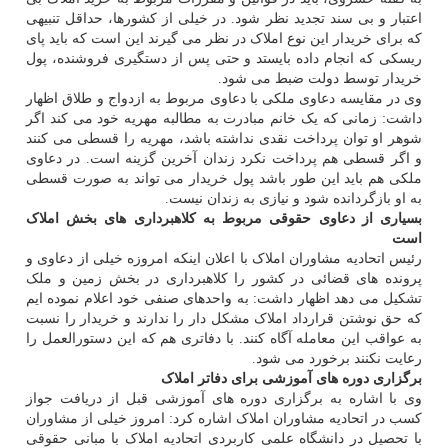
اعتبار و بی سند تجدید نظر شود. در خیلی از کشورها، حداقل تنبیهی
که برای خریدار این نوع املاک در نظر می گیرند این است که باید پای
ریسکی که انجام داده بایستد و حتی پس از دستگیری فروشنده، پول
خریدار توسط دولت ضبط می شود.
وی در مقایسه دعاوی ملکی با دعاوی مربوط به ازدواج و طلاق اظهار
داشت: زمانی که یک خانم مبادرت به مطالبه مهریه خود می کند اگر
شوهر او توان پرداخت نقدی نداشته باشد، مهریه را قسطی می کنند
و اگر قسطی هم پرداخت نکرد زندان آخرین گزینه است. در دعاوی
ملکی هم باید این طور باشد پول خریدار می تواند به صورت قسطی
به او بازگردانده شود و نیازی به زندان نیست.
بسیاری از دعاوی حقوقی مربوط به کلاهبرداری های بخش املاک
است
رئیس اتحادیه مشاوران املاک با اعلان اینکه امروزه خیلی از دعاوی و
پرونده های قضائی در کشور را کلاهبرداری در بخش زمین و ملک
تشکیل می دهد اظهار داشت: به واحدهای صنفی خود اعلام نموده ایم
که حق نوشتن قرارداد املاک مشکل دار را ندارند و خریدار را نسبت
به عواقب این معامله آگاه کنند. با دفاتری هم که این دستورالعمل را
رعایت نکنند برخورد می شود.
برگزاری دوره های آموزشی برای دفاتر املاک
وی با اشاره به برگزاری دوره های آموزشی قبل از دریافت جواز
کسب در اتحادیه مشاوران املاک اشاره کرد: امروز خیلی از مشاوران
با تحصیل در دانشگاه علمی کاربردی اتحادیه املاک با مبانی حقوقی