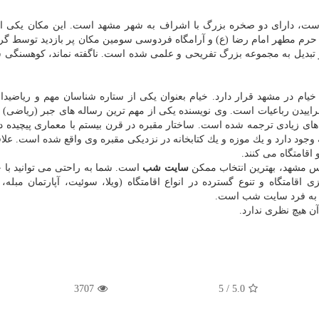
ت، دارای دو صخره بزرگ با اشراف به شهر مشهد است. این مكان یكی ا
ز حرم مطهر امام رضا (ع) و آرامگاه فردوسی سومین مكان پر بازدید توسط گ
و تبدیل به مجموعه بزرگ تفریحی و علمی شده است. ناگفته نماند، كوهسنگی 
یام در مشهد قرار دارد. خیام بعنوان یكی از ستاره شناسان مهم و ریاضیدا
ییدن رباعیات است. وی نویسنده یكی از مهم ترین رساله های جبر (ریاضی)
ی زیادی ترجمه شده است. ساختار مقبره در قرن بیستم با معماری پیچیده در
جود دارد و یك موزه و یك كتابخانه در نزدیكی مقبره وی واقع شده است. علاق
اقامتگاه می كنند.
س مشهد، بهترین انتخاب ممكن
سایت شب
است. شما به راحتی می توانید با چ
قامتگاه و تنوع گسترده در انواع اقامتگاه (ویلا، سوئیت، آپارتمان مبله، ا
ر به فرد سایت شب است.
ن هیچ نظری ندارد.
3707
5
/
5.0