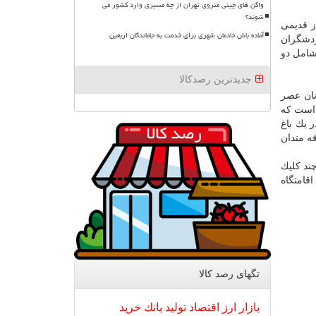
واگن های چینی متروی تهران از چه مسیری وارد کشور می
شوند؟
ز قدیمی
آماده باش خادمان شهری برای خدمت به جاماندگان اربعین
ردشگران
شامل دو
جدیدترین رصدکالا
نان عصر
 است كه
 یك باغ
ه مندان
ند كلیك
قامتگاه
تگهای رصد كالا
بازار
ارز
اقتصاد
تولید
بانك
خرید