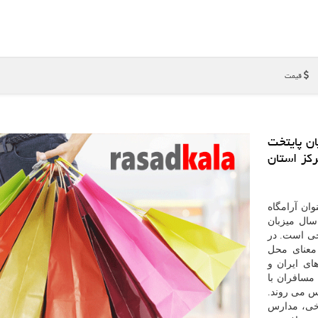
قیمت
ن پایتخت
ركز استان
وان آرامگاه
سال میزبان
میلیون زائر خارجی است. در
 معنای محل
ی ایران و
مسافران با
س می روند.
یخی، مدارس