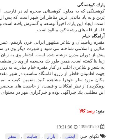
پارك كوهسنگی
كوهسنگی كه به مدلول كوهستانی صخره ای در فارسی اس
ترین و به یاد ماندنی ترین مناظر این شهر است كه پس ا
است. ایجاد این پارك اخیراً توسعه و گسترش یافته است 
قله از قله های رشته كوه بینالود است.
آرامگاه خیام
مقبره ریاضیدان و شاعر مشهور ایرانی قرن یازدهم، عمر خ
طلایی و اسلامی شناخته می شود و شهرت دیگر وی در سرا
پیش از دوران مدرن نوشته شده است. اشعار وی به زبان ها
زیبا بنا گشته است. همین طور یك مجسمه از وی در منطقه و
به شعر و شاعری اغلب در كنار مقبره خیام مبادرت به رزرو 
جهت اطمینان خاطر از رزرو اقامتگاه مناسب در شهر مقد
مكان مورد نظر خودرا مشاهده كنید. تضمین كیفیت، تمیزی ا
بومگردی) از نظر امكانات و قیمت، از خاصیت های منحص
این مطلب، یك خبرآگهی بوده و خبرگزاری مهر در محتوای آ
منبع:
رصد كالا
1399/01/20
19:21:36
تگهای خبر:
ایمنی
,
بازار
,
سایت
,
سفر