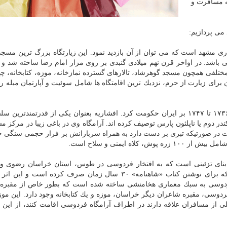
به مسافرت و
می پردازیم:
ی مشهد است كه می توان از آن بازدید نمود. این زیارتگاه بزرگ ترین مسجد
است و مساحت آن ۵۹۸۶۵۷ مترمربع می باشد. در اواخر قرن نهم میلادی گنبدی بر روی مزار امام رضا ساخته ش
فی همچون مسجد گوهرشاد، تالارهای گسترده نمازخانه، موزه، كتابخانه، چه
ای زیارت از حرم، نزدیك ترین اقامتگاه ها شامل سوئیت و آپارتمان مبله را 
نادر شاه بنیان گذار سلسله افشاریه بود و بین سال های ۱۷۳۶ تا ۱۷۴۷ بر ایران حكومت كرد. افشاریه بعنوان یكی از قدرتمن
ر دوم یا ناپلئون پارس توصیف كرده اند. آرامگاه وی در باغی زیبا در مركز مش
در صورتیكه تبری بر دست دارد به همراه سربازانش بر فراز حجمی سنگی خ
ه ایمنی و سلاح است.
بنای تزئینی است كه به افتخار فردوسی در طوس، استان خراسان رضوی و
است. این مكان، مقبره مشهورترین شاعر ایرانی است كه برای نوشتن كتاب «شاهنامه» ۳۰ سال زمان صرف كرده ا
 فردوسی به سبك معماری هخامنشی ساخته شده است كه بطور خاص از مقبر
فردوسی، مقبره شاعران دیگر خراسان، موزه و یك كتابخانه وجود دارد. این مو
از مسافران علاقه دارند در اطراف آرامگاه فردوسی اقامت كنند، از این