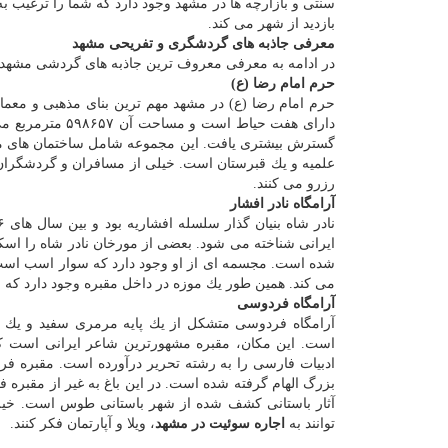
سنتی و بازارچه ها در مشهد وجود دارد كه شما را ترغیب 
بازدید از شهر می كند.
معرفی جاذبه های گردشگری و تفریحی مشهد
در ادامه به معرفی معروف ترین جاذبه های گردشی مشهد 
حرم امام رضا (ع)
حرم امام رضا (ع) در مشهد مهم ترین بنای مذهبی و معمار
دارای هفت حیاط 
گسترش بیشتری یافت. این مجموعه شامل ساختمان های مختل
علمیه و یك قبرستان است. خیلی از مسافران و گردشگران بر
رزرو می كنند.
آرامگاه نادر افشار
ایرانی شناخته می شود. بعضی از مورخان نادر شاه را اسكند
شده است. مجسمه ای از او وجود دارد كه سوار اسب است 
می كند. همین طور یك موزه در داخل مقبره وجود دارد كه شامل بیش از ۱۰۰ زره پوش، كلا
آرامگاه فردوسی
آرامگاه فردوسی متشكل از یك پایه مرمری سفید و یك 
ادبیات فارسی را به رشته تحریر درآورده است. مقبره
بزرگ الهام گرفته شده است. در این باغ به غیر از مقبره 
آثار باستانی كشف شده از شهر باستانی طوس است. خیلی 
توانند به
اجاره سوئیت در مشهد
، ویلا و آپارتمان فكر كنند.