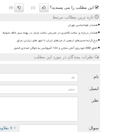
این مطلب را می پسندید؟
(0)
(1)
تازه ترین مطالب مرتبط
هشدار هواشناسی تهران
هشدار درباره ی ساخت کلانتری در تجریش ساخت وساز در پهنه سیل خلاف ضوابط
نرخ کرایه مسیرهای اربعین از مرزهای ایران تا شهر های زیارتی عراق
الحاق 288 خودروی آتش نشانی و 134 آمبولانس به ناوگان امدادی کشور
نظرات بینندگان در مورد این مطلب
ن
نام:
ایمیل:
نظر:
سوال:
= ۷ بعلاوه ۵