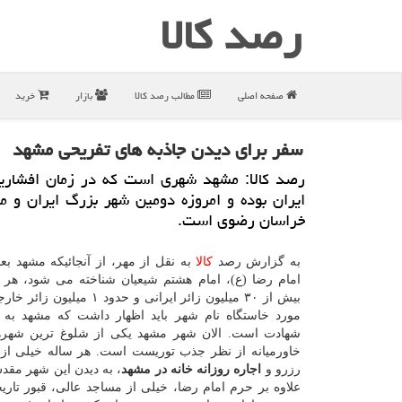
رصد كالا
صفحه اصلی
مطالب رصد كالا
بازار
خرید
سفر برای دیدن جاذبه های تفریحی مشهد
رصد كالا: مشهد شهری است كه در زمان افشاریا
ایران بوده و امروزه دومین شهر بزرگ ایران و م
خراسان رضوی است.
به گزارش رصد
كالا
به نقل از مهر، از آنجائیكه مشهد بعن
امام رضا (ع)، امام هشتم شیعیان شناخته می شود، هر 
بیش از ۳۰ میلیون زائر ایرانی و حدود ۱ 
مورد خاستگاه نام شهر باید اظهار داشت كه مشهد به
شهادت است. الان شهر مشهد یكی از شلوغ ترین شهرها
خاورمیانه از نظر جذب توریست است. هر ساله خیلی از 
رزرو و
اجاره روزانه خانه در مشهد
، به دیدن این شهر مقد
علاوه بر حرم امام رضا، خیلی از مساجد عالی، قبور تار