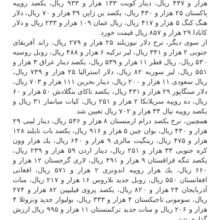
هزار و ۴۳۷ ریال، دینار كویت ۱۳۳ هزار و ۹۳۳ ریال، یكصد روپیه
پاكستان ۲۵ هزار و ۴۳۰ ریال، یكصد ین ژاپن ۳۹ هزار و ۷۰ ریال، دلار
هنگ كنگ ۵ هزار و ۴۱۷ ریال، ریال عمان ۱۰۹ هزار و ۲۳۳ ریال و دلار
كانادا ۲۹ هزار و ۸۵۷ ریال قیمت خورد.
از سوی دیگر، نرخ دلار نیوزیلند ۲۵ هزار و ۲۷۹ ریال، راند آفریقای
جنوبی ۲ هزار و ۳۴۱ ریال، لیر تركیه ۶ هزار و ۴۸۸ ریال، روبل روسیه
۵۳۰ ریال، ریال قطر ۱۱ هزار و ۵۳۹ ریال، یكصد دینار عراق ۳ هزار و
۵۵۱ ریال، لیر سوریه ۸۲ ریال، دلار استرالیا ۲۵ هزار و ۷۳۹ ریال،
ریال سعودی ۱۱ هزار و ۲۰۰ ریال، دینار بحرین ۱۱۱ هزار و ۷۰۳ ریال،
دلار سنگاپور ۲۹ هزار و ۴۳۱ ریال، یكصد تاكای بنگلادش ۵۰ هزار و ۶۰
ریال، ده روپیه سریلانكا ۲ هزار و ۲۵۱ ریال، كیات میانمار ۳۱ ریال و
یكصد روپیه نپال ۳۴ هزار و ۷۰۲ ریال تعیین شد.
همچنین، نرخ یكصد درام ارمنستان ۸ هزار و ۵۳۶ ریال، دینار لیبی ۲۹
هزار و ۴۳۰ ریال، یوان چین ۵ هزار و ۹۱۶ ریال، یكصد بات تایلند ۱۲۸
هزار و ۴۷۵ ریال، رینگیت مالزی ۹ هزار و ۶۴۰ ریال، یك هزار وون
كره جنوبی ۳۴ هزار و ۲۵۱ ریال، دینار اردن ۵۹ هزار و ۲۳۹ ریال،
یكصد تنگه قزاقستان ۹ هزار و ۴۹۱ ریال، لاری گرجستان ۱۲ هزار و
۶۶۰ ریال، یك هزار روپیه اندونزی ۲ هزار و ۵۷۱ ریال، افغانی
افغانستان ۵۵۰ ریال، روبل جدید بلاروس ۱۶ هزار و ۲۱۷ ریال، منات
آذربایجان ۲۴ هزار و ۸۲۰ ریال، یكصد پزوی فیلیپین ۸۲ هزار و ۲۷۴
ریال، سومونی تاجیكستان ۴ هزار و ۳۳۳ ریال، بولیوار جدید ونزوئلا ۴
هزار و ۲۰۶ ریال و منات جدید تركمنستان ۱۱ هزار و ۹۹۵ ریال ارزش
گذاری شد.