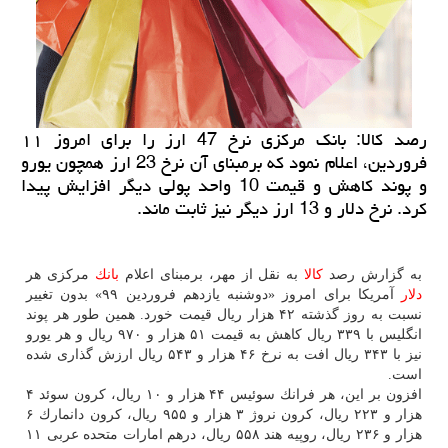
رصد كالا: بانك مركزی نرخ 47 ارز را برای امروز ۱۱
فروردین، اعلام نمود كه برمبنای آن نرخ 23 ارز همچون یورو
و پوند كاهش و قیمت 10 واحد پولی دیگر افزایش پیدا
كرد. نرخ دلار و 13 ارز دیگر نیز ثابت ماند.
به گزارش رصد
كالا
به نقل از مهر، برمبنای اعلام
بانك
مركزی هر
دلار
آمریكا برای امروز «دوشنبه یازدهم فروردین ۹۹» بدون تغییر
نسبت به روز گذشته ۴۲ هزار ریال قیمت خورد. همین طور هر پوند
انگلیس با ۳۳۹ ریال كاهش به قیمت ۵۱ هزار و ۹۷۰ ریال و هر یورو
نیز با ۳۴۳ ریال افت به نرخ ۴۶ هزار و ۵۴۳ ریال ارزش گذاری شده
است.
افزون بر این، هر فرانك سوئیس ۴۴ هزار و ۱۰ ریال، كرون سوئد ۴
هزار و ۲۲۳ ریال، كرون نروژ ۳ هزار و ۹۵۵ ریال، كرون دانمارك ۶
هزار و ۲۳۶ ریال، روپیه هند ۵۵۸ ریال، درهم امارات متحده عربی ۱۱