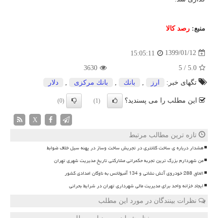
منبع:
رصد كالا
1399/01/12
15:05:11
3630
5
/
5.0
تگهای خبر:
ارز
,
بانك
,
بانك مركزی
,
دلار
این مطلب را می پسندید؟
(0)
(1)
X
تازه ترین مطالب مرتبط
هشدار درباره ی ساخت کلانتری در تجریش ساخت وساز در پهنه سیل خلاف ضوابط
من شهردارم بزرگ ترین تجربه حکمرانی مشارکتی تاریخ مدیریت شهری تهران
الحاق 288 خودروی آتش نشانی و 134 آمبولانس به ناوگان امدادی کشور
ایجاد خزانه واحد برای مدیریت مالی شهرداری تهران در شرایط بحرانی
نظرات بینندگان در مورد این مطلب