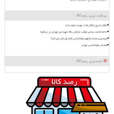
پربحث ترین رصدکالا
امکان خروج پادگان ها از تهران وجود دارد
ادامه خدمت رسانی موکب سازمان رفاه شهرداری تهران در زرباطیه
پیشبینی جدید مدلهای هواشناسی گرما ول مان نمی کند!
هشدار هواشناسی تهران
جدیدترین رصدکالا