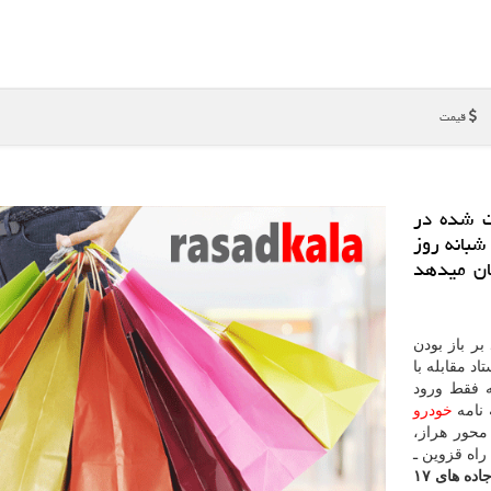
قیمت
ت شده در
شمار در شبانه روز
 كاهش نشان میدهد
بر باز بودن
 مقابله با
 فقط ورود
 نامه
خودرو
آن شهر مجاز است. وی افزود: هم اكنون تردد در ۵ محور هراز،
راه قزوین ـ
برف و باران در جاده های ۱۷