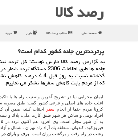
رصد كالا
صفحه اصلی
مطالب رصد كالا
بازار
خرید
پرترددترین جاده كشور كدام است؟
به گزارش رصد كالا فارس نوشت: كل تردد ثب
جاده ها طبق اطلاعات 2306 دستگاه تردد 
گذشته نسبت به روز قبل 4.4 درصد
كه از مردم بابت كاهش سفرها تشكر می نماییم.
ایمان محرابی نیا در تشریح آخرین وضعیت راه ها با تاكید 
اغلب جاده های اصلی و فرعی كشور گفت: طبق مصوبه ستاد
كرونا مردم حتما از انجام
سفر
اجتناب كنند، ضمن آن كه
افراد بومی و ساكن هر شهر طبق كارت ملی، پلاك و بیمه
به 
فیروزكوه، كندوان، منطقه یك آزاد راه تهران ـ شمال و آزاد 
رشت در راه رفت و برگشت روان است.