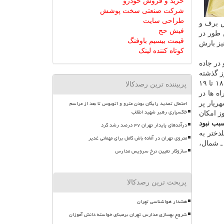
خرید و فروش خودرو
شرکت صنعتی سخت پوشش
طراحی سایت
ش برف و
فیش حج
 طور در
قیمت بیسیم باوفنگ
یز بارش
کوتاه کننده لینک
در جاده
ز گذشته
نسبت به روز قبل ۴.۴ درصد كاهش دارد. در همین مدت سهم خودرو های سنگین در ترافیك راه ها ۱۷.۴ درصد، بیشترین تردد بین ساعات ۱۸ تا ۱۹
پربیننده ترین رصدکالا
ه ها در
احتمال تمدید رایگان بودن مترو و اتوبوس تا بعد از مراسم
ن ـ شهریار پر
خاکسپاری رهبر شهید انقلاب
ز امكان
 به سبب نبود
درآمدهای پایدار تهران ۴۷ درصد رشد کرد
دختر به
متروی تهران در آماده باش کامل برای مهمانی غدیر
 طور محورهایی نظیر منطقه ۴ آزادراه تهران ـ شمال،
سازوکار تعیین نرخ سرویس مدارس
پربحث ترین رصدکالا
هشدار هواشناسی تهران
شروع بهسازی مدارس تهران برمبنای خواسته دانش آموزان