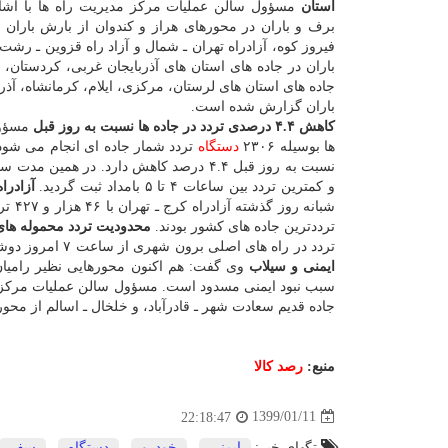
استان
مسؤول سالن عملیات مركز مدیریت راه ها با اشا
برف و باران در محورهای هراز و كندوان از بارش باران 
فیروز كوه، آزادراه تهران ـ شمال و آزاد راه قزوین ـ رش
باران در جاده های استان های آذربایجان غربی، كردستان، 
جاده های استان های لرستان، مركزی، ایلام، كرمانشاه، آ
باران گزارش شده است.
كاهش ۴.۴ درصدی تردد در جاده ها نسبت به روز قبل
مسؤول
ها بوسیله ۲۳۰۶
دستگاه
تردد شمار جاده ای انجام می شود 
و كمترین تردد بین ساعات ۴ تا ۵ بامداد ثبت گردید.
آزادرا
شبان
ترددترین جاده های كشور بودند.
محدودیت تردد محموله های ترافیكی
تردد در راه های اصلی برون شهری از ساعت ۷ امروز دوشنبه ۱۱ فروردین تا ساعت ۷ روز شنبه ۱۶ فروردین ندارد.
ایمنی و سیلاب
وی گفت: هم اكنون محورهایی نظیر رامیان 
جاده قدیم سعادت شهر ـ قادرآباد، و خلخال ـ اسالم از محوره
منبع:
رصد كالا
1399/01/11
22:18:47
تگهای خبر:
ایمنی
,
خودرو
,
دستگاه
,
سفر