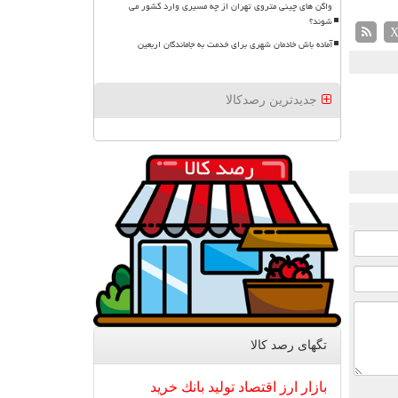
واگن های چینی متروی تهران از چه مسیری وارد کشور می
شوند؟
آماده باش خادمان شهری برای خدمت به جاماندگان اربعین
جدیدترین رصدکالا
تگهای رصد كالا
بازار
ارز
اقتصاد
تولید
بانك
خرید