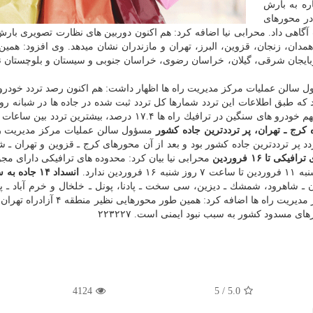
ره به بارش
در محورهای
ت آگاهی داد. محرابی نیا اضافه كرد: هم اكنون دوربین های نظارت تصویری بار
همدان، زنجان، قزوین، البرز، تهران و مازندران نشان میدهد. وی افزود: همین
ذربایجان شرقی، گیلان، خراسان رضوی، خراسان جنوبی و سیستان و بلوچستان ن
 سالن عملیات مركز مدیریت راه ها اظهار داشت: هم اكنون رصد تردد خودرو 
كه طبق اطلاعات این تردد شمارها كل تردد ثبت شده در جاده ها در شبانه رو
ه كرج ـ تهران، پر ترددترین جاده كشور
مسؤول سالن عملیات مركز مدیریت را
ه روز گذشته آزادراه كرج ـ تهران با ۴۶ هزار و ۴۲۷ تردد پر ترددترین جاده كشور بود و بعد از آن محورهای كرج ـ قزوین و تهرا
 تا ۱۶ فروردین
محرابی نیا بیان كرد: محدوده های ترافیكی دارای مجو
انسداد ۱۴ جاده
ـ شاهرود، شمشك ـ دیزین، سی سخت ـ پادنا، پونل ـ خلخال و خرم آباد ـ پل
سبب نبود ایمنی مسدود است. مسؤول سالن عملیات مركز مدیریت راه ها اضافه كرد: همین
ای مسدود كشور به سبب نبود ایمنی است. ۲۲۳۲۲۷
4124
5
/
5.0