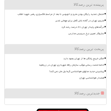
پربیننده ترین رصدکالا
احتمال تمدید رایگان بودن مترو و اتوبوس تا بعد از مراسم خاکسپاری رهبر شهید انقلاب
متروی تهران در آماده باش کامل برای مهمانی غدیر
درآمدهای پایدار تهران ۴۷ درصد رشد کرد
سازوکار تعیین نرخ سرویس مدارس
پربحث ترین رصدکالا
امکان خروج پادگان ها از تهران وجود دارد
ادامه خدمت رسانی موکب سازمان رفاه شهرداری تهران در زرباطیه
پیشبینی جدید مدلهای هواشناسی گرما ول مان نمی کند!
هشدار هواشناسی تهران
جدیدترین رصدکالا