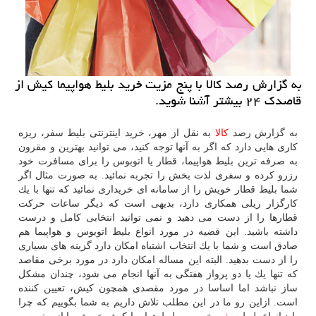
به گزارش رصد كالا با پنج مزیت خرید بلیط هواپیما كیش از
قاصدك ۲۴ بیشتر آشنا شوید.
به گزارش رصد
كالا
به نقل از مهر، خرید اینترنتی بلیط سفر، ریزه
كاری هایی دارد كه اگر به آنها توجه كنید، می توانید بهترین و مقرون
به صرفه ترین بلیط هواپیما، قطار یا اتوبوس را برای مسافرت خود
رزرو كرده و سفری لذت بخش را تجربه نمائید. به صورت مثال اگر
شما بلیط قطار خویش را از سامانه ای خریداری نمائید كه تنها با یك
كارگزار ریلی همكاری دارد، بدیهی است كه دیگر ساعات حركت
قطارها را از دست می دهید و نمی توانید انتخابی كامل و درست
داشته باشید. این قضیه در مورد انواع بلیط اتوبوس و هواپیما هم
صادق است و شما با یك انتخاب اشتباه امكان دارد گزینه های بسیاری
را از دست بدهید. البته این مساله امكان دارد در مورد برخی مقاصد
كه تنها یك یا دو پرواز هفتگی به آنها انجام می شود، چندان مشكل
ساز نباشد اما اساسا در مورد مقصدی همچون كیش، تعیین كننده
است. ازاین رو ما در این مطلب تلاش داریم به شما بگوییم كه چرا