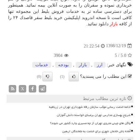
خریداری نموده و سفرتان را به صورت آنلاین بیمه نمائید. همینطور
برای دسترسی ساده تر به خدمات فروش بلیط این مجموعه تنها
كافی است تا نسخه اندروید اپلیكیشن خرید بلیط سفر قاصدك ۲۴ را
از كافه
بازار
دانلود نمائید.
1398/12/19
21:22:54
3904
5
/
5.0
تگهای خبر:
ارز
,
بازار
,
بودجه
,
خدمات
این مطلب را می پسندید؟
(0)
(1)
X
تازه ترین مطالب مرتبط
ادامه خدمت رسانی موکب سازمان رفاه شهرداری تهران در زرباطیه
شروع بهسازی مدارس تهران برمبنای خواسته دانش آموزان
واگن های چینی متروی تهران از چه مسیری وارد کشور می شوند؟
آماده باش خادمان شهری برای خدمت به جاماندگان اربعین