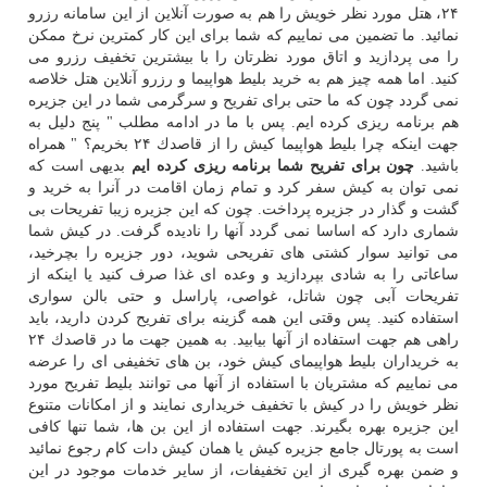
۲۴، هتل مورد نظر خویش را هم به صورت آنلاین از این سامانه رزرو
نمائید. ما تضمین می نماییم كه شما برای این كار كمترین نرخ ممكن
را می پردازید و اتاق مورد نظرتان را با بیشترین تخفیف رزرو می
كنید. اما همه چیز هم به خرید بلیط هواپیما و رزرو آنلاین هتل خلاصه
نمی گردد چون كه ما حتی برای تفریح و سرگرمی شما در این جزیره
هم برنامه ریزی كرده ایم. پس با ما در ادامه مطلب " پنج دلیل به
جهت اینكه چرا بلیط هواپیما كیش را از قاصدك ۲۴ بخریم؟ " همراه
باشید.
چون برای تفریح شما برنامه ریزی كرده ایم
بدیهی است كه
نمی توان به كیش سفر كرد و تمام زمان اقامت در آنرا به خرید و
گشت و گذار در جزیره پرداخت. چون كه این جزیره زیبا تفریحات بی
شماری دارد كه اساسا نمی گردد آنها را نادیده گرفت. در كیش شما
می توانید سوار كشتی های تفریحی شوید، دور جزیره را بچرخید،
ساعاتی را به شادی بپردازید و وعده ای غذا صرف كنید یا اینكه از
تفریحات آبی چون شاتل، غواصی، پاراسل و حتی بالن سواری
استفاده كنید. پس وقتی این همه گزینه برای تفریح كردن دارید، باید
راهی هم جهت استفاده از آنها بیابید. به همین جهت ما در قاصدك ۲۴
به خریداران بلیط هواپیمای كیش خود، بن های تخفیفی ای را عرضه
می نماییم كه مشتریان با استفاده از آنها می توانند بلیط تفریح مورد
نظر خویش را در كیش با تخفیف خریداری نمایند و از امكانات متنوع
این جزیره بهره بگیرند. جهت استفاده از این بن ها، شما تنها كافی
است به پورتال جامع جزیره كیش یا همان كیش دات كام رجوع نمائید
و ضمن بهره گیری از این تخفیفات، از سایر خدمات موجود در این