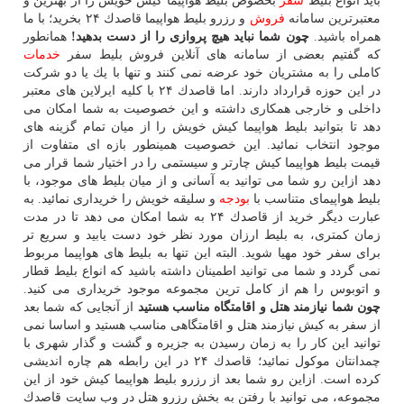
باید انواع بلیط
سفر
بخصوص بلیط هواپیما كیش خویش را از بهترین و
معتبرترین سامانه
فروش
و رزرو بلیط هواپیما قاصدك ۲۴ بخرید؛ با ما
همراه باشید.
چون شما نباید هیچ پروازی را از دست بدهید!
همانطور
كه گفتیم بعضی از سامانه های آنلاین فروش بلیط سفر
خدمات
كاملی را به مشتریان خود عرضه نمی كنند و تنها با یك یا دو شركت
در این حوزه قرارداد دارند. اما قاصدك ۲۴ با كلیه ایرلاین های معتبر
داخلی و خارجی همكاری داشته و این خصوصیت به شما امكان می
دهد تا بتوانید بلیط هواپیما كیش خویش را از میان تمام گزینه های
موجود انتخاب نمائید. این خصوصیت همینطور بازه ای متفاوت از
قیمت بلیط هواپیما كیش چارتر و سیستمی را در اختیار شما قرار می
دهد ازاین رو شما می توانید به آسانی و از میان بلیط های موجود، با
بلیط هواپیمای متناسب با
بودجه
و سلیقه خویش را خریداری نمائید. به
عبارت دیگر خرید از قاصدك ۲۴ به شما امكان می دهد تا در مدت
زمان كمتری، به بلیط ارزان مورد نظر خود دست یابید و سریع تر
برای سفر خود مهیا شوید. البته این تنها به بلیط های هواپیما مربوط
نمی گردد و شما می توانید اطمینان داشته باشید كه انواع بلیط قطار
و اتوبوس را هم از كامل ترین مجموعه موجود خریداری می كنید.
چون شما نیازمند هتل و اقامتگاه مناسب هستید
از آنجایی كه شما بعد
از سفر به كیش نیازمند هتل و اقامتگاهی مناسب هستید و اساسا نمی
توانید این كار را به زمان رسیدن به جزیره و گشت و گذار شهری با
چمدانتان موكول نمائید؛ قاصدك ۲۴ در این رابطه هم چاره اندیشی
كرده است. ازاین رو شما بعد از رزرو بلیط هواپیما كیش خود از این
مجموعه، می توانید با رفتن به بخش رزرو هتل در وب سایت قاصدك