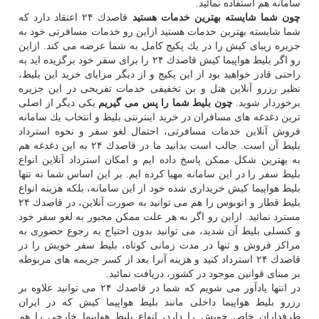
سامانه هم استفاده نمائید.
چون شما شایسته بهترین خدمات هستید
قاصدك ۲۴ اعتقاد دارد كه
شما شایسته بهترین خدمات هستید ازاین رو خدمات مسافرتی خود به
جزیره زیبای كیش را در یك پكیج كامل به شما عرضه می كند. ازاین
رو اگر بلیط هواپیما كیش قاصدك ۲۴ را برای سفر خود برگزیده اید به
راحتی قادر خواهید بود از این پكیج و از دیگر مزایای خرید این بلیط،
نظیر رزرو آنلاین هتل و بن تخفیفی خدمات تفریحی در این جزیره
برخوردار شوید.
چون بلیط شما را پس می گیریم
یكی دیگر از اصلی
ترین دغدغه های مسافران در خرید اینترنتی بلیط و انتخاب یك سامانه
فروش آنلاین خدمات مسافرتی، احتمال لغو سفر و نحوه استرداد
بلیط آن است. جالب است بدانید ما در قاصدك ۲۴ به این دغدغه هم
به بهترین شكل ممكن پاسخ داده ایم و امكان استرداد آنلاین انواع
بلیط سفر را در این سامانه مهیا كرده ایم. بر این اساس شما نه تنها
بلیط هواپیما كیش خریداری شده خود از این سامانه، بلكه هزینه انواع
بلیط قطار و اتوبوس را هم می توانید به صورت آنلاین، در قاصدك ۲۴
مسترد نمائید. ازاین رو اگر به هر علت ممكن مجبور به لغو سفر خود
و كنسلی بلیط آن شدید، می توانید بدون احتیاج به رجوع حضوری به
مراكز فروش و تنها در مدت زمانی كوتاه، بلیط سفر خویش را در
قاصدك ۲۴ استرداد كنید و هزینه آنرا بعد از كسر جریمه های مربوطه
بر مبنای قوانین موجود در كشور، دریافت نمائید.
در انتها یادآور می شویم كه شما در قاصدك ۲۴ می توانید علاوه بر
رزرو بلیط هواپیما داخلی مانند بلیط هواپیما كیش كه در ایران
طرفداران خاص خویش را دارد، انواع بلیط هواپیما خارجی را هم