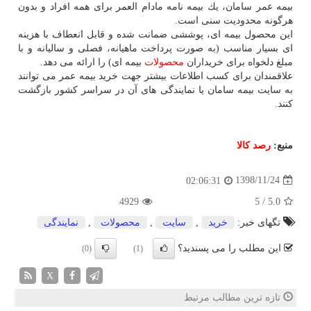
بیمه عمر سامان، یك بیمه نامه مادام العمر برای همه افراد و بدون
هرگونه محدودیت سنی است.
این محصول بیمه ای، پوششی ضمانت شده و قابل انعطاف با هزینه
ای بسیار مناسب (به صورت پرداخت ماهیانه، فصلی و سالیانه و با
مبلغ دلخواه برای خریداران
محصولات
بیمه ای) را ارائه می دهد.
علاقمندان برای كسب اطلاعات بیشتر جهت خرید بیمه عمر می توانند
به سایت بیمه سامان یا نمایندگی های آن در سراسر كشور بازگشت
كنند.
منبع:
رصد كالا
1398/11/24
02:06:31
4929
5
/
5.0
تگهای خبر:
خرید
,
سایت
,
محصولات
,
نمایندگی
این مطلب را می پسندید؟
(0)
(1)
X
تازه ترین مطالب مرتبط