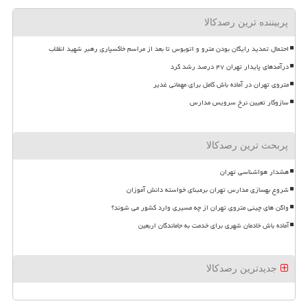
پربیننده ترین رصدکالا
احتمال تمدید رایگان بودن مترو و اتوبوس تا بعد از مراسم خاکسپاری رهبر شهید انقلاب
درآمدهای پایدار تهران ۴۷ درصد رشد کرد
متروی تهران در آماده باش کامل برای مهمانی غدیر
سازوکار تعیین نرخ سرویس مدارس
پربحث ترین رصدکالا
هشدار هواشناسی تهران
شروع بهسازی مدارس تهران برمبنای خواسته دانش آموزان
واگن های چینی متروی تهران از چه مسیری وارد کشور می شوند؟
آماده باش خادمان شهری برای خدمت به جاماندگان اربعین
جدیدترین رصدکالا