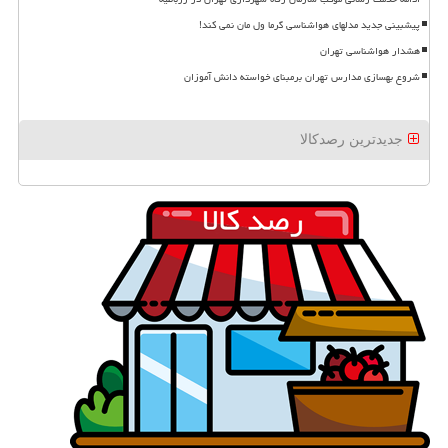
پیشبینی جدید مدلهای هواشناسی گرما ول مان نمی کند!
هشدار هواشناسی تهران
شروع بهسازی مدارس تهران برمبنای خواسته دانش آموزان
جدیدترین رصدکالا