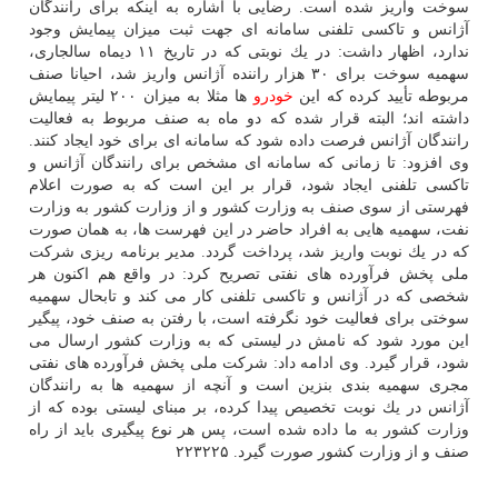
سوخت واریز شده است. رضایی با اشاره به اینكه برای رانندگان
آژانس و تاكسی تلفنی سامانه ای جهت ثبت میزان پیمایش وجود
ندارد، اظهار داشت: در یك نوبتی كه در تاریخ ۱۱ دیماه سالجاری،
سهمیه سوخت برای ۳۰ هزار راننده آژانس واریز شد، احیانا صنف
مربوطه تأیید كرده كه این
خودرو
ها مثلا به میزان ۲۰۰ لیتر پیمایش
داشته اند؛ البته قرار شده كه دو ماه به صنف مربوط به فعالیت
رانندگان آژانس فرصت داده شود كه سامانه ای برای خود ایجاد كنند.
وی افزود: تا زمانی كه سامانه ای مشخص برای رانندگان آژانس و
تاكسی تلفنی ایجاد شود، قرار بر این است كه به صورت اعلام
فهرستی از سوی صنف به وزارت كشور و از وزارت كشور به وزارت
نفت، سهمیه هایی به افراد حاضر در این فهرست ها، به همان صورت
كه در یك نوبت واریز شد، پرداخت گردد. مدیر برنامه ریزی شركت
ملی پخش فرآورده های نفتی تصریح كرد: در واقع هم اكنون هر
شخصی كه در آژانس و تاكسی تلفنی كار می كند و تابحال سهمیه
سوختی برای فعالیت خود نگرفته است، با رفتن به صنف خود، پیگیر
این مورد شود كه نامش در لیستی كه به وزارت كشور ارسال می
شود، قرار گیرد. وی ادامه داد: شركت ملی پخش فرآورده های نفتی
مجری سهمیه بندی بنزین است و آنچه از سهمیه ها به رانندگان
آژانس در یك نوبت تخصیص پیدا كرده، بر مبنای لیستی بوده كه از
وزارت كشور به ما داده شده است، پس هر نوع پیگیری باید از راه
صنف و از وزارت كشور صورت گیرد. ۲۲۳۲۲۵