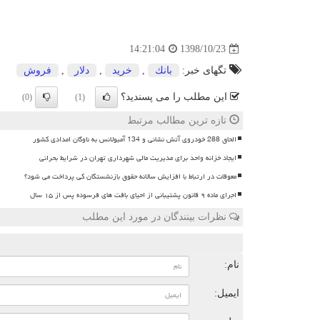
1398/10/23
14:21:04
تگهای خبر:
بانك
,
خرید
,
دلار
,
فروش
این مطلب را می پسندید؟
(0)
(1)
تازه ترین مطالب مرتبط
الحاق 288 خودروی آتش نشانی و 134 آمبولانس به ناوگان امدادی کشور
ایجاد خزانه واحد برای مدیریت مالی شهرداری تهران در شرایط بحرانی
معوقات در ارتباط با افزایش سالانه حقوق بازنشستگان کی پرداخت می شود؟
اجرای ماده ۹ قانون پشتیبانی از احیای بافت های فرسوده پس از ۱۵ سال
نظرات بینندگان در مورد این مطلب
ن
نام:
ایمیل: