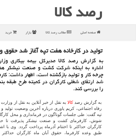
رصد كالا
صفحه اصلی
مطالب رصد كالا
بازار
خرید
تولید در كارخانه هفت تپه آغاز شد حقوق 
به گزارش رصد كالا مدیركل بیمه بیكاری وزارت
اشاره به اینكه شركت كشت و صنعت نیشكر هف
چرخه كار و تولید بازگشته است، اظهار داشت: كارف
شد ارتقای شغلی كارگران در كمیته طرح طبقه بن
را بررسی كند.
به گزارش رصد
كالا
به نقل از خبر آنلاین به نقل از وزارت ت
رفاه اجتماعی، كریم یاوری درباره آخرین وضعیت تولید و 
تپه گفت: طی جلسات گوناگون در فرمانداری و محل كارگاه
شوش، كارفرمای كشت و صنعت نیشكر پذیرفت تا حق
كارگران حداكثر تا اختتام آذرماه پرداخت گردد. وی با اشا