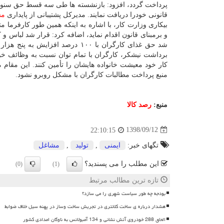
پرداخت گردد، افزود: بازنشسته ها طی سه قسط حق سنوا
قانونی خودرا دریافت نمایند. مدیركل پشتیبانی از پایداری
مش
بیكاری وزارت كار، با اشاره به اینكه همین طور كارفرما
و برمبنای قانون اقدام نماید، اضافه كرد: قرار شد لباس و 
شد حق غذای كارگران با ۱۰۰ درصد 
برداشت نیشكر، كارگران با تمام توان نسبت به وظائف خو
كار خود معیشت خانواده هایشان را تأمین كنند. این مقا
منبع پرداخت مطالبات كارگران با مشكل روبرو نشود.
منبع:
رصد كالا
1398/09/12
22:10:15
تگهای خبر:
ایمنی
,
تولید
,
مشاغل
این مطلب را می پسندید؟
(0)
(1)
تازه ترین مطالب مرتبط
بودجه چه طور سیاست شهری را می سازد؟
هشدار درباره ی ساخت کلانتری در تجریش ساخت وساز در پهنه سیل خلاف ضوابط
الحاق 288 خودروی آتش نشانی و 134 آمبولانس به ناوگان امدادی کشور