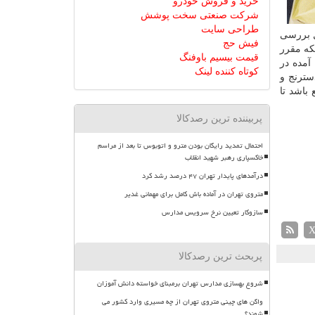
خرید و فروش خودرو
شرکت صنعتی سخت پوشش
طراحی سایت
ل بررسی
فیش حج
نكه مقرر
قیمت بیسیم باوفنگ
ش آمده در
کوتاه کننده لینک
سترنج و
باشد تا
پربیننده ترین رصدکالا
احتمال تمدید رایگان بودن مترو و اتوبوس تا بعد از مراسم
خاکسپاری رهبر شهید انقلاب
درآمدهای پایدار تهران ۴۷ درصد رشد کرد
متروی تهران در آماده باش کامل برای مهمانی غدیر
سازوکار تعیین نرخ سرویس مدارس
پربحث ترین رصدکالا
شروع بهسازی مدارس تهران برمبنای خواسته دانش آموزان
واگن های چینی متروی تهران از چه مسیری وارد کشور می
شوند؟