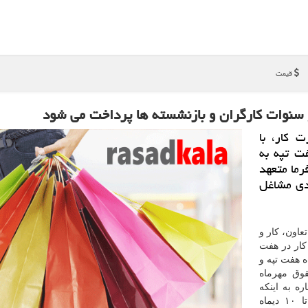
قیمت
و سنوات كارگران و بازنشسته ها پرداخت می شود
 كار، با
ت تپه به
رما متعهد
دی مشاغل
عاون، كار و
كار در هفت
 هفت تپه و
وق مهرماه
ره به اینكه
طبق وعده كارفرما، حقوق آبان ماه كارگران حداكثر تا ۱۰ دیماه