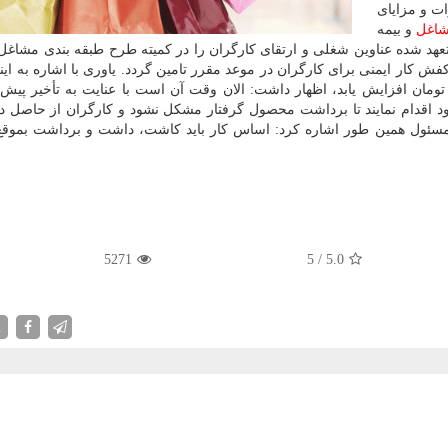
ت و مزایای
اغل
و بیمه
 متعهد شده عناوین شغلی و ارتقای كارگران را در كمیته طرح طبقه بندی مشاغ
كفش كار ایمنی برای كارگران در موعد مقرر تامین گردد. یاوری با اشاره به ای
افزایش به پنج هزار تومان افزایش یابد، اظهار داشت: الان وقت آن است با عنایت به تأخیر پی
د اقدام نمایند تا برداشت محصول گرفتار مشكل نشود و كارگران از حاصل د
م مسئول همین طور اشاره كرد: اساس كار باید كاشت، داشت و برداشت بموقع 
5271
5
/
5.0
X