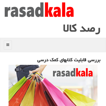
رصد كالا
منو
بررسی قابلیت كتابهای كمك ‏درسی