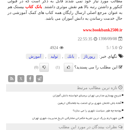
مطالب مورد نیاز خود نمی شدند قابل به ذکر است که در قبولی
کنکور و داشتن رتبه بالا هم نقش موثری داشتند.
بانک کتاب
بیستک هم
به عنوان مرجع اصلی ارسال رایگان همه کتاب های کمک آموزشی در
حال خدمت رساندن به دانش آموزان می باشد.
www.bookbank2500.ir
1398/09/08
22:55:35
4924
5
/
5.0
تگهای خبر:
رپورتاژ
,
بانك
,
تولید
,
آموزش
این مطلب را می پسندید؟
(0)
(1)
X
تازه ترین مطالب مرتبط
شروع بهسازی مدارس تهران برمبنای خواسته دانش آموزان
آماده باش خادمان شهری برای خدمت به جاماندگان اربعین
بودجه چه طور سیاست شهری را می سازد؟
من شهردارم بزرگ ترین تجربه حکمرانی مشارکتی تاریخ مدیریت شهری تهران
نظرات بینندگان در مورد این مطلب