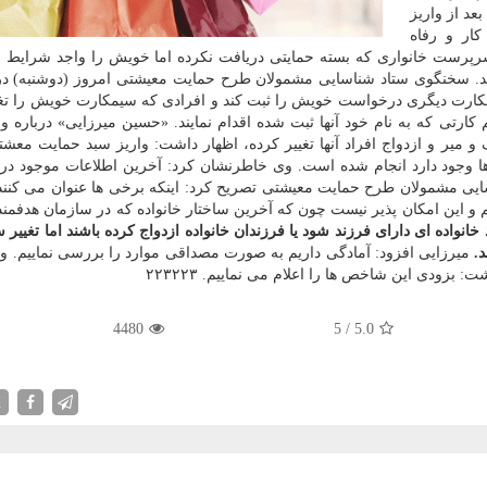
 هزار تومان بود. بعد از واریز
ار و رفاه
سرپرست خانواری كه بسته حمایتی دریافت نكرده اما خویش را واجد شرایط م
 به كد دستوری #۶۳۶۹* ارسال نمایند. سخنگوی ستاد شناسایی مشمولان طرح حمایت معیشتی امروز (دوشنبه
یمكارت دیگری درخواست خویش را ثبت كند و افرادی كه سیمكارت خویش را تغیی
 كارتی كه به نام خود آنها ثبت شده اقدام نمایند. «حسین میرزایی» درباره وا
 و میر و ازدواج افراد آنها تغییر كرده، اظهار داشت: واریز سبد حمایت معشتی
 ها وجود دارد انجام شده است. وی خاطرنشان كرد: آخرین اطلاعات موجود در
ایی مشمولان طرح حمایت معیشتی تصریح كرد: اینكه برخی ها عنوان می كنند
یم و این امكان پذیر نیست چون كه آخرین ساختار خانواده كه در سازمان هدفمند
انواده ای دارای فرزند شود یا فرزندان خانواده ازدواج كرده باشند اما تغییر س
میرزایی افزود: آمادگی داریم به صورت مصداقی موارد را بررسی نماییم. وی
زودی این شاخص ها را اعلام می نماییم. ۲۲۳۲۲۳
4480
5
/
5.0
X