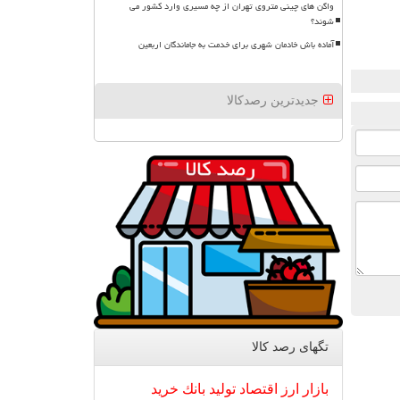
واگن های چینی متروی تهران از چه مسیری وارد کشور می
شوند؟
آماده باش خادمان شهری برای خدمت به جاماندگان اربعین
جدیدترین رصدکالا
تگهای رصد كالا
بازار
ارز
اقتصاد
تولید
بانك
خرید