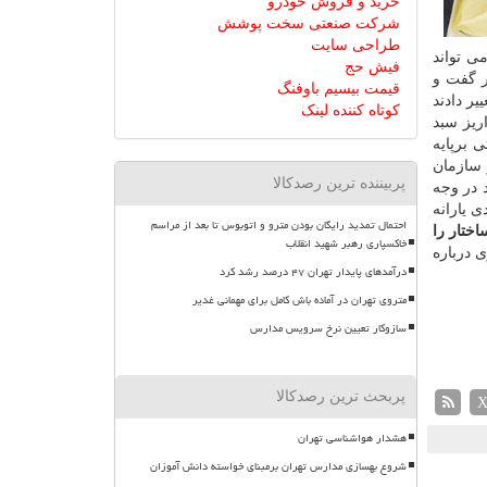
خرید و فروش خودرو
شرکت صنعتی سخت پوشش
طراحی سایت
ی تواند
فیش حج
) در گفت و
قیمت بیسیم باوفنگ
ر دادند
کوتاه کننده لینک
ریز سبد
 برپایه
 سازمان
پربیننده ترین رصدکالا
 در وجه
ی یارانه
احتمال تمدید رایگان بودن مترو و اتوبوس تا بعد از مراسم
اختار را
خاکسپاری رهبر شهید انقلاب
 درباره
درآمدهای پایدار تهران ۴۷ درصد رشد کرد
متروی تهران در آماده باش کامل برای مهمانی غدیر
سازوکار تعیین نرخ سرویس مدارس
پربحث ترین رصدکالا
هشدار هواشناسی تهران
شروع بهسازی مدارس تهران برمبنای خواسته دانش آموزان