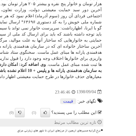
هزار تومان و خانوار پنج نفره و بیشتر ۲۰۵
آخرین دور سبد حمایت معیشتی دولت، وزارت تعاون، ك
اجتماعی فردای آن روز (سوم آذرماه) اعلام نمود كه هر 
شماره ملی خویش را
گو با ایرنا، اظهارداشت: سرپرست خانوار نمی تواند با س
باید توجه داشته باشند كه باید برای ارسال كد ملی از سیم
حمایتی به خانوارهایی كه ساختار آنها به علت موالید، مرگ
آخرین ساختار خانواده ای كه در سازمان هدفمندی یارانه
هدفمندی یارانه ها مبنای عمل ماست. سخنگوی ستاد شناس
واریزی برای خانوارها اختلاف وجه وجود دارد را قبول ندار
ها ثبت شده مبنای عمل ماست.
وی اضافه كرد: امكان دارد خ
به سازمان هدفمندی یارانه ها و پلیس + 10 اعلام نشده باشد.
معیارهای حذف خانوارها در طرح حمایت معیشتی اظهار داشت: ب
1398/09/04
23:46:46
تگهای خبر:
قیمت
این مطلب را می پسندید؟
(0)
(1)
تازه ترین مطالب مرتبط
نرخ کرایه مسیرهای اربعین از مرزهای ایران تا شهر های زیارتی عراق