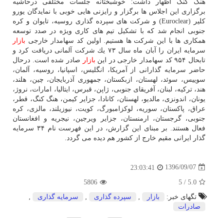
هنگ كنگ اظهار داشت: خوشبختانه جلسات مختلفی درحاشیه
برگزاری این اجلاس ها برگزار و رایزنی هایی خوبی با نمایدگان یورو
كلیر (Euroclear) و شركت های سپرده گذاری روسیه، تایوان و كره
جنوبی انجام شد كه با تشكیل تیم های كاری ویژه در صدد توسعه
همكاری ها با این شركت ها هستیم. اولین كد سهامدار خارجی
بازار
سرمایه ایران را آبان ماه سال ۷۳ یك شركت آلمانی دریافت كرد و
تابحال ۹۵۴ كد سهامدار خارجی در این
بازار
صادر شده است. درحال
حاضر سرمایه گذارانی از آمریكا، انگلیس، اسپانیا، روسیه، آلمان،
سوییس، سوئد، لهستان، ازبكستان، جمهوری آذربایجان، چین، هلند،
هند، تركیه، لبنان، آفریقای جنوبی، ژاپن، قبرس، ایتالیا، امارات، نروژ،
یونان، اندونزی، مالدیو، لهستان، كانادا، جزایر كیمن، هنگ كنگ، قطر،
عراق، پاكستان، سوریه، لوكزامبورگ، كویت، نیوزیلند، مالزی، كره
جنوبی، گرجستان، ارمنستان، جزایر ویرجین، نیجریه و افغانستان
فعال هستند. بر مبنای این گزارش، در این فهرست نام ۳۴ سرمایه
گذار ایرانی مقیم خارج از كشور هم دیده می گردد.
1396/09/07
23:03:41
5806
5
/
5.0
تگهای خبر:
بازار
,
سپرده گذاری
,
سرمایه گذاری
,
صادرات