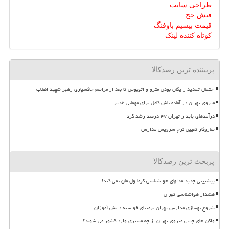
طراحی سایت
فیش حج
قیمت بیسیم باوفنگ
کوتاه کننده لینک
پربیننده ترین رصدکالا
احتمال تمدید رایگان بودن مترو و اتوبوس تا بعد از مراسم خاکسپاری رهبر شهید انقلاب
متروی تهران در آماده باش کامل برای مهمانی غدیر
درآمدهای پایدار تهران ۴۷ درصد رشد کرد
سازوکار تعیین نرخ سرویس مدارس
پربحث ترین رصدکالا
پیشبینی جدید مدلهای هواشناسی گرما ول مان نمی کند!
هشدار هواشناسی تهران
شروع بهسازی مدارس تهران برمبنای خواسته دانش آموزان
واگن های چینی متروی تهران از چه مسیری وارد کشور می شوند؟