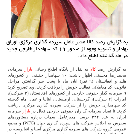
به گزارش رصد كالا مدیر عامل سپرده گذاری مركزی اوراق
بهادار و تسویه وجوه از صدور ۱۹ كد سهامدار خارجی جدید
در ماه گذشته اطلاع داد.
به گزارش رصد
كالا
به نقل از پایگاه اطلاع رسانی
بازار
سرمایه،
محمدرضا محسنی اظهار داشت: ۱۰ سهامدار حقیقی از كشورهای
هلند و افغانستان (۹ نفر) آبان ماه با پشت سر گذاشتن مراحل
قانونی، كد معاملاتی فعالیت خویش را دریافت كردند. وی تصریح كرد:
۹ سرمایه گذار حقوقی خارجی از كشورهای افغانستان (۳ شركت)،
امارات (۲ شركت)، گرجستان، ارمنستان، ایتالیا و عمان ماه گذشته
كد سهامداری خویش را از شركت سپرده گذاری مركزی دریافت
كردند تا تعداد سرمایه گذاران حقوقی خارجی فعال در
بازار
سرمایه
ایران به عدد ۲۳۲ برسد. مدیرعامل سمات درباره دستاوردهای
سفرش به اجلاس شركت های سپرده گذاری جهان (WFC) و مجمع
عمومی گروه شركت های سپرده گذاری مركزی آسیا و اقیانوسیه در