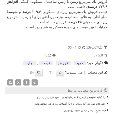
فروش یك مترمربع زمین یا زمین ساختمان مسكونی كلنگی
افزایش
۱۷۴.۶ درصدی
داشته است.
قیمت فروش یك مترمربع زیربنای مسكونی
۱۰۹.۶ درصد
و متوسط
مبلغ اجاره به علاوه‎ سه درصد ودیعه‎ پرداختی برای اجاره‎ یك مترمربع
زیربنای مسكونی
۳۵ درصد
افزایش داشته است.
جزئیات تغییر قیمت های حوزه مسكن به شرح زیر است.
1398/07/28
22:49:12
4832
5
/
5.0
تگهای خبر:
خرید
,
فروش
,
قیمت
,
اجاره
این مطلب را می پسندید؟
(0)
(1)
X
تازه ترین مطالب مرتبط
نرخ کرایه مسیرهای اربعین از مرزهای ایران تا شهر های زیارتی عراق
الحاق 288 خودروی آتش نشانی و 134 آمبولانس به ناوگان امدادی کشور
قیمت مرغ تازه در میادین شهرداری تهران