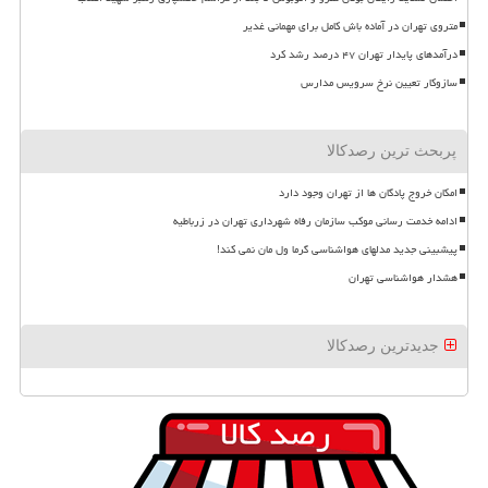
متروی تهران در آماده باش کامل برای مهمانی غدیر
درآمدهای پایدار تهران ۴۷ درصد رشد کرد
سازوکار تعیین نرخ سرویس مدارس
پربحث ترین رصدکالا
امکان خروج پادگان ها از تهران وجود دارد
ادامه خدمت رسانی موکب سازمان رفاه شهرداری تهران در زرباطیه
پیشبینی جدید مدلهای هواشناسی گرما ول مان نمی کند!
هشدار هواشناسی تهران
جدیدترین رصدکالا