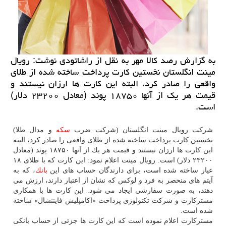
به گزارش رصد كالا مهر به نقل از راشاتودی نوشت: رویال
مینت انگلستان نخستین كارت پرداخت ساخته شده از طلای
واقعی را صادر كرد، البته این كارت ها ارزان نیستند و
قیمت هر یك از آنها ۱۸۷۵۰ پوند (معادل ۲۳۲۰۰ دلار)
است.
شركت رویال مینت انگلستان (شركت ضرب
سكه
و مدال طلا)
نخستین كارت پرداخت ساخته شده از طلای واقعی را صادر كرد، البته
این كارت ها ارزان نیستند و قیمت هر یك از آنها ۱۸۷۵۰ پوند (معادل
۲۳۲۰۰ دلار) است. رویال مینت اعلام نمود: این كارت كه با طلای ۱۸
عیار ساخته شده است، برای دارندگان حساب های این
بانك
، كه به
آیتم های منحصر به فرد و لوكس كه نشان از اعتبار دارند، ارزش می
دهند، به صورت سفارشی ایجاد می شود. این كارت ها با همكاری
مستركارت و شركت تكنولوژی پرداخت «اكامپلیش فایننشال» ساخته
شده است.
مستركارت اعلام نموده است كه این كارت ها جزئی از حساب بانكی