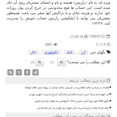
ویژه ای به نام «راریس» هستند و نام و امضای مشتریان روی آن حك
شده است. این حساب ها هیچ محدودیتی در خرج كردن پول روزانه
خود ندارند و هزینه تبادل و یا تراكنش آنها صفر می باشد. همینطور
مشتریان می توانند با اپلیكیشن راریس حساب خویش را مدیریت
كنند. ۱۷۲۲۷
1398/07/22
13:09:34
4985
5
/
5.0
تگهای خبر:
ارز
,
بانك
,
تكنولوژی
,
دلار
این مطلب را می پسندید؟
(0)
(1)
X
تازه ترین مطالب مرتبط
هشدار درباره ی ساخت کلانتری در تجریش ساخت وساز در پهنه سیل خلاف ضوابط
من شهردارم بزرگ ترین تجربه حکمرانی مشارکتی تاریخ مدیریت شهری تهران
الحاق 288 خودروی آتش نشانی و 134 آمبولانس به ناوگان امدادی کشور
ایجاد خزانه واحد برای مدیریت مالی شهرداری تهران در شرایط بحرانی
نظرات بینندگان در مورد این مطلب