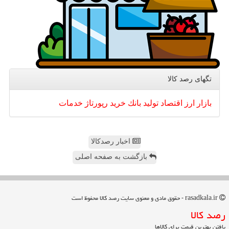
تگهای رصد كالا
بازار
ارز
اقتصاد
تولید
بانك
خرید
رپورتاژ
خدمات
اخبار رصدکالا
بازگشت به صفحه اصلی
rasadkala.ir - حقوق مادی و معنوی سایت رصد كالا محفوظ است
رصد كالا
یافتن بهترین قیمت برای کالاها