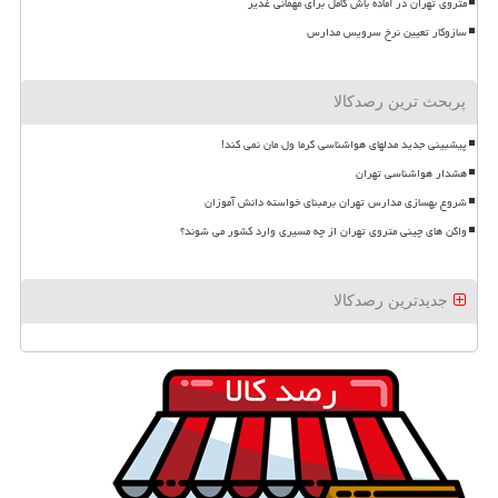
متروی تهران در آماده باش کامل برای مهمانی غدیر
سازوکار تعیین نرخ سرویس مدارس
پربحث ترین رصدکالا
پیشبینی جدید مدلهای هواشناسی گرما ول مان نمی کند!
هشدار هواشناسی تهران
شروع بهسازی مدارس تهران برمبنای خواسته دانش آموزان
واگن های چینی متروی تهران از چه مسیری وارد کشور می شوند؟
جدیدترین رصدکالا