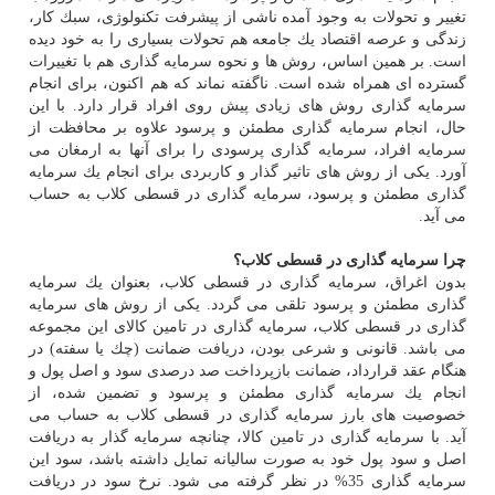
تغییر و تحولات به وجود آمده ناشی از پیشرفت تكنولوژی، سبك كار،
زندگی و عرصه اقتصاد یك جامعه هم تحولات بسیاری را به خود دیده
است. بر همین اساس، روش ها و نحوه سرمایه گذاری هم با تغییرات
گسترده ای همراه شده است. ناگفته نماند كه هم اكنون، برای انجام
سرمایه گذاری روش های زیادی پیش روی افراد قرار دارد. با این
حال، انجام سرمایه گذاری مطمئن و پرسود علاوه بر محافظت از
سرمایه افراد، سرمایه گذاری پرسودی را برای آنها به ارمغان می
آورد. یكی از روش های تاثیر گذار و كاربردی برای انجام یك سرمایه
گذاری مطمئن و پرسود، سرمایه گذاری در قسطی كلاب به حساب
می آید.
چرا سرمایه گذاری در قسطی كلاب؟
بدون اغراق، سرمایه گذاری در قسطی كلاب، بعنوان یك سرمایه
گذاری مطمئن و پرسود تلقی می گردد. یكی از روش های سرمایه
گذاری در قسطی كلاب، سرمایه گذاری در تامین كالای این مجموعه
می باشد. قانونی و شرعی بودن، دریافت ضمانت (چك یا سفته) در
هنگام عقد قرارداد، ضمانت بازپرداخت صد درصدی سود و اصل پول و
انجام یك سرمایه گذاری مطمئن و پرسود و تضمین شده، از
خصوصیت های بارز سرمایه گذاری در قسطی كلاب به حساب می
آید. با سرمایه گذاری در تامین كالا، چنانچه سرمایه گذار به دریافت
اصل و سود پول خود به صورت سالیانه تمایل داشته باشد، سود این
سرمایه گذاری 35% در نظر گرفته می شود. نرخ سود در دریافت