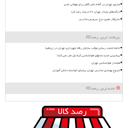
متروی تهران در آماده باش کامل برای مهمانی غدیر
درآمدهای پایدار تهران ۴۷ درصد رشد کرد
سازوکار تعیین نرخ سرویس مدارس
پربحث ترین رصدکالا
ادامه خدمت رسانی موکب سازمان رفاه شهرداری تهران در زرباطیه
پیشبینی جدید مدلهای هواشناسی گرما ول مان نمی کند!
هشدار هواشناسی تهران
شروع بهسازی مدارس تهران برمبنای خواسته دانش آموزان
جدیدترین رصدکالا