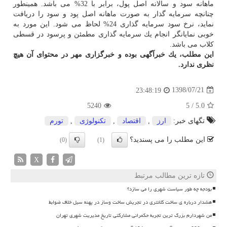
ماهانه سود و سالانه اصل پول، برابر با 32% می باشد. همینطور
چنانچه سرمایه گذار به صورت ماهانه اصل پود و سود را دریافت
نماید، نرخ سود سرمایه گذاری 24% لحاظ می شود. این مورد به
خوبی نمایانگر انجام یك سرمایه گذاری مطمئن و پرسود در قسطی
كلاب می باشد.
این مطلب، یك خبرآگهی بوده و خبرگزاری مهر در محتوای آن هیچ
نظری ندارد.
1398/07/21
23:48:19
5240
5
/
5.0
تگهای خبر:
ارز
,
اقتصاد
,
تكنولوژی
,
تورم
این مطلب را می پسندید؟
(0)
(1)
X
تازه ترین مطالب مرتبط
بودجه چه طور سیاست شهری را می سازد؟
هشدار درباره ی ساخت کلانتری در تجریش ساخت وساز در پهنه سیل خلاف ضوابط
من شهردارم بزرگ ترین تجربه حکمرانی مشارکتی تاریخ مدیریت شهری تهران