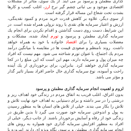
گذاری مطمئن و پرسود بر می آیند. از یك سوی، متاثر از مشكلات
اقتصادی موجود و بی ثباتی چشم گیر نرخ
ارز
، اغلب كسب و كارها
بشدت تحت شعاع این مساله قرار گرفته است.
از سوی دیگر، علاوه بر كاهش قدرت خرید مردم و كمبود نقدینگی،
ارزش و اعتبار سرمایه های نقدی با روند نزولی همراه شده است. در
این شرایط، دست روی دست گذاشتن و اقدام نكردن برای انجام یك
سرمایه گذاری مطمئن و پرسود و
تورم
ایجاد شده، مشكلات و
معضلات بسیاری را برای
اقتصاد
خانواده با خود به همراه خواهد
داشت. روند نامنظم و صعودی قیمت ها در مقایسه با میانگین درآمد
مردم یك اجتماع، با عنوان تورم شناخته می شود. مهم نیست كه افراد
چه میزان پول و سرمایه دارند، مهم این است كه این مبلغ را در كجا
سرمایه گذاری خواهند كرد. بنابراین، برای برخورداری از یك آینده
راحت و آسوده، نوع سرمایه گذاری حال حاضر افراد بسیار تاثیر گذار
و مؤثر می باشد.
لزوم و اهمیت انجام سرمایه گذاری مطمئن و پرسود
بدون اغراق، اغلب قریب به اتفاق مردم در زندگی خود اهداف ریز و
درشتی را در سر داشته و برای دستیابی به اهداف خود نهایت تلاش و
تلاش را بكار می بندند. خیلی از تلاش های انسان ها به منظور رسیدن
به پول و اندوختن سرمایه خود صورت می گیرد تا بدین طریق در
زندگی خود از رفاه و آسایش برخوردار باشند. از جانب دیگر، خیلی از
افراد به منظور افزایش سرمایه گذاری خود همواره به روش های
انجام سرمایه گذاری مطمئن و پرسود، نگاه ویژه ای دارند. امروزه با