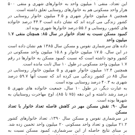
این تعداد، منفی ۱ میلیون واحد به خانوارهای شهری و منفی ۵۰۰
هزار واحد مسكونی هم به خانوارهای روستایی تعلق داشته است.
همچنین ۸ میلیون خانوار شهری و ۴.۵ میلیون خانوار روستایی در
كشور زندگی می كرده اند كه نشان داده است ۴۴.۳ درصد خانواده
های كشور، روستایی و ۵۵.۶ درصد خانوارها شهری بوده اند.
كمبود مسكن نسبت به تعداد خانوار در سال ۸۵: همچنان منفی ۱.۷
میلیون واحد
داده های سرشماری نفوس و مسكن سال ۱۳۸۵ هم نشان داده است
در این سال، ۱۷.۵ میلیون خانوار و ۱۵.۸ میلیون واحد مسكونی در
كشور وجود داشته است كه نسبت كمبود مسكن به خانوارها در رقم
۱.۷ میلیون واحد مسكونی در طول ۱۰ سال ثابت مانده است.
همچنین ۱۲.۴ میلیون خانوار شهری و ۵ میلیون خانوار روستایی در
سال ۸۵ در كشور زندگی می كرده اند كه نسبت آنها ۵۹.۷ درصد
شهری به ۴۰.۳ درصد روستایی بوده است.
به عبارت دیگر، در طول ۱۰ سال، جمعیت خانواده های شهری ۵
درصد رشد داشته و این دهه (۷۵ تا ۸۵)، اوج مهاجرت روستاییان به
شهرها بوده است.
سال ۹۰: نقش مسكن مهر در كاهش فاصله تعداد خانوار با تعداد
مسكن
در سرشماری نفوس و مسكن سال ۱۳۹۰، تعداد خانوارهای كشور
۲۱.۲ میلیون و تعداد واحد مسكونی ۲۰ میلیون واحد تخمین زده شد.
بر مبنای نتایج حاصله از این سرشماری، كمبود مسكن نسبت به