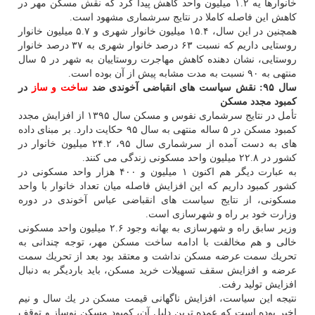
خانوارها یه ۱.۲ میلیون واحد كاهش پیدا كرد كه نقش مسكن مهر در
كاهش این فاصله كاملا در نتایج سرشماری مشهود است.
همچنین در این سال، ۱۵.۴ میلیون خانوار شهری و ۵.۷ میلیون خانوار
روستایی داریم كه نسبت ۶۳ درصد خانوار شهری به ۳۷ درصد خانوار
روستایی، نشان دهنده كاهش مهاجرت روستاییان به شهر در ۵ سال
منتهی به ۹۰ نسبت به مدت مشابه پیش از آن بوده است.
سال ۹۵: نقش سیاست های انقباضی آخوندی ضد
ساخت و ساز
در
كمبود مجدد مسكن
تأمل در نتایج سرشماری نفوس و مسكن سال ۱۳۹۵ از افزایش مجدد
كمبود مسكن در ۵ ساله منتهی به سال ۹۵ حكایت دارد. بر مبنای داده
های به دست آمده از سرشماری سال ۹۵، ۲۴.۲ میلیون خانوار در
كشور در ۲۲.۸ میلیون واحد مسكونی زندگی می كنند.
به عبارت دیگر هم اكنون ۱ میلیون و ۴۰۰ هزار واحد مسكونی در
كشور كمبود داریم كه این افزایش فاصله میان تعداد خانوار با واحد
مسكونی، از نتایج سیاست های انقباضی عباس آخوندی در دوره
وزارت خود بر راه و شهرسازی است.
وزیر سابق راه و شهرسازی به بهانه وجود ۲.۶ میلیون واحد مسكونی
خالی و هم مخالفت با ادامه ساخت مسكن مهر، توجه چندانی به
تحریك سمت عرضه مسكن نداشت و معتقد بود بعد از تحریك سمت
عرضه و افزایش سقف تسهیلات خرید مسكن، باید باردیگر به دنبال
افزایش تولید رفت.
نتیجه این سیاست، افزایش ناگهانی قیمت مسكن در یك سال و نیم
اخیر بوده است كه عمده ترین دلیل آن، كمبود مسكن نوساز و توقف