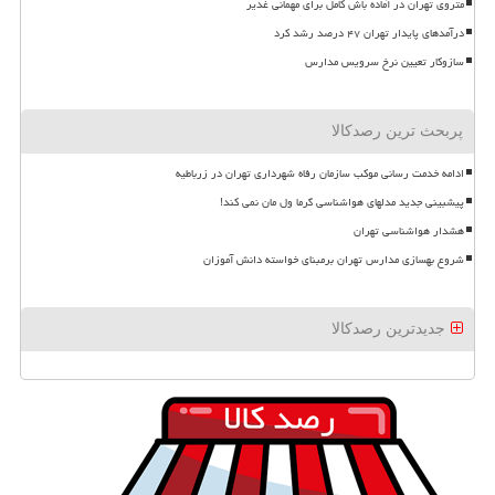
متروی تهران در آماده باش کامل برای مهمانی غدیر
درآمدهای پایدار تهران ۴۷ درصد رشد کرد
سازوکار تعیین نرخ سرویس مدارس
پربحث ترین رصدکالا
ادامه خدمت رسانی موکب سازمان رفاه شهرداری تهران در زرباطیه
پیشبینی جدید مدلهای هواشناسی گرما ول مان نمی کند!
هشدار هواشناسی تهران
شروع بهسازی مدارس تهران برمبنای خواسته دانش آموزان
جدیدترین رصدکالا