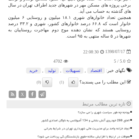
برخی پروژه های مسكن مهر در شهرهای جدید اطراف تهران در سال
های گذشته به حساب می آید.
همچنین تعداد خانوارهای شهری ۱۸.۱ میلیون و روستایی ۶ میلیون
خانوار است كه ۶۶.۸ درصد خانوارهای كشور، شهری و ۳۳.۲ درصد
روستایی هستند كه نشان دهنده موج دوم مهاجرت روستاییان به
شهرها در ۵ ساله منتهی به ۹۵ است.
1398/07/17
22:08:30
4702
5
/
5.0
تگهای خبر:
اقتصاد
,
تسهیلات
,
تولید
,
خرید
این مطلب را می پسندید؟
(0)
(1)
X
تازه ترین مطالب مرتبط
بودجه چه طور سیاست شهری را می سازد؟
الحاق 288 خودروی آتش نشانی و 134 آمبولانس به ناوگان امدادی کشور
ایجاد خزانه واحد برای مدیریت مالی شهرداری تهران در شرایط بحرانی
معوقات در ارتباط با افزایش سالانه حقوق بازنشستگان کی پرداخت می شود؟