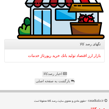
تگهای رصد كالا
بازار
ارز
اقتصاد
تولید
بانك
خرید
رپورتاژ
خدمات
اخبار رصدکالا
بازگشت به صفحه اصلی
rasadkala.ir - حقوق مادی و معنوی سایت رصد كالا محفوظ است
رصد كالا