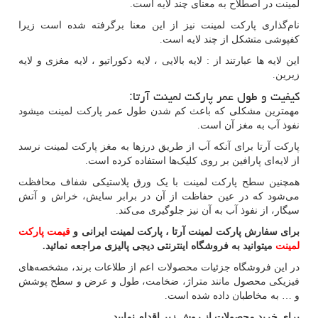
لمینت در اصطلاح به معنای چند لایه است.
نام‌گذاری پارکت لمینت نیز از این معنا برگرفته شده است زیرا
کفپوشی متشکل از چند لایه است.
این لایه ها عبارتند از : لایه بالایی ، لایه دکوراتیو ، لایه مغزی و لایه
زیرین.
کیفیت و طول عمر پارکت لمینت آرتا:
مهمترین مشکلی که باعث کم شدن طول عمر پارکت لمینت میشود
نفوذ آب به مغز آن است.
پارکت آرتا برای آنکه آب از طریق درزها به مغز پارکت لمینت نرسد
از لایه‌ای پارافین بر روی کلیک‌ها استفاده کرده است.
همچنین سطح پارکت لمینت با یک ورق پلاستیکی شفاف محافظت
می‌شود که در عین حفاظت از آن در برابر سایش، خراش و آتش
سیگار، از نفوذ آب به آن نیز جلوگیری می‌کند.
برای سفارش پارکت لمینت آرتا ، پارکت لمینت ایرانی و
قیمت پارکت
لمینت
میتوانید به فروشگاه اینترنتی دیجی پالیزی مراجعه نمائید.
در این فروشگاه جزئیات محصولات اعم از طلاعات برند، مشخصه‌های
فیزیکی محصول مانند متراژ، ضخامت، طول و عرض و سطح پوشش
و … به مخاطبان داده شده است.
برای خرید محصولات از روش زیر اقدام نمایید.