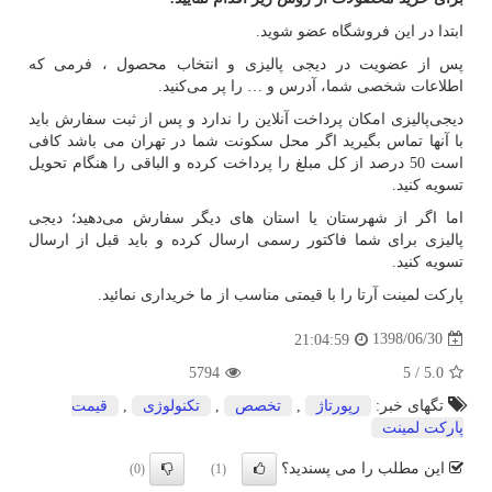
ابتدا در این فروشگاه عضو شوید.
پس از عضویت در دیجی پالیزی و انتخاب محصول ، فرمی که
اطلاعات شخصی شما، آدرس و … را پر می‌کنید.
دیجی‌پالیزی امکان پرداخت آنلاین را ندارد و پس از ثبت سفارش باید
با آنها تماس بگیرید اگر محل سکونت شما در تهران می باشد کافی
است 50 درصد از کل مبلغ را پرداخت کرده و الباقی را هنگام تحویل
تسویه کنید.
اما اگر از شهرستان یا استان های دیگر سفارش می‌دهید؛ دیجی
پالیزی برای شما فاکتور رسمی ارسال کرده و باید قبل از ارسال
تسویه کنید.
پارکت لمینت آرتا را با قیمتی مناسب از ما خریداری نمائید.
1398/06/30
21:04:59
5794
5
/
5.0
تگهای خبر:
رپورتاژ
,
تخصص
,
تكنولوژی
,
قیمت
پاركت لمینت
این مطلب را می پسندید؟
(0)
(1)