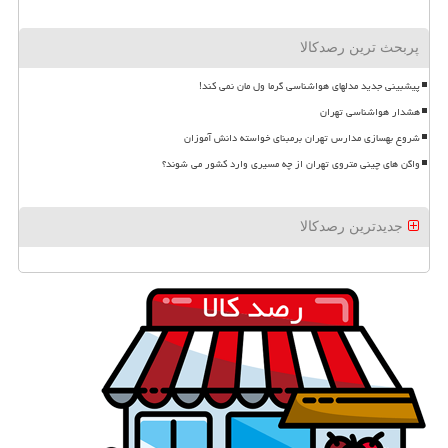
پربحث ترین رصدکالا
پیشبینی جدید مدلهای هواشناسی گرما ول مان نمی کند!
هشدار هواشناسی تهران
شروع بهسازی مدارس تهران برمبنای خواسته دانش آموزان
واگن های چینی متروی تهران از چه مسیری وارد کشور می شوند؟
جدیدترین رصدکالا