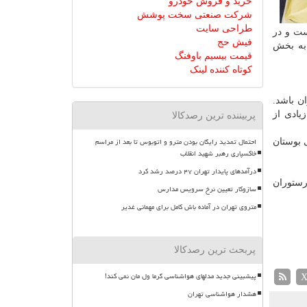
خرید و فروش خودرو
شرکت صنعتی سخت پوشش
طراحی سایت
ست و در
فیش حج
ستان، بلوك D سروستان. هر بلوك به بخش
قیمت بیسیم باوفنگ
کوتاه کننده لینک
ن باشد.
یادی از
پربیننده ترین رصدکالا
احتمال تمدید رایگان بودن مترو و اتوبوس تا بعد از مراسم
 بوستان
خاکسپاری رهبر شهید انقلاب
درآمدهای پایدار تهران ۴۷ درصد رشد کرد
رستوران
سازوکار تعیین نرخ سرویس مدارس
متروی تهران در آماده باش کامل برای مهمانی غدیر
پربحث ترین رصدکالا
پیشبینی جدید مدلهای هواشناسی گرما ول مان نمی کند!
هشدار هواشناسی تهران