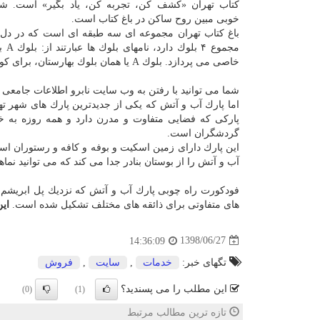
كتاب تهران «كشف كن، تجربه كن، یاد بگیر» است. شع
خوبی مبین روح ساكن در باغ كتاب است.
باغ كتاب تهران مجموعه ای سه طبقه ای است كه در دل
خاصی می پردازد. بلوك A یا همان بلوك بهارستان، برای كودكان و نوجوانان طراحی شده است.
شما می توانید با رفتن به وب سایت نابرو اطلاعات جامعی
اما پارك آب و آتش كه یكی از جدیدترین پارك های شهر ته
پاركی كه فضایی متفاوت و مدرن دارد و همه روزه به خ
گردشگران است.
این پارك دارای زمین اسكیت و بوفه و كافه و رستوران است
آب و آتش را از بوستان بنادر جدا می كند كه می توانید نماها
فودكورت راه چوبی پارك آب و آتش كه نزدیك پل ابریشم 
های متفاوتی برای ذائقه های مختلف تشكیل شده است.
این
1398/06/27
14:36:09
تگهای خبر:
خدمات
,
سایت
,
فروش
این مطلب را می پسندید؟
(0)
(1)
تازه ترین مطالب مرتبط