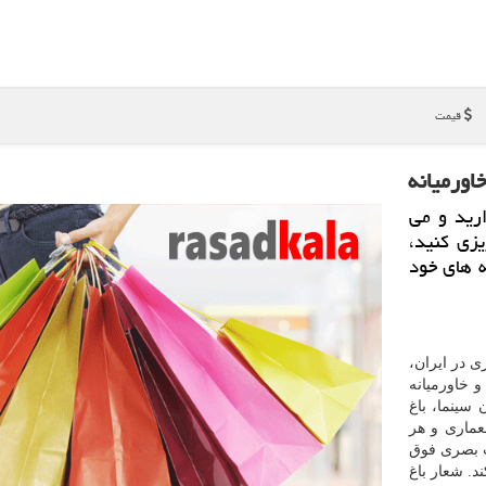
قیمت
اورمیانه
رید و می
یزی كنید،
ه های خود
ی در ایران،
 خاورمیانه
سینما، باغ
عماری و هر
ت بصری فوق
د. شعار باغ