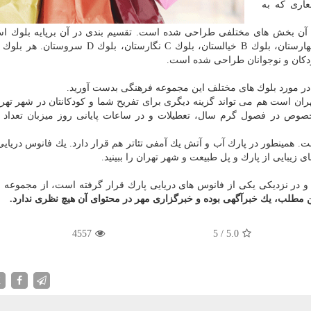
اری كه به
 آن بخش های مختلفی طراحی شده است. تقسیم بندی در آن برپایه بلوك ا
مجموع ۴ بلوك دارد، نامهای بلوك ها عبارتند از: بلوك A بهارستان، بلوك B خیالستان، بلوك C نگار
 در مورد بلوك های مختلف این مجموعه فرهنگی بدست آورید.
ران است هم می تواند گزینه دیگری برای تفریح شما و كودكانتان در شهر تهرا
صوص در فصول گرم سال، تعطیلات و در ساعات پایانی روز میزبان تعداد ز
. همینطور در پارك آب و آتش یك آمفی تئاتر هم قرار دارد. یك فانوس دریایی
ی زیبایی از پارك و پل طبیعت و شهر تهران را ببینید.
و در نزدیكی یكی از فانوس های دریایی پارك قرار گرفته است، از مجموعه 
 مطلب، یك خبرآگهی بوده و خبرگزاری مهر در محتوای آن هیچ نظری ندارد.
4557
5
/
5.0
X