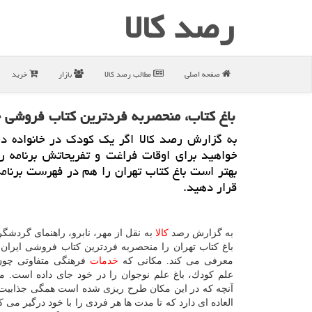
رصد كالا
صفحه اصلی
مطالب رصد كالا
بازار
خرید
باغ كتاب، منحصربه فردترین كتاب فروشی خ
به گزارش رصد كالا اگر یك كودك در خانواده دا
خواهید برای اوقات فراغت و تفریحاتش برنامه ر
بهتر است باغ كتاب تهران را هم در فهرست برنام
قرار دهید.
به گزارش رصد
كالا
به نقل از مهر، نابرو، راهنمای گردشگر
باغ كتاب تهران را منحصربه فردترین كتاب فروشی ایران و
معرفی می كند. مكانی كه
خدمات
فرهنگی متفاوتی چون 
علم كودك، باغ علم نوجوان را در خود جای داده است. م
آنچه كه در این مكان طرح ریزی شده است همگی جذابی
العاده ای دارد كه تا مدت ها هر فردی را با خود درگیر می كن