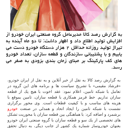
به گزارش رصد كالا مدیرعامل گروه صنعتی ایران خودرو از
افزایش تولید اطلاع داد و اظهار داشت: تا دو ماه آینده به
تیراژ تولید روزانه حداقل ۲ هزار دستگاه خودرو دست می
یابیم و با پشتیبانی سازندگان و قطعه سازان، تعداد خودرو
های كف پاركینگ بر مبنای زمان بندی بزودی به صفر می
رسد.
به گزارش رصد كالا به نقل از خبر آنلاین و به نقل از ایران خودرو،
«فرشاد مقیمی» با تشریح سیاست ها و برنامه های این گروه در
تعامل با شبكه تامین، اعلام نمود: عقد اخوت با هیچ یك از قطعه
سازان نداریم. خط قرمز همكاری با قطعه سازان، تامین بموقع با
هزینه های مناسب و با كیفیت قطعات است. وی محور برگزاری
نشست با شبكه تامین را ایجاد اتحاد و همدلی در صنعت
خودرو
برشمرد و اضافه كرد: با هماهنگی بین قطعه سازان با محوریت تشكل
های تخصصی از یك سو و قطعه سازان با گروه صنعتی ایران خودرو
بعنوان خودروساز شماره یك كشور از جانب دیگر، به دنبال تحقق