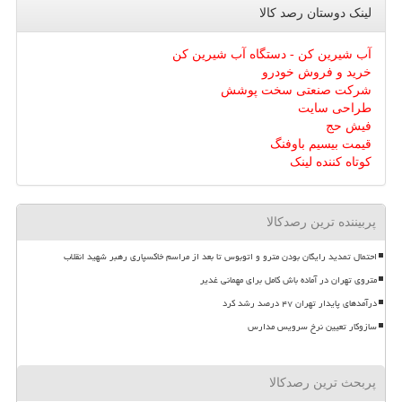
لینک دوستان رصد كالا
آب شیرین کن - دستگاه آب شیرین کن
خرید و فروش خودرو
شرکت صنعتی سخت پوشش
طراحی سایت
فیش حج
قیمت بیسیم باوفنگ
کوتاه کننده لینک
پربیننده ترین رصدکالا
احتمال تمدید رایگان بودن مترو و اتوبوس تا بعد از مراسم خاکسپاری رهبر شهید انقلاب
متروی تهران در آماده باش کامل برای مهمانی غدیر
درآمدهای پایدار تهران ۴۷ درصد رشد کرد
سازوکار تعیین نرخ سرویس مدارس
پربحث ترین رصدکالا