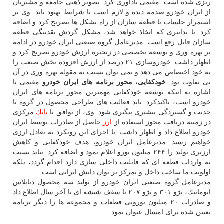
ریزی شده است. مقیمی یادآوری كرد: تصویر ذهنی جامعه و مشتریان
از ایران خودرو صدمه دیده و لازم است تا شرایط بهبود یابد. وی بر
استمرار جلسات با قطعه سازان از راه تشكل ها تصریح كرد و اضافه
كرد: با تدابیری كه اتخاذ خواهد شد، مشكل گردش نقدینگی قطعه
سازان قابل رفع است. مدیرعامل گروه صنعتی ایران خودرو در ادامه
بر بهره وری و توسعه تخصصی در زنجیره ارزش خودرو تصریح كرد و
اظهار داشت: خودروسازی ۲۱ درصد از ارزش افزوده بخش صنعت را
به خود اختصاص می دهد و نمی توان نسبت به مقوله بهره وری در آن
بی تفاوت بود.
خودكفایی، محور برنامه های ایران خودرو
مقیمی با
اشاره به اینكه توسعه خودكفایی مهمترین محور برنامه های ایران
خودرو است، تاكیدكرد: باید فعالیت های طراحی محصول در گروه با
جدیت و گستردگی بیشتری پیگیری شود. وی، از توافق با
بانك
مركزی
در زمینه دریافت مجوز استفاده از
ارز
حاصل از صادرات توسط ایران
خودرو اطلاع داد و اظهار داشت: با اجرای این رویكرد به تعادل ارزی
خواهیم رسید. مدیرعامل ایران خودرو، هدف خودكفایی و كاهش
ارزبری تولید را ۲۴۴ میلیون یورو اعلام نمود و اضافه كرد: نباید نسبت
به واردات قطعه ای كه قابلیت داخلی سازی دارد اقدام گردد، بلكه
اولویت ما ساخت داخل و تمركز بر توان دانش ایرانی است.
مدیرعامل گروه صنعتی ایران خودرو از تولید سه محصول دناپلاس
اتوماتیك، پژو ۳۰۱ و پژو ۲۰۷ با سقف شیشه ای تا آخر سال اطلاع داد
و صادرات ۲۰ میلیون یورویی قطعات و مجموعه ها را دیگر برنامه
تعیین شده برای امسال عنوان نمود.