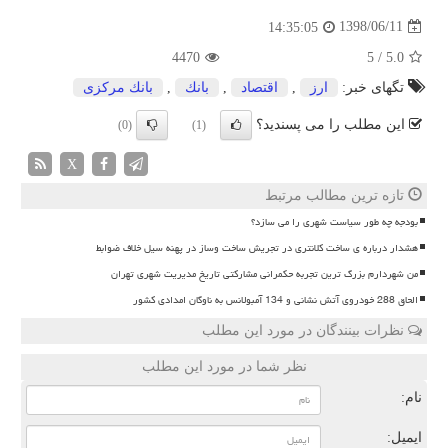
1398/06/11
14:35:05
4470
5
/
5.0
تگهای خبر:
ارز
,
اقتصاد
,
بانك
,
بانك مركزی
این مطلب را می پسندید؟
(0)
(1)
X
تازه ترین مطالب مرتبط
بودجه چه طور سیاست شهری را می سازد؟
هشدار درباره ی ساخت کلانتری در تجریش ساخت وساز در پهنه سیل خلاف ضوابط
من شهردارم بزرگ ترین تجربه حکمرانی مشارکتی تاریخ مدیریت شهری تهران
الحاق 288 خودروی آتش نشانی و 134 آمبولانس به ناوگان امدادی کشور
نظرات بینندگان در مورد این مطلب
نظر شما در مورد این مطلب
نام:
ایمیل: