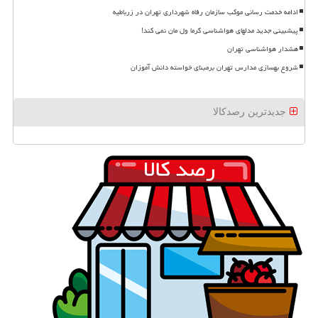
ادامه خدمت رسانی موکب سازمان رفاه شهرداری تهران در زرباطیه
پیشبینی جدید مدلهای هواشناسی گرما ول مان نمی کند!
هشدار هواشناسی تهران
شروع بهسازی مدارس تهران برمبنای خواسته دانش آموزان
جدیدترین رصدکالا