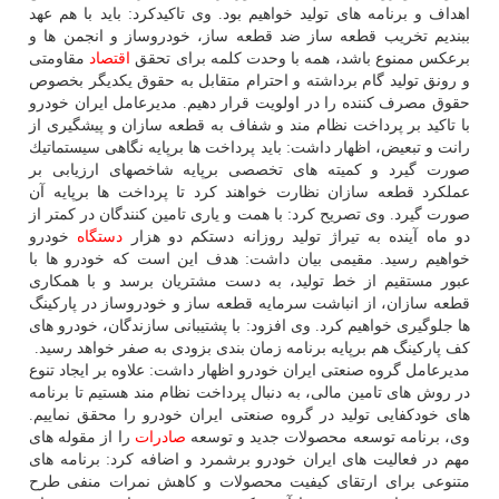
اهداف و برنامه های تولید خواهیم بود. وی تاكیدكرد: باید با هم عهد
ببندیم تخریب قطعه ساز ضد قطعه ساز، خودروساز و انجمن ها و
برعكس ممنوع باشد، همه با وحدت كلمه برای تحقق
اقتصاد
مقاومتی
و رونق تولید گام برداشته و احترام متقابل به حقوق یكدیگر بخصوص
حقوق مصرف كننده را در اولویت قرار دهیم. مدیرعامل ایران خودرو
با تاكید بر پرداخت نظام مند و شفاف به قطعه سازان و پیشگیری از
رانت و تبعیض، اظهار داشت: باید پرداخت ها برپایه نگاهی سیستماتیك
صورت گیرد و كمیته های تخصصی برپایه شاخصهای ارزیابی بر
عملكرد قطعه سازان نظارت خواهند كرد تا پرداخت ها برپایه آن
صورت گیرد. وی تصریح كرد: با همت و یاری تامین كنندگان در كمتر از
دو ماه آینده به تیراژ تولید روزانه دستكم دو هزار
دستگاه
خودرو
خواهیم رسید. مقیمی بیان داشت: هدف این است كه خودرو ها با
عبور مستقیم از خط تولید، به دست مشتریان برسد و با همكاری
قطعه سازان، از انباشت سرمایه قطعه ساز و خودروساز در پاركینگ
ها جلوگیری خواهیم كرد. وی افزود: با پشتیبانی سازندگان، خودرو های
كف پاركینگ هم برپایه برنامه زمان بندی بزودی به صفر خواهد رسید.
مدیرعامل گروه صنعتی ایران خودرو اظهار داشت: علاوه بر ایجاد تنوع
در روش های تامین مالی، به دنبال پرداخت نظام مند هستیم تا برنامه
های خودكفایی تولید در گروه صنعتی ایران خودرو را محقق نماییم.
وی، برنامه توسعه محصولات جدید و توسعه
صادرات
را از مقوله های
مهم در فعالیت های ایران خودرو برشمرد و اضافه كرد: برنامه های
متنوعی برای ارتقای كیفیت محصولات و كاهش نمرات منفی طرح