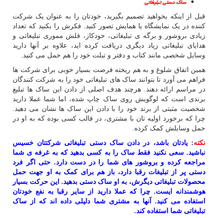
ساک دستی تبلیغاتی
قبل از اینکه بخواهید تصمیم بگیرید، خودتان را به عنوان یک شرکت
کننده در یک نمایشگاه یا همایش تصور کنید. فکرش را بکنید که تعداد
زیادی بروشور و برگه ی تبلیغاتی، خودکار، فلش مموری تبلیغاتی و
هدایای تبلیغاتی زیاد دیگری دریافت کرده اید، علاوه بر آنها دارید
وسایل شخصی مانند کتاب و دفتر و تبلت خود را هم حمل می کنید.
همین اتفاق شلوغ و به هم ریخته فرصت بسیار خوبی برای شرکت ها
فراهم می آورد تا بتوانند ساک های تبلیغاتی خود را به شرکت کنندگان
در مراسم ارائه دهند. هرچند هدف اصلی از دادن این ساک ها تبلیغ
برندی است که لوگویش روی ساک چاپ شده، اما شما عملا دارید
شخصیت مثبتی از برند خود را با دادن این ساک ها نشان می دهید.
چرا که برخورد اولیه تان با مشتری، در قالب کسی بوده که به او در
حمل وسایلش کمک کرده.
نکته
: یادتان باشد، در دادن ساک دستی تبلیغاتی شرکتتان خسیس
نباشید. سعی نکنید فقط ساک را به کسی بدهید که به غرفه ی شما
مراجعه کرده و بروشور های شما را در دست دارد. حتی اگر فرد
دستی پر از تبلیغات رقبا دارد، باز هم برای کمک به او جهت حمل
محصولات تبلیغاتی دیگرش، به او ساک دستی بدهید. این حرکت بسیار
هوشمندانه ایست. چرا که عملا دارید از سایر رقبا به نفع خودتان
استفاده می کنید. آنها به مشتری شما دلیلی داده اند که از ساک
تبلیغاتی شما استفاده کند.