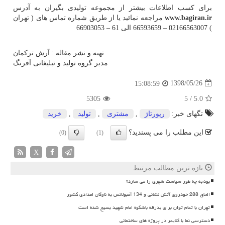
برای کسب اطلاعات بیشتر از مجموعه تولیدی بگیران به آدرس
www.bagiran.ir
مراجعه نمائید یا از طریق شماره تماس های ( تهران
) 02166563007 – 66593659 الی 61 – 66903053
تهیه و نشر مقاله : آرش ترکمان
مدیر گروه تولید و تبلیغاتی آفرنگ
1398/05/26
15:08:59
5305
5
/
5.0
تگهای خبر:
رپورتاژ
,
مشتری
,
تولید
,
خرید
این مطلب را می پسندید؟
(0)
(1)
X
تازه ترین مطالب مرتبط
بودجه چه طور سیاست شهری را می سازد؟
الحاق 288 خودروی آتش نشانی و 134 آمبولانس به ناوگان امدادی کشور
تهران با تمام توان برای بدرقه باشکوه امام شهید بسیج شده است
دسترسی نما با کلایمر در پروژه های ساختمانی