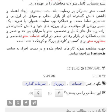
سئو پشتیبانی کامل سوالات مخاطبان را بر عهده دارد.
فست سئو متمرکز بر رضایت بلند مدت مشتری، ایجاد اعتماد و
داشتن دانش گسترده ای از بازار محلی و موفق در ارزیابی و
شناسایی نقاط ضعف و عملکرد وب سایت، همواره با تعریف یک
مسیر روشن از موفقیت برای پروژه های خود و دانش گسترده در
ارائه راه حل های کامل و تخصصی سئو با مزایای بی حد و حصر و
شتاب عملکرد در بازار رقابتی سعی در ارائه
خدمات سئو
تخصصی و
مشاوره سئو
برای کسب و کارهای بزرگ و کوچک داشته است.
جهت مشاهده نمونه کار های انجام شده و در دست اجرا، به سایت
Fastseo.ir
مراجعه نمایید.
1396/09/01
17:11:42
5349
5
/
5.0
تگهای خبر:
خدمات
,
رپورتاژ
,
سرمایه گذاری
این مطلب را می پسندید؟
(0)
(1)
X
تازه ترین مطالب مرتبط