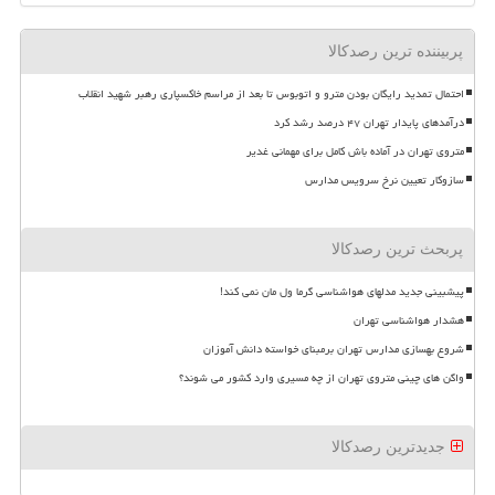
پربیننده ترین رصدکالا
احتمال تمدید رایگان بودن مترو و اتوبوس تا بعد از مراسم خاکسپاری رهبر شهید انقلاب
درآمدهای پایدار تهران ۴۷ درصد رشد کرد
متروی تهران در آماده باش کامل برای مهمانی غدیر
سازوکار تعیین نرخ سرویس مدارس
پربحث ترین رصدکالا
پیشبینی جدید مدلهای هواشناسی گرما ول مان نمی کند!
هشدار هواشناسی تهران
شروع بهسازی مدارس تهران برمبنای خواسته دانش آموزان
واگن های چینی متروی تهران از چه مسیری وارد کشور می شوند؟
جدیدترین رصدکالا