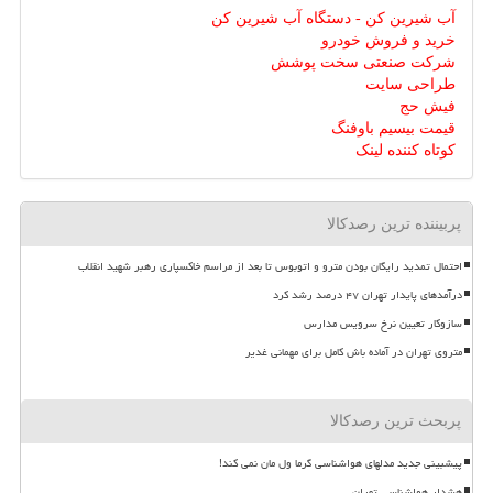
آب شیرین کن - دستگاه آب شیرین کن
خرید و فروش خودرو
شرکت صنعتی سخت پوشش
طراحی سایت
فیش حج
قیمت بیسیم باوفنگ
کوتاه کننده لینک
پربیننده ترین رصدکالا
احتمال تمدید رایگان بودن مترو و اتوبوس تا بعد از مراسم خاکسپاری رهبر شهید انقلاب
درآمدهای پایدار تهران ۴۷ درصد رشد کرد
سازوکار تعیین نرخ سرویس مدارس
متروی تهران در آماده باش کامل برای مهمانی غدیر
پربحث ترین رصدکالا
پیشبینی جدید مدلهای هواشناسی گرما ول مان نمی کند!
هشدار هواشناسی تهران