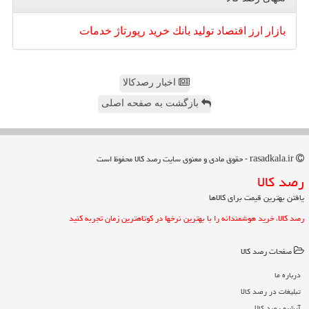
بازار
ارز
اقتصاد
تولید
بانك
خرید
رپورتاژ
خدمات
اخبار رصدکالا
بازگشت به صفحه اصلی
rasadkala.ir - حقوق مادی و معنوی سایت رصد كالا محفوظ است
رصد كالا
یافتن بهترین قیمت برای کالاها
رصد کالا، خرید هوشمندانه را با بهترین نرخها در کوتاهترین زمان تجربه کنید
صفحات رصد كالا
درباره ما
تبلیغات در رصد كالا
آرشیو رصد كالا