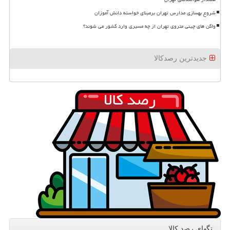
شروع بهسازی مدارس تهران برمبنای خواسته دانش آموزان
واگن های چینی متروی تهران از چه مسیری وارد کشور می شوند؟
جدیدترین رصدکالا
تگهای رصد كالا