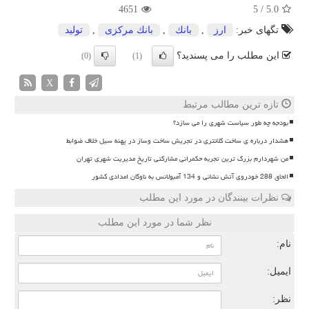
4651
5
/
5.0
تگهای خبر:
ارز
,
بانك
,
بانك مركزی
,
تولید
این مطلب را می پسندید؟
(0)
(1)
X
تازه ترین مطالب مرتبط
بودجه چه طور سیاست شهری را می سازد؟
هشدار درباره ی ساخت کلانتری در تجریش ساخت وساز در پهنه سیل خلاف ضوابط
من شهردارم بزرگ ترین تجربه حکمرانی مشارکتی تاریخ مدیریت شهری تهران
الحاق 288 خودروی آتش نشانی و 134 آمبولانس به ناوگان امدادی کشور
نظرات بینندگان در مورد این مطلب
نظر شما در مورد این مطلب
نام:
ایمیل:
نظر: