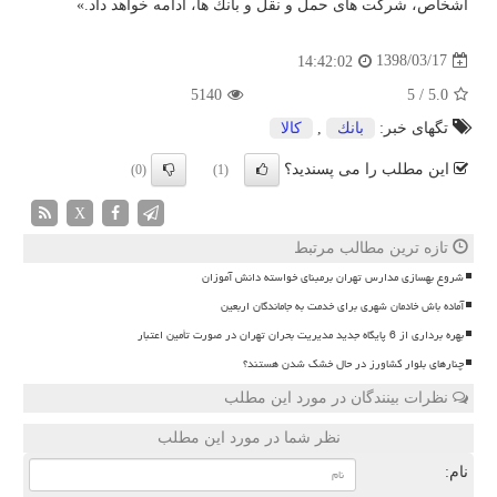
اشخاص، شركت های حمل و نقل و بانك ها، ادامه خواهد داد.»
1398/03/17
14:42:02
5140
5
/
5.0
تگهای خبر:
بانك
,
كالا
این مطلب را می پسندید؟
(0)
(1)
X
تازه ترین مطالب مرتبط
شروع بهسازی مدارس تهران برمبنای خواسته دانش آموزان
آماده باش خادمان شهری برای خدمت به جاماندگان اربعین
بهره برداری از 6 پایگاه جدید مدیریت بحران تهران در صورت تأمین اعتبار
چنارهای بلوار کشاورز در حال خشک شدن هستند؟
نظرات بینندگان در مورد این مطلب
نظر شما در مورد این مطلب
نام: