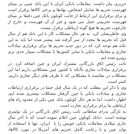
حریری بیان داشت: معاملات بانكی ایران با این بانك چینی بر مبنای
فهرست تحریم ها شامل اشخاص، نهادها و برخی كالاها برقرار است
و برای برقراری این ارتباط از جانب كونلون بانك چین دقیقا بر مبنای
فهرست تحریمی عمل می شود و غیر از آن فهرست و خارج از
چارچوب تحریم ها هیچ گونه ارتباطی برقرار نیست.
وی خاطرنشان كرد: به هر حال مشكلات كار با این بانك هم از سال
قبل كه تحریم ها مجدد از سر گرفته شد بیشتر شده اما باید به این
نكته هم توجه كرد كه در دور جدید تحریم ها برای برقراری مبادلات
تجاری و معاملات بانكی با سایر كشورها با مشكلات بسیار جدی تری
روبرو شده ایم.
نائب رئیس اتاق بازرگانی مشترك ایران و چین اضافه كرد: در
برقراری مبادلات تجاری باآنكه با كشور چین مشكلاتی داریم اما این
مشكلات در مقایسه با مشكلاتی كه با طرف های دیگر تجاری داریم،
كمتر است.
وی با ذكر این مطلب كه در یك سال قبل حتما در برقراری ارتباطات
تجاری و مبادلات بانكی با چین گرفتار مشكلات بیشتری شده ایم،
اظهار داشت: اما به هر حال كونلون بانك چین یكی از معدود راه های
ارتباطی ما برای برقراری تجارت است.
به تازگی پدرام سلطانی نایب رییس اتاق بازرگانی در یك توئیتری
نوشته است: «بانك كونلون⁩ چین اعلام نموده است كه تا آخر سال
جاری میلادی معاملات بانكی خویش را با ⁧ ایران⁩، تنها با استفاده از
یوان ⁧چین⁩ و با رعایت كامل تحریم های آمریكا در مورد كالاها،