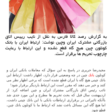
به گزارش رصد كالا فارس به نقل از نایب رییس اتاق
بازرگانی مشترك ایران وچین نوشت: ارتباط ایران با بانك
كونلون چین هیچ گاه قطع نشده و این ارتباط با رعایت
چارچوب تحریم ها برقرار است.
مجیدرضا حریری در پاسخ به این سؤال كه معاملات بانكی ایران و
كونلون
بانك
چین در چه وضعیتی قرار دارد، اظهار داشت: ارتباط این
بانك چینی هیچ گاه با ایران قطع نشده است كه برخی اظهار نظر می
كنند و خبر می دهند كه مقرر است این ارتباط باردیگر برقرار شود!
نائب رئیس اتاق بازرگانی مشترك ایران و چین اضافه كرد: از
اردیبهشت سال قبل كه بحث تحریم ها مطرح و این مورد جدی شد
باآنكه تاثیراتی در برقراری ارتباطات بانكی با این بانك چینی داشت،
اما هیچ گاه این مسائل باعث نشد كه ارتباط ما با كونلون بانك چین،
قطع شود.