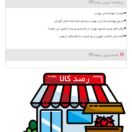
پربحث ترین رصدکالا
هشدار هواشناسی تهران
شروع بهسازی مدارس تهران برمبنای خواسته دانش آموزان
واگن های چینی متروی تهران از چه مسیری وارد کشور می شوند؟
آماده باش خادمان شهری برای خدمت به جاماندگان اربعین
جدیدترین رصدکالا