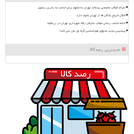
اعزام ناوگان تخصصی پسماند تهران به مشهد برای خدمت به زائرین رضوی
امکان خروج پادگان ها از تهران وجود دارد
ادامه خدمت رسانی موکب سازمان رفاه شهرداری تهران در زرباطیه
پیشبینی جدید مدلهای هواشناسی گرما ول مان نمی کند!
جدیدترین رصدکالا