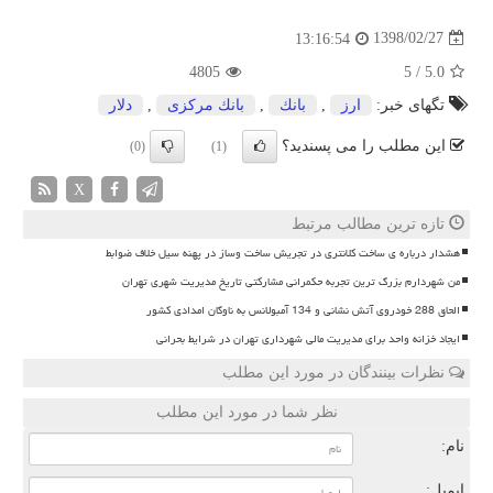
1398/02/27
13:16:54
4805
5
/
5.0
تگهای خبر:
ارز
,
بانك
,
بانك مركزی
,
دلار
این مطلب را می پسندید؟
(0)
(1)
X
تازه ترین مطالب مرتبط
هشدار درباره ی ساخت کلانتری در تجریش ساخت وساز در پهنه سیل خلاف ضوابط
من شهردارم بزرگ ترین تجربه حکمرانی مشارکتی تاریخ مدیریت شهری تهران
الحاق 288 خودروی آتش نشانی و 134 آمبولانس به ناوگان امدادی کشور
ایجاد خزانه واحد برای مدیریت مالی شهرداری تهران در شرایط بحرانی
نظرات بینندگان در مورد این مطلب
نظر شما در مورد این مطلب
نام:
ایمیل: