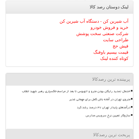
لینک دوستان رصد كالا
آب شیرین کن - دستگاه آب شیرین کن
خرید و فروش خودرو
شرکت صنعتی سخت پوشش
طراحی سایت
فیش حج
قیمت بیسیم باوفنگ
کوتاه کننده لینک
پربیننده ترین رصدکالا
احتمال تمدید رایگان بودن مترو و اتوبوس تا بعد از مراسم خاکسپاری رهبر شهید انقلاب
متروی تهران در آماده باش کامل برای مهمانی غدیر
درآمدهای پایدار تهران ۴۷ درصد رشد کرد
سازوکار تعیین نرخ سرویس مدارس
پربحث ترین رصدکالا