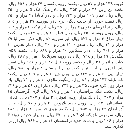
كویت ۱۳۸ هزار و ۵۷ ریال، یكصد روپیه پاكستان ۲۹ هزار و ۶۵۸ ریال،
یكصد ین ژاپن ۳۸ هزار و ۳۵۲ ریال، دلار هنگ كنگ ۵ هزار و ۳۵۲
ریال، ریال عمان ۱۰۹ هزار و ۲۳۴ ریال و دلار كانادا ۳۱ هزار و ۲۵۲
ریال قیمت خورد. از جانب دیگر، نرخ دلار نیوزیلند ۲۷ هزار و ۵۱۵
ریال، راند آفریقای جنوبی ۲ هزار و ۹۵۰ ریال، لیر تركیه ۶ هزار و ۹۶۴
ریال، روبل روسیه ۶۵۰ ریال، ریال قطر ۱۱ هزار و ۵۳۹ ریال، یكصد
دینار عراق ۳ هزار و ۵۲۴ ریال، لیر سوریه ۸۲ ریال، دلار استرالیا ۲۹
هزار و ۳۲ ریال، ریال سعودی ۱۱ هزار و ۲۰۰ ریال، دینار بحرین ۱۱
هزار و ۷۰۱ ریال، دلار سنگاپور ۳۰ هزار و ۶۸۹ ریال، یكصد تاكای
بنگلادش ۴۹ هزار و ۷۹۸ ریال، ده روپیه سریلانكا ۲ هزار و ۳۸۲ ریال،
كیات میانمار ۲۸ ریال و یكصد روپیه نپال ۳۷ هزار و ۱۵۶ ریال تعیین
شد. افزون بر این، نرخ یكصد درام ارمنستان ۸ هزار و ۷۵۰ ریال،
دینار لیبی ۳۰ هزار و ۱۲۹ ریال، یوان چین ۶ هزار و ۱۰۷ ریال، یكصد
بات تایلند ۱۳۳ هزار و ۸۶ ریال، رینگیت مالزی ۱۰ هزار و ۷۱ ریال، یك
هزار وون كره جنوبی ۳۵ هزار و ۳۴۴ ریال، دینار اردن ۵۹ هزار و ۲۳۹
ریال، یكصد تنگه قزاقستان ۱۱ هزار و ۷۹ ریال، لاری گرجستان ۱۵
هزار و ۳۰۷ ریال، یك هزار روپیه اندونزی ۲ هزار و ۹۰۷ ریال، افغانی
افغانستان ۵۳۱ ریال، روبل جدید بلاروس ۲۰ هزار و ۷۷ ریال، منات
آذربایجان ۲۴ هزار و ۷۵۷ ریال، یكصد پزوی فیلیپین ۸۰ هزار و ۱۸۴
ریال، سومونی تاجیكستان ۴ هزار و ۴۵۰ ریال، بولیوار جدید ونزوئلا ۴
هزار و ۲۰۶ ریال و منات جدید تركمنستان ۱۱ هزار و ۹۶۶ ریال ارزش
گذاری شد.