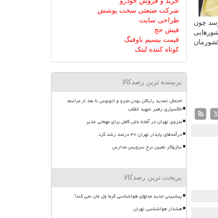
خرید و فروش خودرو
شرکت صنعتی سخت پوشش
طراحی سایت
 رسد چون
فیش حج
شورهایی
قیمت بیسیم باوفنگ
شورمان
کوتاه کننده لینک
پربیننده ترین رصدکالا
احتمال تمدید رایگان بودن مترو و اتوبوس تا بعد از مراسم
خاکسپاری رهبر شهید انقلاب
متروی تهران در آماده باش کامل برای مهمانی غدیر
درآمدهای پایدار تهران ۴۷ درصد رشد کرد
سازوکار تعیین نرخ سرویس مدارس
پربحث ترین رصدکالا
پیشبینی جدید مدلهای هواشناسی گرما ول مان نمی کند!
هشدار هواشناسی تهران