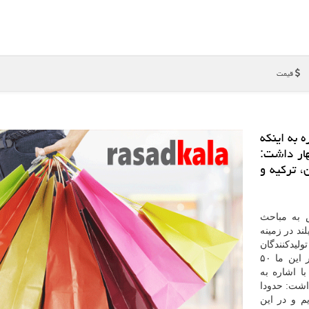
قیمت
ه به اینكه
اظهار داشت:
، تركیه و
ش به مباحث
ند در زمینه
ولیدكنندگان
بزرگ این محصول در جهان است، اظهارداشت: علاوه بر این ما ۵۰
ا اشاره به
ار داشت: حدودا
م و در این