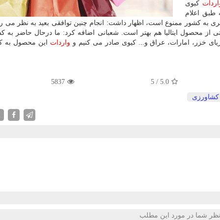
اردات
كیوی
ه طبق اعلام
ه گرمسیری به كشور ممنوع است، اظهار داشت: انجام چنین توافقی بعید به نظر می
تی از محصول ایتالیا هم بهتر است. شعبانی اضافه كرد: ما درحال حاضر به ك
دریای خزر، امارات، عراق و... كیوی صادر می كنیم و
واردات
این محصول به ك
5837
5
/
5.0
كشاورزی
X
ظر شما در مورد این مطلب