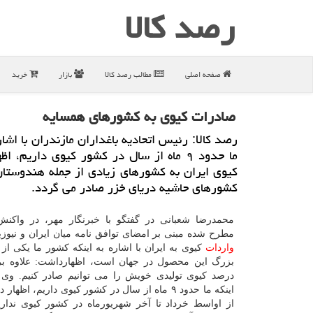
رصد كالا
صفحه اصلی
مطالب رصد كالا
بازار
خرید
صادرات كیوی به كشورهای همسایه
رصد كالا: رئیس اتحادیه باغداران مازندران با اشار
ما حدود ۹ ماه از سال در كشور كیوی داریم، 
كیوی ایران به كشورهای زیادی از جمله هندوستان
كشورهای حاشیه دریای خزر صادر می گردد.
محمدرضا شعبانی در گفتگو با خبرنگار مهر، در واكن
مطرح شده مبنی بر امضای توافق نامه میان ایران و نیوزیل
واردات
كیوی به ایران با اشاره به اینكه كشور ما یكی از ت
درصد كیوی تولیدی خویش را می توانیم صادر كنیم. وی ب
اینكه ما حدود ۹ ماه از سال در كشور كیوی داریم، اظه
از اواسط خرداد تا آخر شهریورماه در كشور كیوی نداری