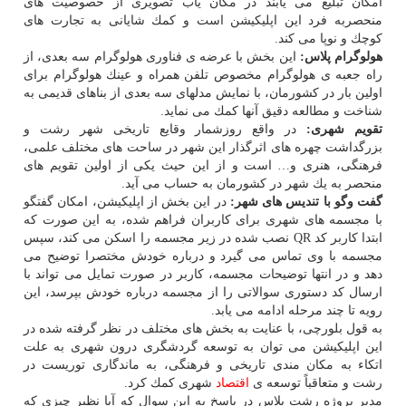
امكان تبلیغ می یابند در مكان یاب تصویری از خصوصیت های
منحصربه فرد این اپلیكیشن است و كمك شایانی به تجارت های
كوچك و نوپا می كند.
هولوگرام پلاس:
این بخش با عرضه ی فناوری هولوگرام سه بعدی، از
راه جعبه ی هولوگرام مخصوص تلفن همراه و عینك هولوگرام برای
اولین بار در كشورمان، با نمایش مدلهای سه بعدی از بناهای قدیمی به
شناخت و مطالعه دقیق آنها كمك می نماید.
تقویم شهری:
در واقع روزشمار وقایع تاریخی شهر رشت و
بزرگداشت چهره های اثرگذار این شهر در ساحت های مختلف علمی،
فرهنگی، هنری و… است و از این حیث یكی از اولین تقویم های
منحصر به یك شهر در كشورمان به حساب می آید.
گفت وگو با تندیس های شهر:
در این بخش از اپلیكیشن، امكان گفتگو
با مجسمه های شهری برای كاربران فراهم شده، به این صورت كه
ابتدا كاربر كد QR نصب شده در زیر مجسمه را اسكن می كند، سپس
مجسمه با وی تماس می گیرد و درباره خودش مختصرا توضیح می
دهد و در انتها توضیحات مجسمه، كاربر در صورت تمایل می تواند با
ارسال كد دستوری سوالاتی را از مجسمه درباره خودش بپرسد، این
رویه تا چند مرحله ادامه می یابد.
به قول بلورچی، با عنایت به بخش های مختلف در نظر گرفته شده در
این اپلیكیشن می توان به توسعه گردشگری درون شهری به علت
اتكاء به مكان مندی تاریخی و فرهنگی، به ماندگاری توریست در
رشت و متعاقباً توسعه ی
اقتصاد
شهری كمك كرد.
مدیر پروژه رشت پلاس در پاسخ به این سوال كه آیا نظیر چیزی كه