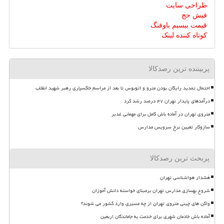
طراحی سایت
فیش حج
قیمت بیسیم باوفنگ
کوتاه کننده لینک
پربیننده ترین رصدکالا
احتمال تمدید رایگان بودن مترو و اتوبوس تا بعد از مراسم خاکسپاری رهبر شهید انقلاب
درآمدهای پایدار تهران ۴۷ درصد رشد کرد
متروی تهران در آماده باش کامل برای مهمانی غدیر
سازوکار تعیین نرخ سرویس مدارس
پربحث ترین رصدکالا
هشدار هواشناسی تهران
شروع بهسازی مدارس تهران برمبنای خواسته دانش آموزان
واگن های چینی متروی تهران از چه مسیری وارد کشور می شوند؟
آماده باش خادمان شهری برای خدمت به جاماندگان اربعین