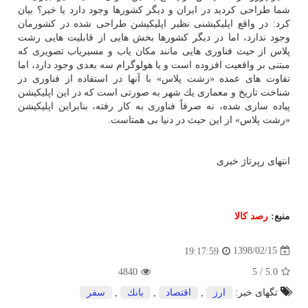
شما طراحی كردید در ایران و دیگر كشورها وجود دارد یا خیر؟ بیان
كرد: در واقع اپلیكیشنی نظیر اپلیكیشن طراحی شده در كشورمان
وجود ندارد، اما در دیگر كشورها بخش هایی از قابلیت هایی رشت
پلاس از حیث فناوری هایی مانند مكان یاب و مسیریاب تصویری كه
مبتنی بر واقعیت افزوده است و یا هولوگرام سه بعدی وجود دارد، اما
تفاوت های عمده «رشت پلاس» با آنها در استفاده از فناوری در
شناخت تاریخ و معماری یك شهر به صورتی است كه در این اپلیكیشن
پیاده سازی شده، نه صرفاً فناوری به كار رفته، بنابراین اپلیكیشن
«رشت پلاس» از این حیث در دنیا بی همتاست.
انتهای رپرتاژ خبری
منبع:
رصد كالا
1398/02/15
19:17:59
4840
5
/
5.0
تگهای خبر:
ارز
,
اقتصاد
,
بانك
,
سفر