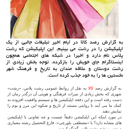
به گزارش رصد كالا در ایام اخیر تبلیغات جالبی از یك
اپلیكیشن را در رشت می بینیم. این اپلیكیشن كه رشت
پلاس نام دارد و اخیرا در شبكه های اجتماعی همچون
اینستاگرام جای خویش را بازكرده، توجه بخش زیادی از
رشت دوستان و علاقه مندان به تاریخ و فرهنگ شهر
نخستین ها را به خود جذب كرده است.
به گزارش رصد
كالا
به نقل از روابط عمومی رشت پلاس، «رشت»
شهری كه بخش زیادی از میراث فرهنگی و هویتی آن درگذر زمان از
دست رفته است و این دفعه اپلیكیشن ها و سیستم واقعیت افزوده به
كمك ما می آیند تا روایتی مستند از تاریخ و شكوه این مرز و بوم را
نمایش دهند.
در مورد اینكه این اپلیكیشن دقیقاً چیست و چه تفاوتی با اپلیكیشن
های مشابه دارد؟ با «مصطفی بلورچی»، فارغ التحصیل رشته معماری
و مدیر پروژه رشت پلاس گفتگو كردیم.