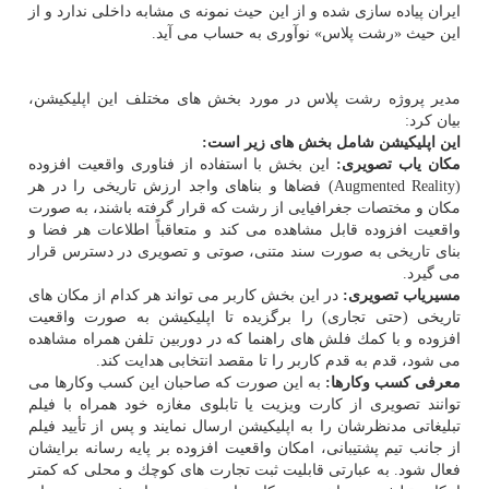
ایران پیاده سازی شده و از این حیث نمونه ی مشابه داخلی ندارد و از
این حیث «رشت پلاس» نوآوری به حساب می آید.
مدیر پروژه رشت پلاس در مورد بخش های مختلف این اپلیكیشن،
بیان كرد:
این اپلیكیشن شامل بخش های زیر است:
مكان یاب تصویری:
این بخش با استفاده از فناوری واقعیت افزوده
(Augmented Reality) فضاها و بناهای واجد ارزش تاریخی را در هر
مكان و مختصات جغرافیایی از رشت كه قرار گرفته باشند، به صورت
واقعیت افزوده قابل مشاهده می كند و متعاقباً اطلاعات هر فضا و
بنای تاریخی به صورت سند متنی، صوتی و تصویری در دسترس قرار
می گیرد.
مسیریاب تصویری:
در این بخش كاربر می تواند هر كدام از مكان های
تاریخی (حتی تجاری) را برگزیده تا اپلیكیشن به صورت واقعیت
افزوده و با كمك فلش های راهنما كه در دوربین تلفن همراه مشاهده
می شود، قدم به قدم كاربر را تا مقصد انتخابی هدایت كند.
معرفی كسب وكارها:
به این صورت كه صاحبان این كسب وكارها می
توانند تصویری از كارت ویزیت یا تابلوی مغازه خود همراه با فیلم
تبلیغاتی مدنظرشان را به اپلیكیشن ارسال نمایند و پس از تأیید فیلم
از جانب تیم پشتیبانی، امكان واقعیت افزوده بر پایه رسانه برایشان
فعال شود. به عبارتی قابلیت ثبت تجارت های كوچك و محلی كه كمتر