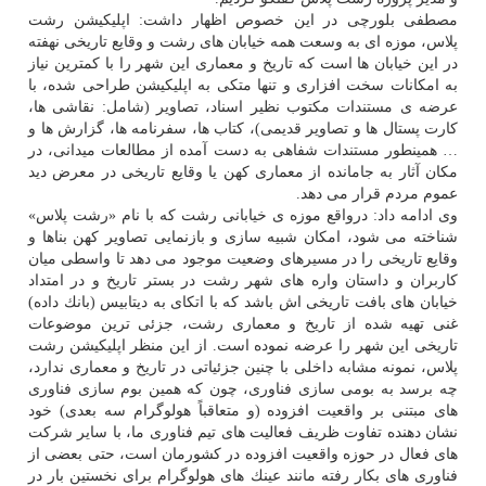
مصطفی بلورچی در این خصوص اظهار داشت: اپلیكیشن رشت
پلاس، موزه ای به وسعت همه خیابان های رشت و وقایع تاریخی نهفته
در این خیابان ها است كه تاریخ و معماری این شهر را با كمترین نیاز
به امكانات سخت افزاری و تنها متكی به اپلیكیشن طراحی شده، با
عرضه ی مستندات مكتوب نظیر اسناد، تصاویر (شامل: نقاشی ها،
كارت پستال ها و تصاویر قدیمی)، كتاب ها، سفرنامه ها، گزارش ها و
… همینطور مستندات شفاهی به دست آمده از مطالعات میدانی، در
مكان آثار به جامانده از معماری كهن یا وقایع تاریخی در معرض دید
عموم مردم قرار می دهد.
وی ادامه داد: درواقع موزه ی خیابانی رشت كه با نام «رشت پلاس»
شناخته می شود، امكان شبیه سازی و بازنمایی تصاویر كهن بناها و
وقایع تاریخی را در مسیرهای وضعیت موجود می دهد تا واسطی میان
كاربران و داستان واره های شهر رشت در بستر تاریخ و در امتداد
خیابان های بافت تاریخی اش باشد كه با اتكای به دیتابیس (بانك داده)
غنی تهیه شده از تاریخ و معماری رشت، جزئی ترین موضوعات
تاریخی این شهر را عرضه نموده است. از این منظر اپلیكیشن رشت
پلاس، نمونه مشابه داخلی با چنین جزئیاتی در تاریخ و معماری ندارد،
چه برسد به بومی سازی فناوری، چون كه همین بوم سازی فناوری
های مبتنی بر واقعیت افزوده (و متعاقباً هولوگرام سه بعدی) خود
نشان دهنده تفاوت ظریف فعالیت های تیم فناوری ما، با سایر شركت
های فعال در حوزه واقعیت افزوده در كشورمان است، حتی بعضی از
فناوری های بكار رفته مانند عینك های هولوگرام برای نخستین بار در