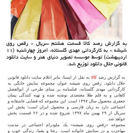
به گزارش رصد كالا قسمت هشتم سریال « رقص روی
شیشه » به كارگردانی مهدی گلستانه، امروز چهارشنبه (۱۱
اردیبهشت) توسط موسسه تصویر دنیای هنر و سایت دانلود
قانونی حلال دانلود توزیع شد.
به گزارش رصد
كالا
به نقل از ایسنا، بنابر اعلام سایت دانلود قانونی
حلال دانلود، رقص روی شیشه عنوان مجموعه نمایش خانگی به
كارگردانی مهدی گلستانه، فیلمنامه بر مبنای طرحی از ابوالفضل
كاهانی و به قلم طلا معتضدی نوشته شده و تهیه كنندگی پیمان
جعفری محصول سال ۱۳۹۷ است. این مجموعه كه فضایی عاشقانه و
اجتماعی دارد به زبان فارسی و محصول ایران است؛ پخش این
سریال از ۲۹ بهمن ماه ۱۳۹۷ شروع شده و در ۲۶ قسمت پخش
خواهد شد.
مجموعه «رقص روی شیشه» یك ملودرام اجتماعی در مذمت
مهاجرت و در ستایش خانواده است. رعنا و یغما، زندگی خوب و