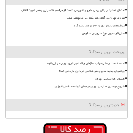
احتمال تمدید رایگان بودن مترو و اتوبوس تا بعد از مراسم خاکسپاری رهبر شهید انقلاب
متروی تهران در آماده باش کامل برای مهمانی غدیر
درآمدهای پایدار تهران ۴۷ درصد رشد کرد
سازوکار تعیین نرخ سرویس مدارس
پربحث ترین رصدکالا
ادامه خدمت رسانی موکب سازمان رفاه شهرداری تهران در زرباطیه
پیشبینی جدید مدلهای هواشناسی گرما ول مان نمی کند!
هشدار هواشناسی تهران
شروع بهسازی مدارس تهران برمبنای خواسته دانش آموزان
جدیدترین رصدکالا