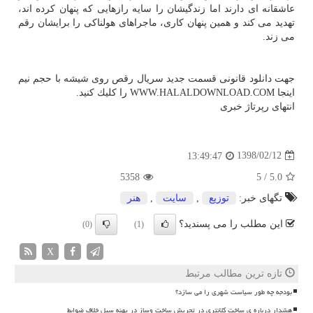
عاشقانه ای دارند اما زندگیشان را سایه رازهایی كه پنهان كرده اند،
تهدید می كند و همین پنهان كاری، ماجراهای هولناكی را برایشان رقم
می زند.
جهت دانلود قانونی قسمت جدید سریال رقص روی شیشه با حجم نیم
اینجا WWW.HALALDOWNLOAD.COM را كلیك كنید.
انتهای رپرتاژ خبری
1398/02/12
13:49:47
5358
5
/
5.0
تگهای خبر:
توزیع
,
سایت
,
هنر
این مطلب را می پسندید؟
(0)
(1)
X
تازه ترین مطالب مرتبط
بودجه چه طور سیاست شهری را می سازد؟
هشدار درباره ی ساخت کلانتری در تجریش ساخت وساز در پهنه سیل خلاف ضوابط