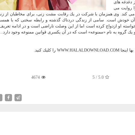
 دغدغه های
ا روایت می
ی كند. وی همزمان با شركت در یك رقابت مشت زنی، برای مخاطبان از ز
لی آن خودش است. سامی از زندگی دردناك گذشته و رابطه سختی كه با همس
 خواسته او ازدواج كرده است اما از این وصلت ناراضی است و در ادامه تعریف
یك گروه به نام «ممنوعه» است كه در آن یكسری قوانین ممنوعه وجود دارد....
را كلیك كنید.
4674
5
/
5.0
X