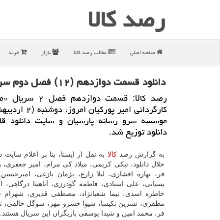
رصد كالا
صفحه اصلی
مطالب رصد كالا
بازار
خرید
دانلود قسمت دوازدهم (۱۲) فصل دوم سریال ممنوعه در حلال دانلود
رصد كالا: قسمت دوازدهم ف
كارگردانی امیر پوركیان ا
موسسه سرو رسانه پارسیان و سایت دانلود قان
دانلود توزیع شد.
به گزارش رصد
كالا
به نقل از ایسنا، بنا بر اعلام سایت دا
حلال دانلود، نیكی كریمی، میلاد كی مرام، امیر جعفری، 
فر، بهاره افشاری، لیلا زارع، پژمان بازغی، امیرحسین آ
پسیانی، علی استادی، فاطمه گودرزی، آناهیتا درگاهی، ا
خاطره اسدی، نیما شعبانژاد، مصطفی قدیری، شهرام ق
مظفری، نسرین نكیسا، شیوا خسرو مهر، سوگل خالقی، نی
فر، محمد امین و شیدا یوسفی بازیگران این سریال هستند.