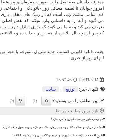
ممنوعه داستان سه نسل را به صورت همزمان و پیوسته از
امروز جوانان تا لطمه مسائل روز خانوادگی و اجتماعی ر
كند. سامی مشت زنی است كه در رینگ های مخفی بازی م
می گوید و آنها را به داستانی وارد میكند كه نقش اص
تعریف می كند و به ما می گوید كه پدری پولدار دارد و به
كه پس از دو سال بالاخره از همسرش جدا شده و حالا عضو 
جهت دانلود قانونی قسمت جدید سریال ممنوعه با حجم نیم بها اینجا WWW.HALALDOWNLOAD.COM 
انتهای رپرتاژ خبری
1398/02/02
15:57:46
تگهای خبر:
توزیع
,
سایت
این مطلب را می پسندید؟
(0)
(1)
تازه ترین مطالب مرتبط
بودجه چه طور سیاست شهری را می سازد؟
هشدار درباره ی ساخت کلانتری در تجریش ساخت وساز در پهنه سیل خلاف ضوابط
شرح اقدامات حوزه خدمات شهری در مراسم خاکسپاری رهبر شهید انقلاب