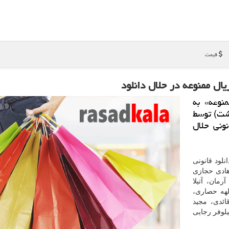
قیمت
صل ۲ سریال «ممنوعه» به
مروز، دوشنبه (۲ اردیبهشت) توسط
ونی حلال
نلود قانونی
هادی حجازی
رمان، آتیلا
لهه حصاری،
ائدی، مجید
لوفر رجایی