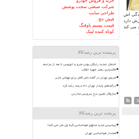
خرید و فروش خودرو
شرکت صنعتی سخت پوشش
طراحی سایت
ندگی اش
فیش حج
رش دارد
قیمت بیسیم باوفنگ
 می كند
کوتاه کننده لینک
پربیننده ترین رصدکالا
احتمال تمدید رایگان بودن مترو و اتوبوس تا بعد از مراسم
خاکسپاری رهبر شهید انقلاب
متروی تهران در آماده باش کامل برای مهمانی غدیر
درآمدهای پایدار تهران ۴۷ درصد رشد کرد
سازوکار تعیین نرخ سرویس مدارس
پربحث ترین رصدکالا
پیشبینی جدید مدلهای هواشناسی گرما ول مان نمی کند!
هشدار هواشناسی تهران