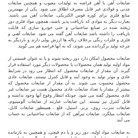
ضایعات آهن یا آهن قراضه به تولیدات معیوب و همچنین ضایعات
چدنی و فولادی غیر قابل مصرف اطلاق می شود. یکی از مهمترین
منابع فلزی برای کوره قوس الکتریکی،
ضایعات آهن
می باشند.
بعبارت دیگر به موادی که بازیافت پذیر باشند، همچون مواد فلزی دور
ریخته شده در صنایع ساختمانی و حتی خودرو سازی که قابلت
بازیافت را داشته باشد ضایعات آهن گفته می شود. ضایعات آهنی و
فلزی و فلزات رنگی برخلاف زباله ها ارزش پولی دارند و باردیگر به
چرخه تولید برگردانده می شوند، که به آنها قراضه هم می گویند.
ضایعات محصول امکان دارد دور ریخته شوند و یا به عنوان قسمتی از
مواد اولیه تولید همان محصولات یا محصولات دیگر مورد استفاده قرار
گیرند. آن مقدار از ضایعات محصول که انتظار می رود در شرایط
عادی و موثر تولید به وجود آیند و قابل کنترل نیستند، ضایعات عادی
محصول محسوب می شوند. به آن مقدار از ضایعات محصول که
بیشتر از مقدار یا تعداد ضایعات عادی محصول هست نیز ضایعات غیر
عادی محصول گفته می شود. چونکه انتظار وقوع آنها وجود نداشته و
قابل کنترل نیز نیستند. این ضایعات عبارتند از ضایعات آلومینیوم،
ضایعات سرب، روی، برنز، استیل، قلع ، همینطور ضایعات کابل،
ضایعات میلگرد، ضایعات تیرآهن که از ضایعات ساختمانی به حساب
می آیند.
به ضایعات مواد اولیه، دور ریز و یا دم قیچی، و همچنین به بازمانده