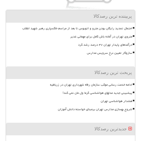
پربیننده ترین رصدکالا
احتمال تمدید رایگان بودن مترو و اتوبوس تا بعد از مراسم خاکسپاری رهبر شهید انقلاب
متروی تهران در آماده باش کامل برای مهمانی غدیر
درآمدهای پایدار تهران ۴۷ درصد رشد کرد
سازوکار تعیین نرخ سرویس مدارس
پربحث ترین رصدکالا
ادامه خدمت رسانی موکب سازمان رفاه شهرداری تهران در زرباطیه
پیشبینی جدید مدلهای هواشناسی گرما ول مان نمی کند!
هشدار هواشناسی تهران
شروع بهسازی مدارس تهران برمبنای خواسته دانش آموزان
جدیدترین رصدکالا