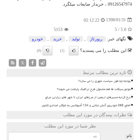
09126547974 ، خریدار ضایعات میلگرد.
1398/01/31
02:12:22
5153
5
/
5.0
تگهای خبر:
رپورتاژ
,
تولید
,
خرید
,
خودرو
این مطلب را می پسندید؟
(0)
(1)
X
تازه ترین مطالب مرتبط
بودجه چه طور سیاست شهری را می سازد؟
موتورسیکلت ها هم مشمول طرح ترافیک پایتخت می شوند؟
نرخ کرایه مسیرهای اربعین از مرزهای ایران تا شهر های زیارتی عراق
الحاق 288 خودروی آتش نشانی و 134 آمبولانس به ناوگان امدادی کشور
نظرات بینندگان در مورد این مطلب
نظر شما در مورد این مطلب
نام: