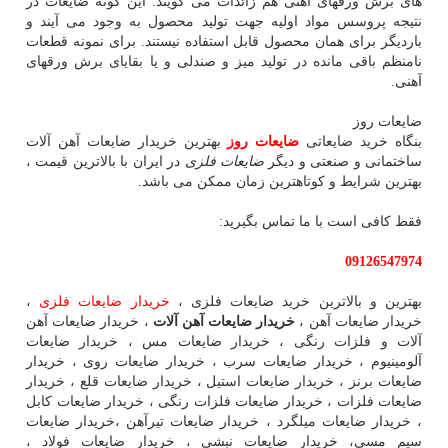
های برش ورقهای آهنی هم زائدات می گویند. این گونه ضایعات در
نتیجه پروسس مواد اولیه جهت تولید محصول به وجود می آیند و
باردیگر برای همان محصول قابل استفاده نیستند. برای نمونه قطعات
نامنظم باقی مانده در تولید میز و صندلی و یا بقایای برش ورقهای
آهنی.
ضایعات روز
بنگاه خرید ضایعاتی
ضایعات روز
بهترین خریدار ضایعات آهن آلات
ساختمانی و صنعتی و دیگر
ضایعات فلزی
در ایران با بالاترین قیمت ،
بهترین شرایط و کوتاهترین زمان ممکن می باشد.
فقط کافی است با ما تماس بگیرید:
09126547974
بهترین و بالاترین خرید ضایعات فلزی ،
خریدار ضایعات فلزی
،
خریدار ضایعات آهن ،
خریدار ضایعات آهن آلات
، خریدار ضایعات آهن
آلات و فلزات رنگی ، خریدار ضایعات مس ، خریدار ضایعات
آلومینیوم ، خریدار ضایعات سرب ، خریدار ضایعات روی ، خریدار
ضایعات برنز ، خریدار ضایعات استیل ، خریدار ضایعات قلع ، خریدار
ضایعات فلزات ، خریدار ضایعات فلزات رنگی ، خریدار ضایعات کابل
، خریدار ضایعات میلگرد ، خریدار ضایعات تیرآهن ،خریدار ضایعات
سیم مسی، خریدار ضایعات نبشی ، خریدار ضایعات فولاد ،