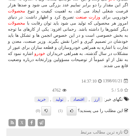
اگر این مقدار را دو برابر نماییم عدد بزرگی می شود و صدها هزار
فرصت شغلی ایجاد می كند، به اهمیت كیفیت و تنوع
محصولات
خودرویی برای
وزارت صنعت
تصریح كرد و اظهار داشت: در دنیای
امروز هر محصولی كه تولید می شود باید توان رقابت با
محصولات
دیگر كشورها را داشته باشد. رحمانی افزود: یكی از كارهای ما توجه
به بخش خصوصی است و در این خصوص انجمن ها و تشكل ها باید
خودشان در تصمیم گیری و اجرا نقش بگیرند. وزیر صنعت، معدن و
تجارت با اشاره به همراهی خودروسازان و قطعه سازان برای عبور از
مشكلات در سال گذشته، به همراهی خریداران
خودرو
اشاره نمود كه
به نقل از او عموماً از توضیحات مسؤولین وزارتخانه درباره وضعیت
قانع می شدند.
1398/01/21
14:37:10
4762
5
/
5.0
تگهای خبر:
ارز
,
اقتصاد
,
تولید
,
خرید
این مطلب را می پسندید؟
(0)
(1)
X
تازه ترین مطالب مرتبط