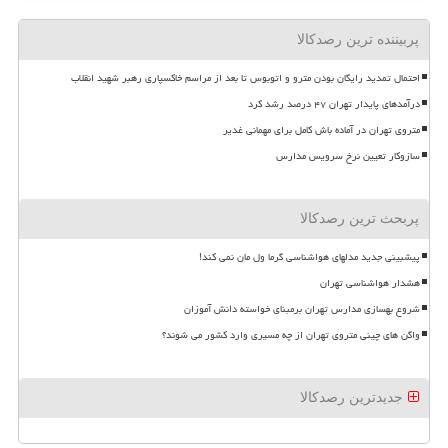
پربیننده ترین رصدکالا
احتمال تمدید رایگان بودن مترو و اتوبوس تا بعد از مراسم خاکسپاری رهبر شهید انقلاب
درآمدهای پایدار تهران ۴۷ درصد رشد کرد
متروی تهران در آماده باش کامل برای مهمانی غدیر
سازوکار تعیین نرخ سرویس مدارس
پربحث ترین رصدکالا
پیشبینی جدید مدلهای هواشناسی گرما ول مان نمی کند!
هشدار هواشناسی تهران
شروع بهسازی مدارس تهران برمبنای خواسته دانش آموزان
واگن های چینی متروی تهران از چه مسیری وارد کشور می شوند؟
جدیدترین رصدکالا