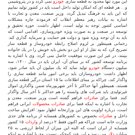
این مورد تنها محدود به قطعه سازی
خودرو
نمی گردد و در پتروشیمی
و… هر قطعه ای كه امكان تولید داخل است باید در كشور تولید نماییم
كه این باید به فرهنگ تبدیل گردد. وزیر صنعت، معدن و تجارت با
اشاره به بیانات رهبر معظم انقلاب كه فرمودند چاره مشكلات
اساسی كشور توجه به تولید است، اظهار داشت: حوزه تحقیق و
توسعه در صنعت و به صورت ویژه خودروسازی، اقدامی است كه
باید به آن توجه ویژه شود و دولت هم حمایت و سرمایه گذاری كند.
رحمانی همینطور بر لزوم اصلاح رابطه خودروساز و قطعه ساز
تصریح كرد كه به نقل از او این دو بخش باید خویش را در یك خانواده
ببینند، در غیر این صورت موفقیت حاصل نمی گردد. وی با اشاره به
برنامه توسعه كشور كه بر مبنای آن، ایران باید در سال ۱۴۰۰، سه
میلیون دستگاه
خودرو
تولید نماید كه یك میلیون آن باید صادر شود،
اظهار داشت: خودروسازان باید برخی امور مانند قطعه سازی را
واگذار كند، چراكه بر مبنای اطلاعات ما ۱۵ استان درگیر قطعه سازی
هستند، همینطور آنها حداكثر تا آخر شهریورماه ضمن واگذاری اموال
غیرتولیدی باید شركت های وابسته را هم حداكثر تا آخر سال واگذار
كنند. فضا برای
صادرات
فراهم گشته است وزیر صنعت، معدن و
تجارت با اشاره به اینكه فضا برای
صادرات
محصولات
ایرانی فراهم
است، درباره اولویت های این وزارتخانه اظهار نمود: افزایش ساخت
داخل و
صادرات
بخصوص به كشورهای همسایه از برنامه های جدی
وزارت خانه است چراكه هم اكنون فقط ۲ درصد از
واردات
۱۵ كشور
همسایه از ایران است كه البته این میزان از لحاظ ارزشی به ۲۵
میلیارد
دلار
می رسد و این عدد كوچكی نیست. وی با اشاره به اینكه