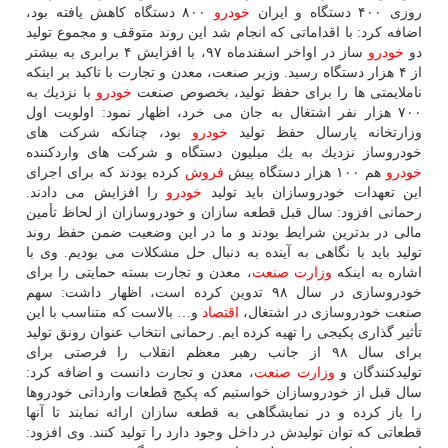
روزی ۴۰۰ دستگاه و ایران
خودرو
۸۰۰ دستگاه كاهش یافته بود،
اضافه كرد: با اقداماتی كه انجام شد این روند متوقف و مجموع تولید
دو
خودرو
ساز در اواخر اسفندماه ۹۷، با افزایش ۴ برابری به بیشتر
از ۴ هزار دستگاه رسید. وزیر صنعت، معدن و تجارت با تاكید بر اینكه
ناملایمتی ها را برای حفظ تولید، بخصوص صنعت
خودرو
با نزدیك به
۷۰۰ هزار نفر اشتغال به جان می خرد، اظهار نمود: اولویت اول
وزارتخانه پارسال حفظ تولید
خودرو
بود، چنانكه شركت های
خودروساز نزدیك به یك میلیون دستگاه و شركت های واردكننده
خودرو
هم ۱۰۰ هزار دستگاه پیش
فروش
كرده بودند كه برای اجرای
این تعهدات خودروسازان باید تولید
خودرو
را افزایش می دادند.
رحمانی افزود: سال قبل قطعه سازان و خودروسازان از لحاظ تأمین
مالی در بدترین شرایط بودند و ما در این وضعیت ضمن حفظ روند
تولید باید با نگاهی به آینده به دنبال حل مشكلات می بودیم. وی با
اشاره به اینكه
وزارت صنعت
، معدن و تجارت بسته حمایتی را برای
خودروسازی در سال ۹۸ تدوین كرده است، اظهار داشت: سهم
صنعت خودروسازی در اشتغال،
اقتصاد
و… بالاست كه متناسب با این
تأثیر گذاری پكیجی را تهیه كرده ایم. رحمانی انتخاب عنوان رونق تولید
برای سال ۹۸ از جانب رهبر معظم انقلاب را فرصتی برای
تولیدكنندگان و
وزارت صنعت
، معدن و تجارت دانست و اضافه كرد:
سال قبل از خودروسازان خواستیم كه پكیج قطعات وارداتی خودروها
را باز كرده و در نمایشگاهی به قطعه سازان ارائه نمایند تا آنها
قطعاتی كه توان تولیدش در داخل وجود دارد را تولید كنند. وی افزود: