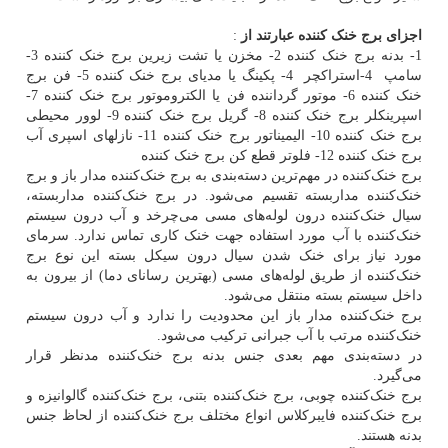
اجزای برج خنک کننده عبارتند از
:
1- بدنه برج خنک کننده 2- مخزن یا تشت زیرین برج خنک کننده 3-
سامپ 4-استراکچر 4- پکینگ یا مدیای برج خنک کننده 5- فن برج
خنک کننده 6- موتور گرداننده فن یا الکتروموتور برج خنک کننده 7-
اسپرینکلر برج خنک کننده 8- گریل برج خنک کننده 9- لوور محیطی
برج خنک کننده 10- الیمیناتور برج خنک کننده 11- نازلهای اسپری آب
برج خنک کننده 12- فلوتر قطع کن برج خنک کننده
برج خنک‌کننده در مهم‌ترین دسته‌بندی به برج خنک‌کننده مدار باز و برج
خنک‌کننده مداربسته تقسیم می‌شود. در برج خنک‌کننده مداربسته،
سیال خنک‌کننده درون لوله‌های مسی می‌چرخد و آب درون سیستم
خنک‌کننده با آب مورد استفاده جهت خنک کاری تماس ندارد. سرمای
مورد نیاز برای خنک شدن سیال درون سیکل بسته این نوع برج
خنک‌کننده از طریق لوله‌های مسی (بهترین رسانای دما) از بیرون به
داخل سیستم بسته منتقل می‌شود.
برج خنک‌کننده مدار باز این محدودیت را ندارد و آب درون سیستم
خنک‌کننده مرتب با آب جبرانی ترکیب می‌شود.
در دسته‌بندی مهم بعدی جنس بدنه برج خنک‌کننده مدنظر قرار
می‌گیرد.
برج خنک‌کننده چوبی، برج خنک‌کننده بتنی، برج خنک‌کننده گالوانیزه و
برج خنک‌کننده فایبرکلاس انواع مختلف برج خنک‌کننده از لحاظ جنس
بدنه هستند.