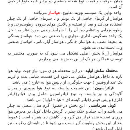
همان ظرفیت و قیمت نوع شعله مستقیم دو برابر قیمت نوع تراکمی
آن است.
واحد نهایی یک سیستم تهویه مطبوع،
هواساز
می‌باشد.
هواساز از گرمای حاصل از یک بویلر و یا سرمای حاصل از یک چیلر
استفاده می‌کند و بعد از تصفیه و پالایش هوای بیرون، رطوبت‌زنی و یا
رطوبت‌زدایی و تنظیم دما آن را با شرایط و دبی مورد نظر به داخل
یک واحد مسکونی، اداری، تجاری و یا صنعتی می دمد. هواساز بستگی
به محیط نصب به هواساز خانگی، هواساز آپارتمانی، هواساز صنعتی
و.... دسته بندی می‌شود.
هواساز از 6 بخش اصلی تشکیل می شود که به صورت مختصر به
توصیف عملکرد هر یک از این بخش ها می پردازیم .
محفظه مکش اولیه
: در این محفظه هوای مورد نیاز جهت تولید هوا
تازه به داخل هواساز مکش می شود این قسمت شامل بدنه و فریم
یک عدد اروفیس ( جهت جلوگیری از بایپس هوا به خارج ) می باشد.
فیلتراسیون
: این قسمت وابسته به نوع هوا ورودی و میزان
آلایندگی و نیز وابسته به نوع فیلتراسیون شامل پیش فیلتر(فیلتر
فلزی) و پس فیلتر (فیلتر کیسه ای + هپا + اولپا ) می باشد .
کویل سرمایشی
: این بخش در فصول گرم سال متصل به چیلر
می باشد و آب چیلد و خنک چیلر با گردش داخل کویل در معرض هوا
ورودی تصفیه شده قرار می گیرد و با کاهش دما همراه است ( عموما
بعد از این بخش رطوبت گیر نسب می شود تا در تابستان رطوبت نیز
قابل کنترل باشد )