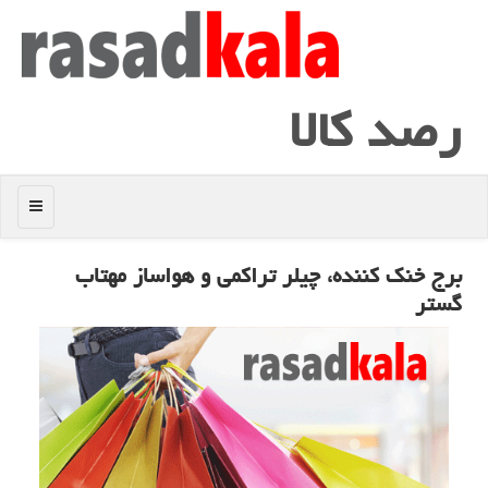
رصد كالا
منو
برج خنك كننده، چیلر تراكمی و هواساز مهتاب
گستر