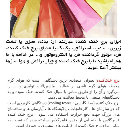
اجزای برج خنك كننده عبارتند از: بدنه، مخزن یا تشت
زیرین، سامپ، استراكچر، پكینگ یا مدیای برج خنك كننده،
فن، موتور گرداننده فن یا الكتروموتور و... در ادامه با ما
همراه باشید تا با برج خنك كننده و چیلر تراكمی و هوا سازها
بیشتر آشنا شوید.
برج خنک‌کننده
بعنوان اقتصادی ترین دستگاهی است که هوای گرم
محیط، هوای گرم ناشی از فعالیت ماشین‌آلات تولیدی و … را
می‌گیرد و آن را از طریق تماس با سیال خنک کننده، خنک نموده و به
دستگاه‌های صنعتی یا محیط فعالیت می دمد.
برج خنک کننده (به انگلیسی : cooling tower) دستگاهی کاربردی است
که در سازمان ها ، کارخانجات ، پالایشگاه ها ، آپارتمان ها و ساختمان
های بزرگ جهت دفع حرارت استفاده می شود . برج خنک کننده
فایبرگلاس با بدنه ایی از جنس فایبرگلاس ساخته شده که نسبت به
سایر انواع برج خنک کننده از قابلیت های بیشتری برخوردار است .