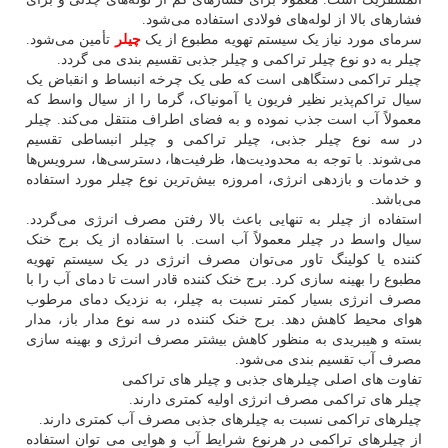
فشارهای بالا از لوله‌های فولادی استفاده می‌شود.
سرمای مورد نیاز یک سیستم تهویه مطبوع از یک
چیلر
تأمین می‌شود.
چیلر به دو نوع چیلر تراکمی و چیلر جذبی تقسیم بندی می گردد.
چیلر تراکمی دستگاهی است که طی یک چرخه انبساط و انقباض یک
سیال تراکم‌پذیر نظیر فریون یا آمونیاک، گرما را از سیال واسط که
معمولاً آب است جذب نموده و به فضای اطراف منتقل می‌کند. چیلر
در سه نوع چیلر جذبی، چیلر تراکمی و چیلر انبساطی تقسیم
می‌شوند. با توجه به محدودیت‌ها، ظرفیت‌ها، دسترسی‌ها، سرویس‌ها
و خدمات و بازدهی انرژی، امروزه بیش‌ترین نوع چیلر مورد استفاده
می‌باشد.
استفاده از چیلر به تنهایی باعث بالا رفتن مصرف انرژی می‌گردد.
سیال واسط در چیلر معمولاً آب است. با استفاده از یک برج خنک
کننده یا کولینگ تاور می‌توان مصرف انرژی در یک سیستم تهویه
مطبوع را بهینه سازی کرد. برج خنک کننده قادر است تا دمای آب را با
مصرف انرژی بسیار کمتر نسبت به چیلر، به نزدیک دمای مرطوب
هوای محیط کاهش دهد. برج خنک کننده در سه نوع مدار باز، مدار
بسته و هیبریدی به منظور کاهش بیشتر مصرف انرژی و بهینه سازی
مصرف آب تقسیم بندی می‌شود.
تفاوت های اصلی چیلرهای جذبی و چیلر های تراکمی
چیلر های تراکمی مصرف انرژی اولیه کمتری دارند.
چیلرهای تراکمی نسبت به چیلرهای جذبی مصرف آب کمتری دارند.
از چیلرهای تراکمی در هرنوع شرایط آب و هوایی می توان استفاده