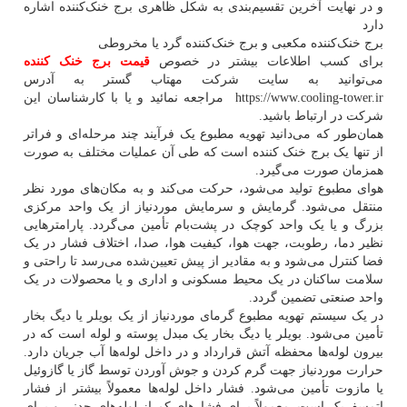
و در نهایت آخرین تقسیم‌بندی به شکل ظاهری برج خنک‌کننده اشاره
دارد
برج خنک‌کننده مکعبی و برج خنک‌کننده گرد یا مخروطی
برای کسب اطلاعات بیشتر در خصوص
قیمت برج خنک کننده
می‌توانید به سایت شرکت مهتاب گستر به آدرس
https://www.cooling-tower.ir مراجعه نمائید و یا با کارشناسان این
شرکت در ارتباط باشید.
همان‌طور که می‌دانید تهویه مطبوع یک فرآیند چند مرحله‌ای و فراتر
از تنها یک برج خنک کننده است که طی آن عملیات مختلف به صورت
همزمان صورت می‌گیرد.
هوای مطبوع تولید می‌شود، حرکت می‌کند و به مکان‌های مورد نظر
منتقل می‌شود. گرمایش و سرمایش موردنیاز از یک واحد مرکزی
بزرگ و یا یک واحد کوچک در پشت‌بام تأمین می‌گردد. پارامترهایی
نظیر دما، رطوبت، جهت هوا، کیفیت هوا، صدا، اختلاف فشار در یک
فضا کنترل می‌شود و به مقادیر از پیش تعیین‌شده می‌رسد تا راحتی و
سلامت ساکنان در یک محیط مسکونی و اداری و یا محصولات در یک
واحد صنعتی تضمین گردد.
در یک سیستم تهویه مطبوع گرمای موردنیاز از یک بویلر یا دیگ بخار
تأمین می‌شود. بویلر یا دیگ بخار یک مبدل پوسته و لوله است که در
بیرون لوله‌ها محفظه آتش قرارداد و در داخل لوله‌ها آب جریان دارد.
حرارت موردنیاز جهت گرم کردن و جوش آوردن توسط گاز یا گازوئیل
یا مازوت تأمین می‌شود. فشار داخل لوله‌ها معمولاً بیشتر از فشار
اتمسفریک است. معمولاً برای فشارهای کم از لوله‌های چدنی و برای