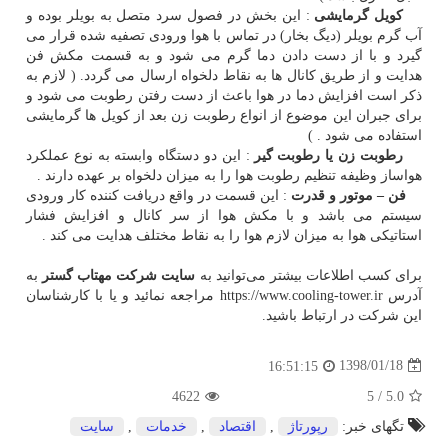
کویل گرمایشی
: این بخش در فصول سرد متصل به بویلر بوده و
آب گرم بویلر (دیگ بخار) در تماس با هوا ورودی تصفیه شده قرار می
گیرد و با از دست دادن دما گرم می شود و به قسمت مکش فن
هدایت و از طریق کانال ها به نقاط دلخواه ارسال می گردد. ( لازم به
ذکر است افزایش دما در هوا باعث از دست رفتن رطوبت می شود و
برای جبران این موضوع از انواع رطوبت زن بعد از کویل ها گرمایشی
استفاده می شود . )
رطوبت زن یا رطوبت گیر
: این دو دستگاه وابسته به نوع عملکرد
هواساز وظیفه تنظیم رطوبت هوا را به میزان دلخواه بر عهده دارند .
فن – موتور و قدرت
: این قسمت در واقع دریافت کننده کار ورودی
سیستم می باشد و با مکش هوا از سر کانال و افزایش فشار
استاتیکی هوا به میزان لازم هوا را به نقاط مختلف هدایت می کند .
برای کسب اطلاعات بیشتر می‌توانید به
سایت شرکت مهتاب گستر
به
آدرس https://www.cooling-tower.ir مراجعه نمائید و یا با کارشناسان
این شرکت در ارتباط باشید.
1398/01/18
16:51:15
4622
5
/
5.0
تگهای خبر:
رپورتاژ
,
اقتصاد
,
خدمات
,
سایت