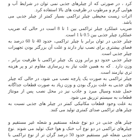
کرد ، در صورتی که از چیلرهای جذبی نمی توان در شرایط آب و
هوایی گرم و مرطوب در ظرفیت های بالا استفاده کرد.
اثرات زیست محیطی چیلر تراکمی بسیار کمتر از چیلر جذبی می
باشد.
ضریب عملکرد چیلر تراکمی بین 1 تا 8 است در حالی که ضریب
عملکرد چیلر جذبی بین 0.5 تا 1 است.
چیلر جذبی در توان برابر با چیلر تراکمی، حدود 40 تا 60 درصد به
فضای بیشتری برای نصب نیاز دارند و علت آن بزرگتر بودن تجهیزات
چیلر جذبی است.
چیلر جذبی حدود دو برابر وزن یک چیلر تراکمی با ظرفیت برابر ،
وزن دارد . که به همین علت نیاز به زیرسازی مقاوم تر و پر هزینه
تری نیازمند است.
چیلر تراکمی به صورت یک پارچه نصب می شود، در حالی که چیلر
های جذبی به علت بزرگ بودن و وزن زیاد به صورت قطعات جداگانه
حمل شده وسیال مبرد و جاذب نیز در محل نصب پس از مونتاژ
قطعات به سیستم تزریق می شود.
به علت وجود قطعات مکانیکی کمتر در چیلر های جذبی نسبت به
چیلر های تراکمی صدای کمتری تولید می کنند.
چیلر های جذبی در دو نوع شعله مستقیم و شعله غیر مستقیم و
چیلرهای تراکمی در دو نوع آب خنک و هوا خنک تولید می شوند .نوع
جذبی شعله غیر مستقیم حدود 50 درصد گران تر از نوع تراکمی با