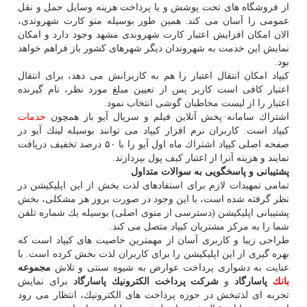
از فروشگاه های تحت پوشش و یا پرداخت هزینه وسایل حمل و نقل
عمومی را آسان می كند. همین طور بوسیله منو كارت شهروندی،
الان امكان افزایش اعتبار كارت شهروندی مشهد وجود دارد و امكان
نمایش این خدمت به شهروندان دیگر شهرهای كشور باز فراهم خواهد
بود.
كیپاد امكان انتقال اعتبار را هم به كاربرانش می دهد، برای انتقال
اعتبار كافی است كاربر پس از تعیین مبلغ مورد نظر، نام گیرنده
اعتبار را از لیست مخاطبان گوشی انتخاب نمود.
اشتراك سامانه پخش آنلاین فیلم و سریال آیو باز همچون
خدمات
كیپاد است. كاربران نرم افزار كیپاد می توانند بوسیله لینك آیو در
صفحه اصلی كیپاد اشتراك ماه اول آیو را با ۵۰ درصد تخفیف دریافت
نمایند و هزینه آنرا از اعتبار كیف پول بپردازند.
پشتیبانی و پاسخگویی به سوالات متداول
تمامی تمهیدات لازم برای استفاده‏ای لذت بخش از این اپلیكیشن در
نظر گرفته شده است، با این وجود در صورت بروز هر مشكلی، بخش
پشتیبانی اپلیكیشن (دسترسی از منوی اصلی) بوسیله یك شماره تلفن
شما را به مركز مشتریان كیپاد متصل می كند.
طراحی زیبا و كاربری آسان از مهمترین خاصیت های كیپاد است كه
بهره گیری از این اپلیكیشن را برای كاربران لذت بخش كرده است. با
عنایت به دشواری پرداخت عوارض به شیوه سنتی و تلاش
مجموعه
بانك
پاسارگاد
و
شركت پرداخت الكترونیك پاسارگاد
برای نمایش
تجربه ‏ای لذت‏بخش در حوزه پرداخت های الكترونیك، انتظار می رود