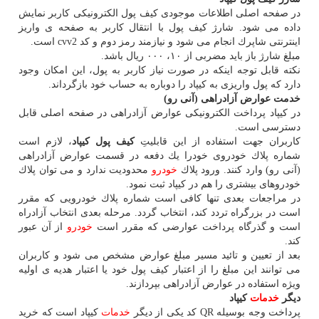
در صفحه اصلی اطلاعات موجودی كیف پول الكترونیكی كاربر نمایش
داده می شود. شارژ كیف پول با انتقال كاربر به صفحه ی واریز
اینترنتی شاپرك انجام می شود و نیازمند رمز دوم و كد cvv2 است.
مبلغ شارژ باز باید مضربی از ۱۰، ۰۰۰ ریال باشد.
نكته قابل توجه اینكه در صورت نیاز كاربر به پول، این امكان وجود
دارد كه پول واریزی به كیپاد را دوباره به حساب خود بازگرداند.
خدمت عوارض آزادراهی (آنی رو)
در كیپاد پرداخت الكترونیكی عوارض آزادراهی در صفحه اصلی قابل
دسترسی است.
كاربران جهت استفاده از این قابلیتِ
كیف پول كیپاد
، لازم است
شماره پلاك خودروی خودرا یك دفعه در قسمت عوارض آزادراهی
(آنی رو) وارد كنند. ورود پلاك
خودرو
محدودیت ندارد و می توان پلاك
خودروهای بیشتری را هم در كیپاد ثبت نمود.
در مراجعات بعدی تنها كافی است شماره پلاك خودرویی كه مقرر
است در بزرگراه تردد كند، انتخاب گردد. مرحله بعدی انتخاب آزادراه
است و گذرگاه پرداخت عوارضی كه مقرر است
خودرو
از آن عبور
كند.
بعد از تعیین و تائید مسیر مبلغ عوارض مشخص می شود و كاربران
می توانند این مبلغ را از اعتبار كیف پول خود یا اعتبار هدیه ی اولیه
ویژه استفاده در عوارض آزادراهی بپردازند.
دیگر
خدمات
كیپاد
پرداخت وجه بوسیله QR كد یكی از دیگر
خدمات
كیپاد است كه خرید