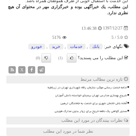
این خدمت با استقبال خوبی از طرف هموطنان همراه باشد.
این مطلب، یك خبرآگهی بوده و خبرگزاری مهر در محتوای آن هیچ
نظری ندارد.
1397/12/27
13:46:38
5176
5
/
5.0
تگهای خبر:
بانك
,
خدمات
,
خرید
,
خودرو
این مطلب را می پسندید؟
(0)
(1)
X
تازه ترین مطالب مرتبط
ادامه خدمت رسانی موکب سازمان رفاه شهرداری تهران در زرباطیه
شروع بهسازی مدارس تهران برمبنای خواسته دانش آموزان
آماده باش خادمان شهری برای خدمت به جاماندگان اربعین
صدور گواهی یک دفعه خروج برای زوار بدون مدارک هویتی
نظرات بینندگان در مورد این مطلب
نظر شما در مورد این مطلب