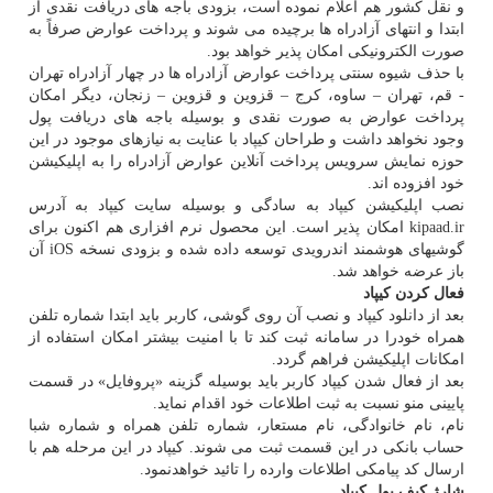
و نقل كشور هم اعلام نموده است، بزودی باجه های دریافت نقدی از
ابتدا و انتهای آزادراه ها برچیده می شوند و پرداخت عوارض صرفاً به
صورت الكترونیكی امكان پذیر خواهد بود.
با حذف شیوه سنتی پرداخت عوارض آزادراه ها در چهار آزادراه تهران
- قم، تهران – ساوه، كرج – قزوین و قزوین – زنجان، دیگر امكان
پرداخت عوارض به صورت نقدی و بوسیله باجه های دریافت پول
وجود نخواهد داشت و طراحان كیپاد با عنایت به نیازهای موجود در این
حوزه نمایش سرویس پرداخت آنلاین عوارض آزادراه را به اپلیكیشن
خود افزوده اند.
نصب اپلیكیشن كیپاد به سادگی و بوسیله سایت كیپاد به آدرس
kipaad.ir امكان پذیر است. این محصول نرم افزاری هم اكنون برای
گوشیهای هوشمند اندرویدی توسعه داده شده و بزودی نسخه iOS آن
باز عرضه خواهد شد.
فعال كردن كیپاد
بعد از دانلود كیپاد و نصب آن روی گوشی، كاربر باید ابتدا شماره تلفن
همراه خودرا در سامانه ثبت كند تا با امنیت بیشتر امكان استفاده از
امكانات اپلیكیشن فراهم گردد.
بعد از فعال شدن كیپاد كاربر باید بوسیله گزینه «پروفایل» در قسمت
پایینی منو نسبت به ثبت اطلاعات خود اقدام نماید.
نام، نام خانوادگی، نام مستعار، شماره تلفن همراه و شماره شبا
حساب بانكی در این قسمت ثبت می شوند. كیپاد در این مرحله هم با
ارسال كد پیامكی اطلاعات وارده را تائید خواهدنمود.
شارژ كیف پول كیپاد