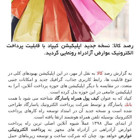
رصد كالا: نسخه جدید اپلیكیشن كیپاد با قابلیت پرداخت
الكترونیك عوارض آزادراه رونمایی گردید.
به گزارش رصد
كالا
به نقل از مهر، در این اپلیكیشن بهبودهای كلی در
تنوع قابلیت ها، رابط كاربری جذاب، گرافیك جدید و امكانات جنبی
متعدد، در مقایسه با دیگر اپلیكیشن های حوزه پرداخت آنلاین، آنرا به
اپلیكیشن جامعی در این حوزه بدل كرده است.
كیپاد كه به عنوان
كیف پول همراه پاسارگاد
شناخته می شود با همت
بانك
پاسارگاد و توسط شركت پرداخت الكترونیك پاسارگاد طراحی
شده است و نسخه جدید آن در امتداد توسعه راه كارهای پرداخت
الكترونیك بوسیله تلفن همراه هوشمند ارتقا یافته است.
از ابتدای سال ۱۳۹۸ عملاً شیوه آنلاین اصلی ترین راه پرداخت
عوارض آزادراهی در آزادراه ‏های مجهز به
پرداخت الكترونیكی
عوارض
خواهد بود. چنان كه شركت ساخت و توسعه زیربناهای حمل