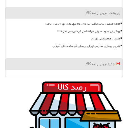
پربحث ترین رصدکالا
ادامه خدمت رسانی موکب سازمان رفاه شهرداری تهران در زرباطیه
پیشبینی جدید مدلهای هواشناسی گرما ول مان نمی کند!
هشدار هواشناسی تهران
شروع بهسازی مدارس تهران برمبنای خواسته دانش آموزان
جدیدترین رصدکالا