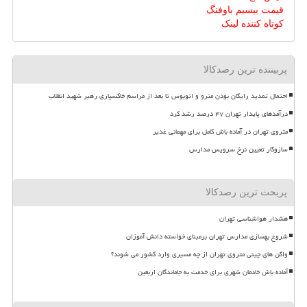
قیمت بیسیم باوفنگ
کوتاه کننده لینک
پربیننده ترین رصدکالا
احتمال تمدید رایگان بودن مترو و اتوبوس تا بعد از مراسم خاکسپاری رهبر شهید انقلاب
درآمدهای پایدار تهران ۴۷ درصد رشد کرد
متروی تهران در آماده باش کامل برای مهمانی غدیر
سازوکار تعیین نرخ سرویس مدارس
پربحث ترین رصدکالا
هشدار هواشناسی تهران
شروع بهسازی مدارس تهران برمبنای خواسته دانش آموزان
واگن های چینی متروی تهران از چه مسیری وارد کشور می شوند؟
آماده باش خادمان شهری برای خدمت به جاماندگان اربعین