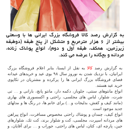
به گزارش رصد كالا فروشگاه بزرگ ایرانی ها با وسعتی
بیشتر از ۶ هزار مترمربع و متشكل از پنج طبقه (دوطبقه
زیرزمین، همكف، طبقه اول و دوم)، انواع پوشاك زنانه،
مردانه و بچگانه را عرضه می كند.
به گزارش رصد
كالا
به نقل از ایسنا، بنابر اعلام فروشگاه بزرگ
ایرانیان، با نزدیك شدن به نوروز سال ۹۸ بوی عید و خریدهای عیدانه
فضای فروشگاه بزرگ ایرانی ها را پركرده و مشتریان در تكاپوی
خرید عید هستند.
انواع مانتوهای سنتی، جلوباز، دكمه دار، مانتو پانچ، بارانی و … تی
شرت، شلوار، لباس های مجلسی، راحتی و اكسسوری های بهاری
(مانند كیف و كفش، بدلیجات و…) برای خانم ها، در رنگ ها و مدلهای
جدید موجود است.
انواع كیف، چمدان و پوشاك راحتی مخصوص مسافرت، انواع پیراهن
های مردانه اسپرت، مجلسی، كت و شلوار برند، كت تك، شلوارهای
جین، پارچه ای، كتان، لباس های راحتی، جوراب و … برای آقایان، و