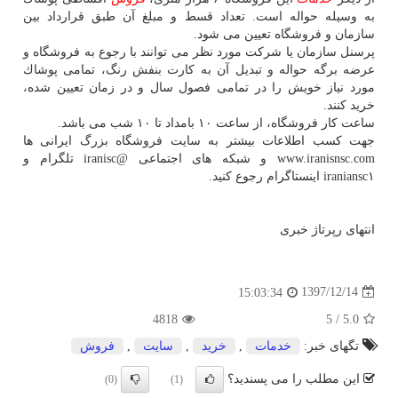
به وسیله حواله است. تعداد قسط و مبلغ آن طبق قرارداد بین
سازمان و فروشگاه تعیین می شود.
پرسنل سازمان یا شركت مورد نظر می توانند با رجوع به فروشگاه و
عرضه برگه حواله و تبدیل آن به كارت بنفش رنگ، تمامی پوشاك
مورد نیاز خویش را در تمامی فصول سال و در زمان تعیین شده،
خرید كنند.
ساعت كار فروشگاه، از ساعت ۱۰ بامداد تا ۱۰ شب می باشد.
جهت كسب اطلاعات بیشتر به سایت فروشگاه بزرگ ایرانی ها
www.iranisnsc.com و شبكه های اجتماعی @iranisc تلگرام و
iraniansc۱ اینستاگرام رجوع كنید.
انتهای رپرتاژ خبری
1397/12/14
15:03:34
4818
5
/
5.0
تگهای خبر:
خدمات
,
خرید
,
سایت
,
فروش
این مطلب را می پسندید؟
(0)
(1)