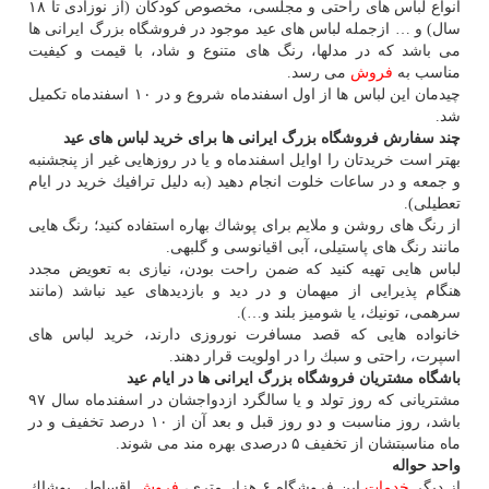
انواع لباس های راحتی و مجلسی، مخصوص كودكان (از نوزادی تا ۱۸
سال) و … ازجمله لباس های عید موجود در فروشگاه بزرگ ایرانی ها
می باشد كه در مدلها، رنگ های متنوع و شاد، با قیمت و كیفیت
مناسب به
فروش
می رسد.
چیدمان این لباس ها از اول اسفندماه شروع و در ۱۰ اسفندماه تكمیل
شد.
چند سفارش فروشگاه بزرگ ایرانی ها برای خرید لباس های عید
بهتر است خریدتان را اوایل اسفندماه و یا در روزهایی غیر از پنجشنبه
و جمعه و در ساعات خلوت انجام دهید (به دلیل ترافیك خرید در ایام
تعطیلی).
از رنگ های روشن و ملایم برای پوشاك بهاره استفاده كنید؛ رنگ هایی
مانند رنگ های پاستیلی، آبی اقیانوسی و گلبهی.
لباس هایی تهیه كنید كه ضمن راحت بودن، نیازی به تعویض مجدد
هنگام پذیرایی از میهمان و در دید و بازدیدهای عید نباشد (مانند
سرهمی، تونیك، یا شومیز بلند و…).
خانواده هایی كه قصد مسافرت نوروزی دارند، خرید لباس های
اسپرت، راحتی و سبك را در اولویت قرار دهند.
باشگاه مشتریان فروشگاه بزرگ ایرانی ها در ایام عید
مشتریانی كه روز تولد و یا سالگرد ازدواجشان در اسفندماه سال ۹۷
باشد، روز مناسبت و دو روز قبل و بعد آن از ۱۰ درصد تخفیف و در
ماه مناسبتشان از تخفیف ۵ درصدی بهره مند می شوند.
واحد حواله
از دیگر
خدمات
این فروشگاه ۶ هزار متری،
فروش
اقساطی پوشاك