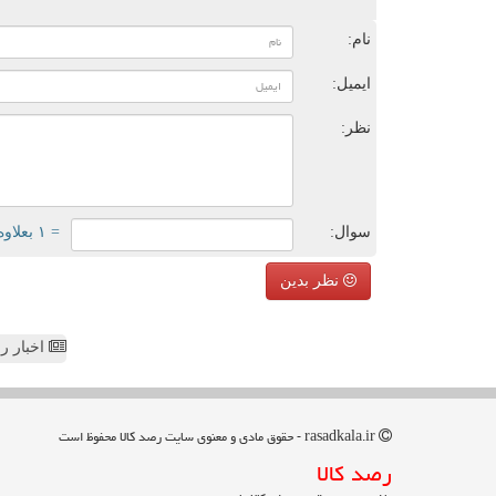
ن
نام:
ایمیل:
نظر:
سوال:
= ۱ بعلاوه ۵
نظر بدین
اخبار رص
rasadkala.ir - حقوق مادی و معنوی سایت رصد كالا محفوظ است
رصد كالا