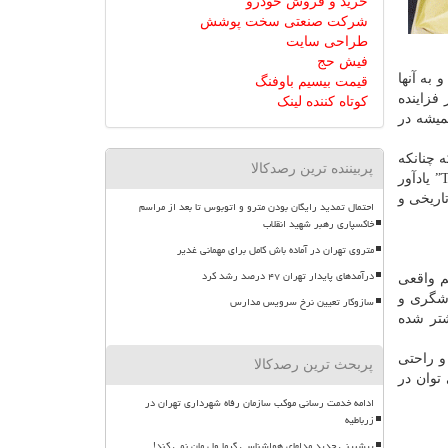
خرید و فروش خودرو
شرکت صنعتی سخت پوشش
طراحی سایت
فیش حج
به آنها
قیمت بیسیم باوفنگ
فزاینده
کوتاه کننده لینک
میشه در
 چنانكه
پربیننده ترین رصدکالا
دكتر “كارپینللی” Dr Carpinelli’s در بررسی های خود با عنوان “ده فرمان گردشگری كم شتاب” یا “Ten Commandments of Slow Tourists” یادآور
اریخی و
احتمال تمدید رایگان بودن مترو و اتوبوس تا بعد از مراسم
خاکسپاری رهبر شهید انقلاب
متروی تهران در آماده باش کامل برای مهمانی غدیر
درآمدهای پایدار تهران ۴۷ درصد رشد کرد
م واقعی
دشگری و
سازوکار تعیین نرخ سرویس مدارس
شتر شده
و راحتی
پربحث ترین رصدکالا
توان در
ادامه خدمت رسانی موکب سازمان رفاه شهرداری تهران در
زرباطیه
پیشبینی جدید مدلهای هواشناسی گرما ول مان نمی کند!