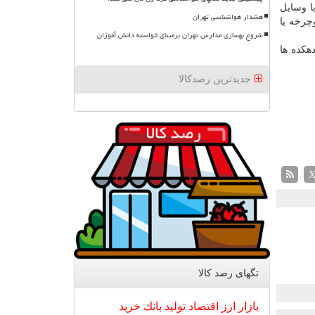
ا وسایل
هشدار هواشناسی تهران
چرخه یا
شروع بهسازی مدارس تهران برمبنای خواسته دانش آموزان
هكده ها
جدیدترین رصدکالا
تگهای رصد كالا
بازار
ارز
اقتصاد
تولید
بانك
خرید