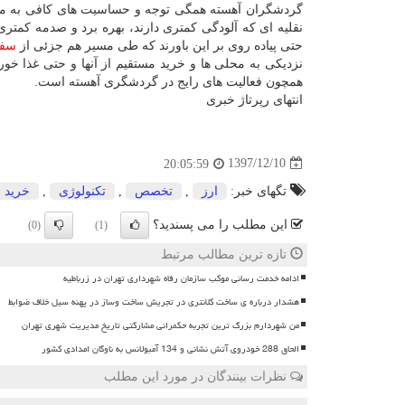
گردشگران آهسته همگی توجه و حساسیت های كافی به محیط
نقلیه ای كه آلودگی كمتری دارند، بهره برد و صدمه كمتر
حتی پیاده روی بر این باورند كه طی مسیر هم جزئی از
سف
نزدیكی به محلی ها و خرید مستقیم از آنها و حتی غذا خور
همچون فعالیت های رایج در گردشگری آهسته است.
انتهای رپرتاژ خبری
1397/12/10
20:05:59
تگهای خبر:
ارز
,
تخصص
,
تكنولوژی
,
خرید
این مطلب را می پسندید؟
(0)
(1)
تازه ترین مطالب مرتبط
ادامه خدمت رسانی موکب سازمان رفاه شهرداری تهران در زرباطیه
هشدار درباره ی ساخت کلانتری در تجریش ساخت وساز در پهنه سیل خلاف ضوابط
من شهردارم بزرگ ترین تجربه حکمرانی مشارکتی تاریخ مدیریت شهری تهران
الحاق 288 خودروی آتش نشانی و 134 آمبولانس به ناوگان امدادی کشور
نظرات بینندگان در مورد این مطلب