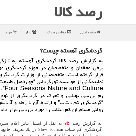
رصد كالا
صفحه اصلی
مطالب رصد كالا
بازار
خرید
گردشگری آهسته چیست؟
به گزارش رصد كالا گردشگری آهسته به تازگی
برخی محققان و متخصصان در حوزه گردشگری مور
قرار گرفته است. متخصصانی از وزارت گردشگری
نمایندگانی از موسسه تورگردانی “چهارفصل طبیع
 Culture
رم بررسی پویایی و تحرك در گردشگری از نوع 
“گردشگری كم شتاب” و ارتباط آن با رفاه و آسا
روانی مسافران كم شتاب را مورد بررسی قرار دادن
به گزارش رصد
كالا
به نقل از ایسنا، بنابر اعلام سیری
گردشگری كم شتاب Slow Tourism در یك تعریف جامع، نوعی روش
سفر
با عنایت به جزئیات است كه در مسیرهایی كه مسا