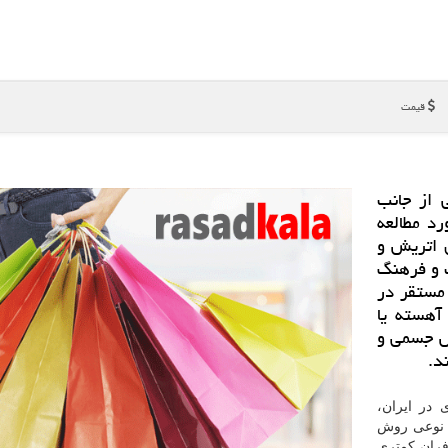
قیمت
 از جانب
د مطالعه
 اتریش و
ت و فرهنگ
Four Seasons Nature and”، مستقر در
آهسته یا
یش جسمی و
د.
 در ایران،
فران كمتری