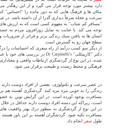
دارد بیشتر مورد توجه قرار می گیرد و از این رهگذر م
مكان ها و فرهنگ هایی كه به دور مانده را “احساس” كند؛
سرعت و عجله صرفاً دیداری گذرا از آن داشته باشد. در ع
“مسافر كم شتاب” به مفهوم كسی است كه به ارزش های مو
توجه می كند. با عنایت به تمایل روزافزون مردم به جستج
انسان ها به یافتن سبك زندگی برتر و فراتر از ضروریات
سطح جهان رو به گسترش است.
از دیگر سو كسب درآمد از راه سفری كه احساسات را درگیر 
شده، در این نوع از گردشگری ارتباطات واقعی و معناداری م
فرهنگی و محیط زیست و طبیعت برقرار می شود.
در عصر سرعت و تكنولوژی، بعضی از افراد دوست دارند د
زندگی را به خوبی مزه مزه كنند. گردشگری آهسته هم بر ه
مسافرت بوجود آورده است. در این گرایش نوین به خصو
است، زیراكه این دسته افراد دوست دارند حداقل در خلا
در این نوع از گردشگری به منظور درك بهتر واقعیت های
مسافرت تكیه شود. گردشگران آهسته بر این باور هستند
طول
سفر
انجام داد.