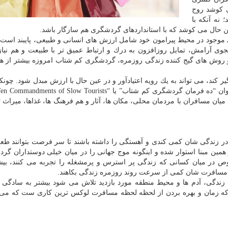
ی كوشد روح
 نه آنكه با
ین حال می كوشد كه با استانداردهای گردشگری هم سازگار باشد.
جود در محیط پیرامون خود شامل ارزش های انسانی و طبیعی، پایبند است و 
وی آرامش، تمایل روزافزون به درك و ارتباط عمیق تر با طبیعت و هم نیاز 
 و روش های گیج كننده زندگی روزمره، گردشگری كم شتاب امروزه بیشتر از ه
كند، می تواند به یك رویه اعتیادآور و در عین حال با ارزش مبدل شود. چونكه
یان مسافران با مردمان محلی، مكان ها، آثار و هم فرهنگ ها، غذاها، میراث ت
ر زندگی شان كمی كندی و آهستگی را داشته باشند تا سر فرصت بتوانند طع
مین مبنا استوار شده و اینگونه موج جهانی را در میان خیلی دوستداران گر
ص در میان كسانی كه زندگی پر استرس و پرمشغله را تجربه می كنند، بی
ل مسافرت شان كمی از سرعت روند روزمره زندگی بكاهند.
 زندگی، آدم ها و محیط منطقه مورد بازدید تلاش می شود بیشتر به سادگی 
 كه زمان و بهره بردن از لحظه لحظه مسافرت لوكس ترین كاری ست كه می 