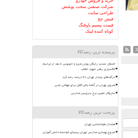
خرید و فروش خودرو
شرکت صنعتی سخت پوشش
طراحی سایت
فیش حج
قیمت بیسیم باوفنگ
کوتاه کننده لینک
پربیننده ترین رصدکالا
احتمال تمدید رایگان بودن مترو و اتوبوس تا بعد از مراسم
خاکسپاری رهبر شهید انقلاب
درآمدهای پایدار تهران ۴۷ درصد رشد کرد
متروی تهران در آماده باش کامل برای مهمانی غدیر
سازوکار تعیین نرخ سرویس مدارس
پربحث ترین رصدکالا
هشدار هواشناسی تهران
شروع بهسازی مدارس تهران برمبنای خواسته دانش آموزان