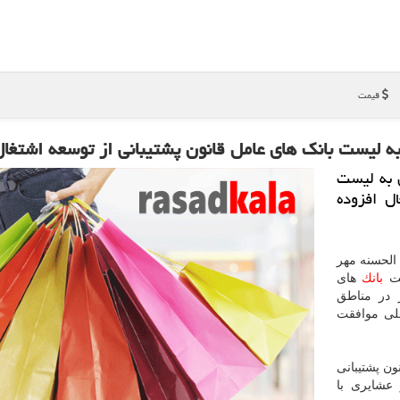
قیمت
 لیست بانك های عامل قانون پشتیبانی از توسعه اشتغال
 به لیست
ل افزوده
لحسنه مهر
ست
بانك
های
ر در مناطق
ملی موافقت
ن پشتیبانی
 عشایری با