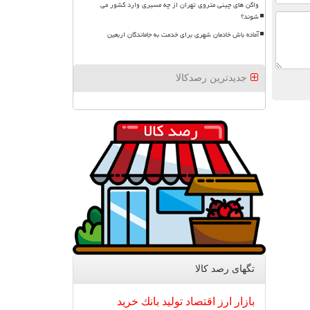
واگن های چینی متروی تهران از چه مسیری وارد کشور می
شوند؟
آماده باش خادمان شهری برای خدمت به جاماندگان اربعین
جدیدترین رصدکالا
تگهای رصد كالا
بازار
ارز
اقتصاد
تولید
بانك
خرید