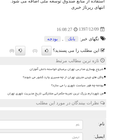
استفاده از منابع صندوق توسعه ملی اضافه می شود.
انتهای رپرتاژ خبری
1397/12/09
16:08:27
تگهای خبر:
بانك
,
بودجه
این مطلب را می پسندید؟
(0)
(1)
تازه ترین مطالب مرتبط
شروع بهسازی مدارس تهران برمبنای خواسته دانش آموزان
واگن های چینی متروی تهران از چه مسیری وارد کشور می شوند؟
بودجه چه طور سیاست شهری را می سازد؟
من شهردارم بزرگ ترین تجربه حکمرانی مشارکتی تاریخ مدیریت شهری تهران
نظرات بینندگان در مورد این مطلب
ن
نام:
ایمیل: