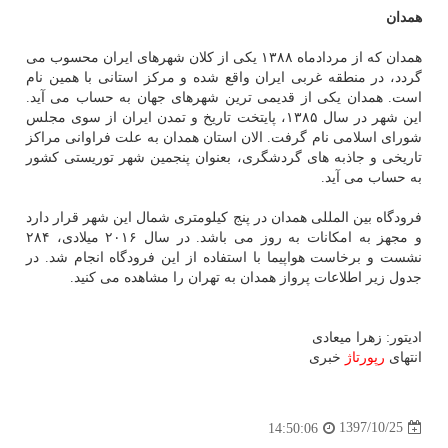
همدان
همدان كه از مردادماه ۱۳۸۸ یكی از كلان شهرهای ایران محسوب می
گردد، در منطقه غربی ایران واقع شده و مركز استانی با همین نام
است. همدان یكی از قدیمی ترین شهرهای جهان به حساب می آید.
این شهر در سال ۱۳۸۵، پایتخت تاریخ و تمدن ایران از سوی مجلس
شورای اسلامی نام گرفت. الان استان همدان به علت فراوانی مراكز
تاریخی و جاذبه های گردشگری، بعنوان پنجمین شهر توریستی كشور
به حساب می آید.
فرودگاه بین المللی همدان در پنج كیلومتری شمال این شهر قرار دارد
و مجهز به امكانات به روز می باشد. در سال ۲۰۱۶ میلادی، ۲۸۴
نشست و برخاست هواپیما با استفاده از این فرودگاه انجام شد. در
جدول زیر اطلاعات پرواز همدان به تهران را مشاهده می كنید.
ادیتور: زهرا میعادی
انتهای
رپورتاژ
خبری
1397/10/25
14:50:06