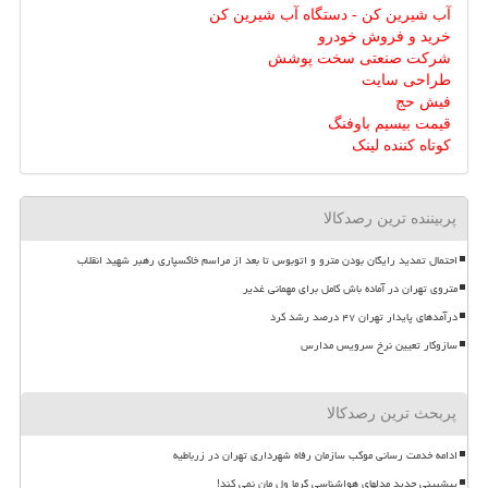
آب شیرین کن - دستگاه آب شیرین کن
خرید و فروش خودرو
شرکت صنعتی سخت پوشش
طراحی سایت
فیش حج
قیمت بیسیم باوفنگ
کوتاه کننده لینک
پربیننده ترین رصدکالا
احتمال تمدید رایگان بودن مترو و اتوبوس تا بعد از مراسم خاکسپاری رهبر شهید انقلاب
متروی تهران در آماده باش کامل برای مهمانی غدیر
درآمدهای پایدار تهران ۴۷ درصد رشد کرد
سازوکار تعیین نرخ سرویس مدارس
پربحث ترین رصدکالا
ادامه خدمت رسانی موکب سازمان رفاه شهرداری تهران در زرباطیه
پیشبینی جدید مدلهای هواشناسی گرما ول مان نمی کند!