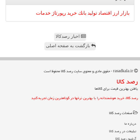
بازار
ارز
اقتصاد
تولید
بانك
خرید
رپورتاژ
خدمات
اخبار رصدکالا
بازگشت به صفحه اصلی
rasadkala.ir - حقوق مادی و معنوی سایت رصد كالا محفوظ است
رصد كالا
یافتن بهترین قیمت برای کالاها
رصد کالا، خرید هوشمندانه را با بهترین نرخها در کوتاهترین زمان تجربه کنید
صفحات رصد كالا
درباره ما
تبلیغات در رصد كالا
آرشیو رصد كالا