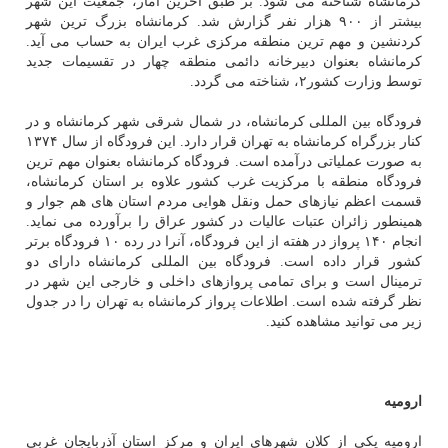
كرمانشاه شناخته می شود. بر طبق آخرین آمار، جمعیت این شهر
بیشتر از ۹۰۰ هزار نفر گزارش شد. كرمانشاه بزرگ ترین شهر
كردنشین و مهم ترین منطقه مركزی غرب ایران به حساب می آید.
كرمانشاه بعنوان دبیرخانه دائمی منطقه چهار در تقسیمات جدید
توسط وزارت كشور۲، شناخته می گردد.
فرودگاه بین المللی كرمانشاه، در شمال شرقی شهر كرمانشاه و در
كنار بزرگراه كرمانشاه به تهران قرار دارد. این فرودگاه از سال ۱۳۷۴
به صورت عملیاتی درآمده است. فرودگاه كرمانشاه بعنوان مهم ترین
فرودگاه منطقه با مركزیت غرب كشور علاوه بر استان كرمانشاه،
قسمت اعظم نیازهای حمل ونقل هوایی مردم استان های هم جوار و
همینطور زائران عتبات عالیات در كشور عراق را برآورده می نماید.
انجام ۱۴۰ پرواز در هفته از این فرودگاه، آنرا در رده ۱۰ فرودگاه برتر
كشور قرار داده است. فرودگاه بین المللی كرمانشاه دارای دو
ترمینال است و برای تمامی پروازهای داخلی و خارجی این شهر در
نظر گرفته شده است. اطلاعات پرواز كرمانشاه به تهران را در جدول
زیر می توانید مشاهده كنید.
ارومیه
ارومیه یكی از كلان شهرهای ایران و مركز استان آذربایجان غربی