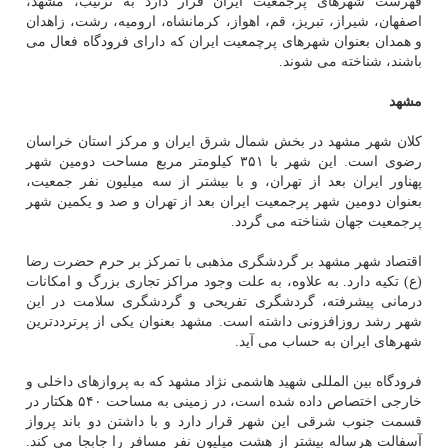
فهرست شهرهای پرجمعیت ایران قرار دارد به ترتیب، مشهد،
اصفهان، شیراز، تبریز، قم، اهواز، كرمانشاه، ارومیه، رشت، زاهدان
و همدان بعنوان شهرهای پرچمعیت ایران كه دارای فرودگاه فعال می
باشند، شناخته می شوند.
مشهد
كلان شهر مشهد در بخش شمال شرق ایران و مركز استان خراسان
رضوی است. این شهر با ۳۵۱ كیلومتر مربع مساحت دومین شهر
پهناور ایران بعد از تهران، و با بیشتر از سه میلیون نفر جمعیت،
بعنوان دومین شهر پرجمعیت ایران بعد از تهران و صد و یكمین شهر
پرجمعیت جهان شناخته می گردد.
اقتصاد شهر مشهد بر گردشگری مذهبی با تمركز بر حرم حضرت رضا
(ع) تكیه دارد. به علاوه، به علت وجود مراكز تجاری بزرگ و امكانات
درمانی پیشرفته، گردشگری تفریحی و گردشگری سلامت در این
شهر رشد روزافزونی داشته است. مشهد بعنوان یكی از پرترددترین
شهرهای ایران به حساب می آید.
فرودگاه بین المللی شهید هاشمی نژاد مشهد كه به پروازهای داخلی و
خارجی اختصاص داده شده است، در زمینی به مساحت ۵۴۰ هكتار در
قسمت جنوب شرقی این شهر قرار دارد و با داشتن دو باند پرواز
آسفالت هرساله بیشتر از هشت میلیون نفر مسافر را جابجا می كند.