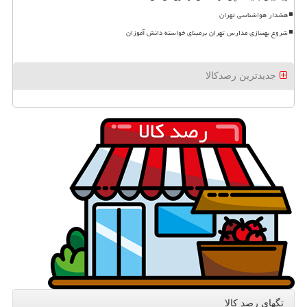
هشدار هواشناسی تهران
شروع بهسازی مدارس تهران برمبنای خواسته دانش آموزان
جدیدترین رصدکالا
تگهای رصد كالا